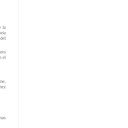
 la
oria
 del
ares
n el
me,
hez
esas