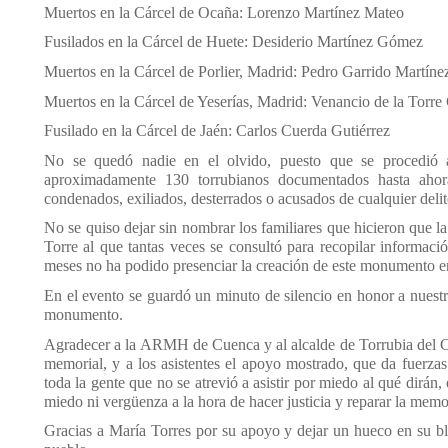
Muertos en la Cárcel de Ocaña: Lorenzo Martínez Mateo
Fusilados en la Cárcel de Huete: Desiderio Martínez Gómez
Muertos en la Cárcel de Porlier, Madrid: Pedro Garrido Martíne
Muertos en la Cárcel de Yeserías, Madrid: Venancio de la Torre
Fusilado en la Cárcel de Jaén: Carlos Cuerda Gutiérrez
No se quedó nadie en el olvido, puesto que se procedió a
aproximadamente 130 torrubianos documentados hasta ahora
condenados, exiliados, desterrados o acusados de cualquier deli
No se quiso dejar sin nombrar los familiares que hicieron que l
Torre al que tantas veces se consultó para recopilar informac
meses no ha podido presenciar la creación de este monumento en
En el evento se guardó un minuto de silencio en honor a nuestro
monumento.
Agradecer a la ARMH de Cuenca y al alcalde de Torrubia del Ca
memorial, y a los asistentes el apoyo mostrado, que da fuerzas
toda la gente que no se atrevió a asistir por miedo al qué dirán
miedo ni vergüenza a la hora de hacer justicia y reparar la memo
Gracias a María Torres por su apoyo y dejar un hueco en su blog