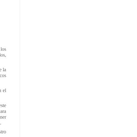
los
os,
e la
ocos
n el
este
Para
ener
.
stro