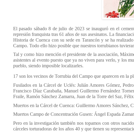
El pasado sábado 8 de julio de 2023 se inauguró en el cement
represión franquista tras 61 años de sus asesinatos. La financi
Historia de Cuenca con su sede en Tarancón y se ha realizado
Campo. Todo ello hizo posible que nuestros torrubianos tuvieran
Tal y como hizo mención el presidente de la asociación, Máximo
asistentes al evento puesto que ya no viven para verlo, y los m
pueblo, siendo imposible localizarles.
17 son los vecinos de Torrubia del Campo que aparecen en la pla
Fusilados en la Cárcel de Uclés: Julián Amores Gómez, Pedr
Francisco Díaz Carabaña, Manuel Guillermo Fernández Torner
Fraile, Ramón Sánchez Zamarra, Juan de la Torre del Saz, Féli
Muertos en la Cárcel de Cuenca: Guillermo Amores Sánchez, C
Muertos Campo de Concentración Gusen: Ángel Espada Zamarra
Pero en la investigación también nos topamos con otros nacido
cárceles torturadoras de los años 40 y que tienen su representac