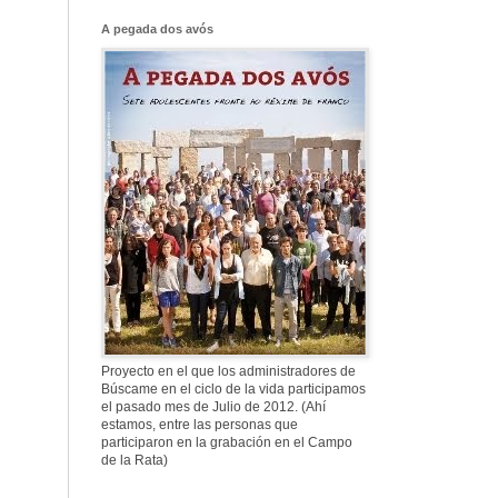
Franco, que tiene
el culo blanco ...
A pegada dos avós
577. Nos fusilaron al
anochecer, nos fusilaron mal
307. Vuestros
nombres no se han
borrado en la
Historia
Proyecto en el que los administradores de
Búscame en el ciclo de la vida participamos
el pasado mes de Julio de 2012. (Ahí
estamos, entre las personas que
participaron en la grabación en el Campo
de la Rata)