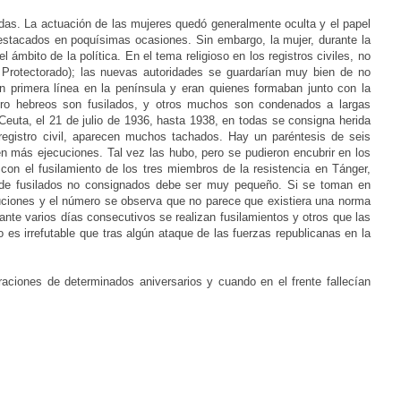
das. La actuación de las mujeres quedó generalmente oculta y el papel
tacados en poquísimas ocasiones. Sin embargo, la mujer, durante la
ámbito de la política. En el tema religioso en los registros civiles, no
 Protectorado); las nuevas autoridades se guardarían muy bien de no
 en primera línea en la península y eran quienes formaban junto con la
atro hebreos son fusilados, y otros muchos son condenados a largas
euta, el 21 de julio de 1936, hasta 1938, en todas se consigna herida
egistro civil, aparecen muchos tachados. Hay un paréntesis de seis
 más ejecuciones. Tal vez las hubo, pero se pudieron encubrir en los
 con el fusilamiento de los tres miembros de la resistencia en Tánger,
o de fusilados no consignados debe ser muy pequeño. Si se toman en
uciones y el número se observa que no parece que existiera una norma
te varios días consecutivos se realizan fusilamientos y otros que las
 es irrefutable que tras algún ataque de las fuerzas republicanas en la
aciones de determinados aniversarios y cuando en el frente fallecían