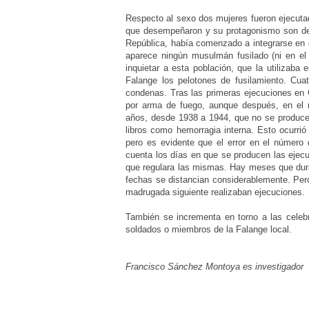
Respecto al sexo dos mujeres fueron ejecuta
que desempeñaron y su protagonismo son des
República, había comenzado a integrarse en el 
aparece ningún musulmán fusilado (ni en el
inquietar a esta población, que la utilizaba
Falange los pelotones de fusilamiento. Cu
condenas. Tras las primeras ejecuciones en C
por arma de fuego, aunque después, en el r
años, desde 1938 a 1944, que no se producen
libros como hemorragia interna. Esto ocurrió
pero es evidente que el error en el númer
cuenta los días en que se producen las ejec
que regulara las mismas. Hay meses que duran
fechas se distancian considerablemente. Pero
madrugada siguiente realizaban ejecuciones.
También se incrementa en torno a las celebr
soldados o miembros de la Falange local.
Francisco Sánchez Montoya es investigador