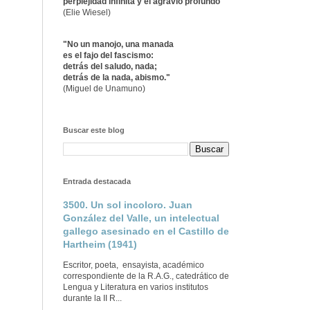
perplejidad infinita y el agravio profundo"
(Elie Wiesel)
"No un manojo, una manada
es el fajo del fascismo:
detrás del saludo, nada;
detrás de la nada, abismo."
(Miguel de Unamuno)
Buscar este blog
Entrada destacada
3500. Un sol incoloro. Juan
González del Valle, un intelectual
gallego asesinado en el Castillo de
Hartheim (1941)
Escritor, poeta, ensayista, académico
correspondiente de la R.A.G., catedrático de
Lengua y Literatura en varios institutos
durante la II R...