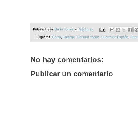
Publicado por
María Torres
en
5:53 p. m.
Etiquetas:
Ceuta
,
Falange
,
General Yagüe
,
Guerra de España
,
Repr
No hay comentarios:
Publicar un comentario