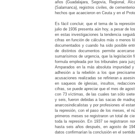
años (Guadalajara, Segovia, Regional, Alc
(Salamanca), registros civiles, de cementeri
hechos que acaecieron en Ceuta y en el Prote
Es fácil concluir, que el tema de la represió
julio de 1936 presenta aún hoy, a pesar de 
en estas investigaciones la tendencia seguid
cifras en función de cálculos más o menos l
documentados y cuando ha sido posible entre
de distintos documentos permite acercarse 
sumarísimos de urgencia, que la legislación f
formula empleada por los tribunales para juz
Amparados en la más absoluta impunidad y p
adhesión a la rebelión a los que precisamen
acusaciones realizadas se refirieran a asesin
en saqueos de iglesias, insultos, redaccion
cifras, se puede apreciar que el mes de agost
con 73 víctimas, de las cuales tan sólo siete
y seis, fueron debidas a las sacas de madrug
anarcosindicalistas y por profesiones el esta
la represión, con el paso de los meses, el 
primeros meses se registraron un total de ci
toda la represión. En 1937 se registraron n
hasta seis años después, en agosto de 1944
datos confirmarían la conclusión en el sentid