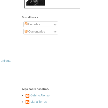
2406. Carta de
Dionisia Manzanero
Suscribirse a
Salas a sus padres
y hermanos
Entradas
Comentarios
1337. La noche de
los ochenta
asesinados
1040. Aniversario
 antigua
del fusilamiento de
las 13 Rosas y sus
43 compañeros de
las JSU
74. Durruti, el
hombre sin miedo
Algo sobre nosotros.
Gabino Alonso
María Torres
453. Franco,