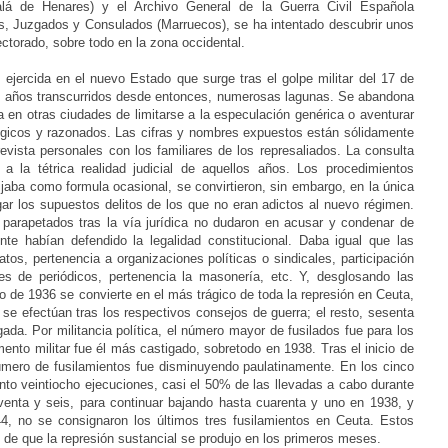
alá de Henares) y el Archivo General de la Guerra Civil Española
os, Juzgados y Consulados (Marruecos), se ha intentado descubrir unos
ctorado, sobre todo en la zona occidental.
n ejercida en el nuevo Estado que surge tras el golpe militar del 17 de
los años transcurridos desde entonces, numerosas lagunas. Se abandona
a en otras ciudades de limitarse a la especulación genérica o aventurar
ógicos y razonados. Las cifras y nombres expuestos están sólidamente
vista personales con los familiares de los represaliados. La consulta
a la tétrica realidad judicial de aquellos años. Los procedimientos
ijaba como formula ocasional, se convirtieron, sin embargo, en la única
gar los supuestos delitos de los que no eran adictos al nuevo régimen.
arapetados tras la vía jurídica no dudaron en acusar y condenar de
te habían defendido la legalidad constitucional. Daba igual que las
atos, pertenencia a organizaciones políticas o sindicales, participación
es de periódicos, pertenencia la masonería, etc. Y, desglosando las
o de 1936 se convierte en el más trágico de toda la represión en Ceuta,
 se efectúan tras los respectivos consejos de guerra; el resto, sesenta
ada. Por militancia política, el número mayor de fusilados fue para los
mento militar fue él más castigado, sobretodo en 1938. Tras el inicio de
número de fusilamientos fue disminuyendo paulatinamente. En los cinco
ento veintiocho ejecuciones, casi el 50% de las llevadas a cabo durante
oventa y seis, para continuar bajando hasta cuarenta y uno en 1938, y
, no se consignaron los últimos tres fusilamientos en Ceuta. Estos
o de que la represión sustancial se produjo en los primeros meses.