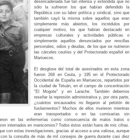
desencadenada fue tan intensa y extendida que no
sólo la sufrieron los que habían defendido la
República con su labor política y sindical, sino que
también cayó la misma sobre aquellos que eran
simplemente más abiertos, los incrédulos por
cualquier motivo, los que habían destacado en
empresas culturales y actividades públicas o
simplemente aquellos denunciados por rencillas
personales, odios y deudas, de los que se nutrieron
las cárceles ceutíes y del Protectorado español en
Marruecos.
El desglose del total de asesinados en esta zona
fueron 268 en Ceuta, y 195 en el Protectorado
Occidental de España en Marruecos, repartidos por
la ciudad de Tetuán, en el campo de concentración
"El Mogote" y en Larache. También debemos
reseñar la represión administrativa y, por otra parte,
¿cuántos encausados no llegaron al pelotón de
fusilamientos? Muchos de ellos murieron mientras
eran transportados o en las comisarías sin
ieron en las enfermerías como consecuencia de malos tratos o
on internados en manicomios? Todos éstos están fuera de mis cifras.
que con estas investigaciones, gracias al acceso a una valiosa, aunque
con la consulta de más de mil consejos de guerra durante casi diez