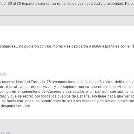
a, del 30 al 36 España debía ser un remanso de paz, igualdad y prosperidad. Pero
y cobardes... no pudieron con los moros y se dedicaron a matar españoles con el f
3:56
ntal Navidad Fusilada. 75 personas fueron ejecutadas. Su único delito ser soc
por ellos al campo donde vivían y no supieron nunca qué ni por qué. Al comie
 común en el cementerio de Cáceres y trasladados a un panteón con sus nomb
ido y que se repitió por todos los pueblos de España. No tiene nada que ver c
o se hacía con todas las bendiciones de los altos mandos y de los de la Santís
o después inclusive.
 12:03