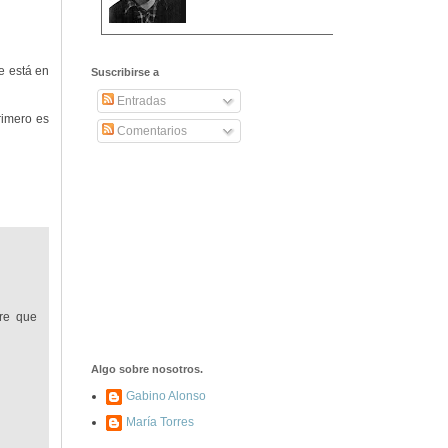
2406. Carta de
Dionisia Manzanero
e está en
Suscribirse a
Salas a sus padres
y hermanos
Entradas
rimero es
Comentarios
1337. La noche de
los ochenta
asesinados
1040. Aniversario
del fusilamiento de
las 13 Rosas y sus
43 compañeros de
las JSU
bre que
74. Durruti, el
hombre sin miedo
Algo sobre nosotros.
Gabino Alonso
María Torres
453. Franco,