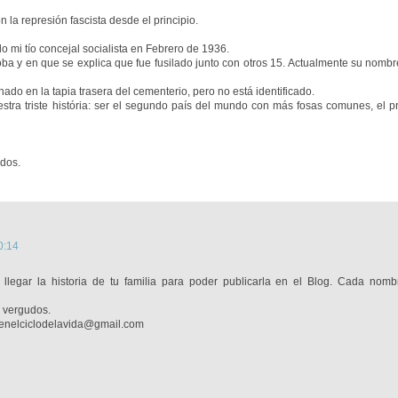
la represión fascista desde el principio.
o mi tío concejal socialista en Febrero de 1936.
ba y en que se explica que fue fusilado junto con otros 15. Actualmente su nombr
o en la tapia trasera del cementerio, pero no está identificado.
stra triste história: ser el segundo país del mundo con más fosas comunes, el p
ados.
0:14
llegar la historia de tu familia para poder publicarla en el Blog. Cada nom
s vergudos.
eenelciclodelavida@gmail.com