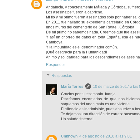
Andalucía, y concretamente Málaga y Córdoba, sufrieron 
Los asesinatos fueron a capricho.
Mi tio y mi primo fueron asesinados solo por haber salid
En 2011 fue hallado su expediente carcelario en Córdo
unos muros del cementerio de San Rafael, Córdoba.
De mi primo no sabemos nada. Creemos que fue asesinad
Y así un chorreo de datos en toda España, esa es nue
Camboya.
Y la impunidad es el denominador común.
¡Qué desgracia para la Humanidad!
Ánimo y solidaridad para los descendientes de asesin
Responder
Respuestas
María Torres
10 de marzo de 2017 a las 
Gracias por tu testimonio Juanjo.
Estaríamos encantados de que nos hicieras 
saquemos del anonimato es una victoria.
El silencio es inadmisible, pues absuelve a lo
Te dejamos una dirección de correo: buscam
Un saludo fraternal.
Unknown
4 de agosto de 2018 a las 9:01