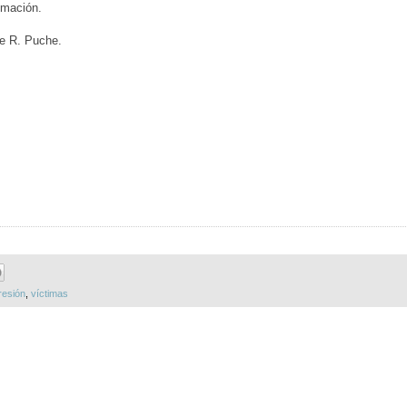
humación.
ge R. Puche.
resión
,
víctimas