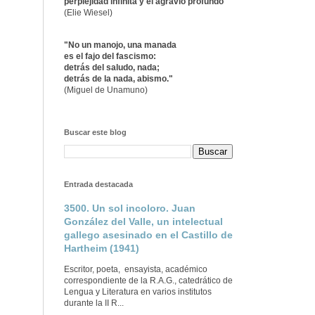
perplejidad infinita y el agravio profundo"
(Elie Wiesel)
"No un manojo, una manada
es el fajo del fascismo:
detrás del saludo, nada;
detrás de la nada, abismo."
(Miguel de Unamuno)
Buscar este blog
Entrada destacada
3500. Un sol incoloro. Juan
González del Valle, un intelectual
gallego asesinado en el Castillo de
Hartheim (1941)
Escritor, poeta, ensayista, académico
correspondiente de la R.A.G., catedrático de
Lengua y Literatura en varios institutos
durante la II R...