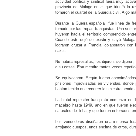
actividad política y sindical fuera muy acti
provincia de Málaga en el que triunfó la r
tomaron el cuartel de la Guardia civil. Algo 
Durante la Guerra española fue línea de fr
tomado por las tropas franquistas. Una seman
huyeron hacia el territorio comprendido ent
Cuando éste dejó de existir y cayó Málaga
lograron cruzar a Francia, colaboraron con
nazis.
No habría represalias, les dijeron, se dijeron
a su casas. Esa mentira tantas veces repetid
Se equivocaron. Según fueron aproximándose
prisiones improvisadas en viviendas, donde 
habían tenido que recorrer la siniestra senda 
La brutal represión franquista comenzó en
macabro hasta 1949, año en que fueron ejecu
naturales de Teba, y que fueron enterrados en 
Los vencedores diseñaron una inmensa fos
arrojando cuerpos, unos encima de otros, du