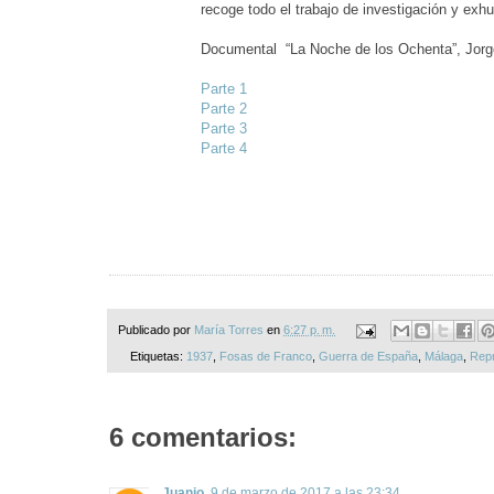
recoge todo el trabajo de investigación y ex
Documental “La Noche de los Ochenta”, Jor
Parte 1
Parte 2
Parte 3
Parte 4
Publicado por
María Torres
en
6:27 p. m.
Etiquetas:
1937
,
Fosas de Franco
,
Guerra de España
,
Málaga
,
Rep
6 comentarios:
Juanjo
9 de marzo de 2017 a las 23:34