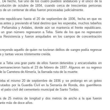
va. De hecho, fue uno de los cuatro pueblos andaluces y el único de la
evolución de octubre de 1934, cuando cerca de trescientas personas
más de un centenar de ellas fueron procesadas judicialmente.
ente republicano hasta el 20 de septiembre de 1936, fecha en que es
a antes y previendo el fatal destino que les esperaba, muchos tebeños
re Peñarrubia y Ardales, donde aún se mantenía el frente republicano.
 un gran número regresaron a Teba. Siete de los que no regresaron
 la Resistencia y fueron aniquilados en los campos de concentración
, creyendo aquello de qui
en no tuvieran delitos de sangre podía regresar
a y tantas veces tristemente creída.
 a Teba una gran parte de ellos fueron detenidos y encarcelados en
permanecieron hasta el 23 de febrero de 1937. Algunos en su regreso
de la Carretera de Almería, la llamada ruta de la muerte.
 Teba el mismo 20 de septiembre de 1936 y se prolongo en un goteo
tados por la Guardia Civil en la Serranía de Ronda, dos guerrilleros
el patio civil del cementerio municipal de Santo Toribio.
a de 25 metros de longitud y dos metros de ancho a la que fueron
rante más de doce años.