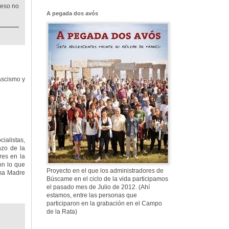
Franco, que tiene
 eso no
el culo blanco ...
A pegada dos avós
577. Nos fusilaron
al anochecer, nos
fusilaron mal
ascismo y
307. Vuestros
nombres no se han
borrado en la
Historia
ialistas,
nzo de la
res en la
on lo que
Proyecto en el que los administradores de
ima Madre
Búscame en el ciclo de la vida participamos
el pasado mes de Julio de 2012. (Ahí
estamos, entre las personas que
participaron en la grabación en el Campo
de la Rata)