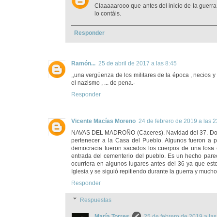
Claaaaarooo que antes del inicio de la guerr
lo contáis.
Responder
Ramón...
25 de abril de 2017 a las 8:45
,,una vergüenza de los militares de la época , necios 
el nazismo , ... de pena.-
Responder
Vicente Macías Moreno
24 de febrero de 2019 a las 2
NAVAS DEL MADROÑO (Càceres). Navidad del 37. Docume
pertenecer a la Casa del Pueblo. Algunos fueron a 
democracia fueron sacados los cuerpos de una fosa
entrada del cementerio del pueblo. Es un hecho parec
ocurriera en algunos lugares antes del 36 ya que est
Iglesia y se siguió repitiendo durante la guerra y much
Responder
Respuestas
María Torres
25 de febrero de 2019 a las