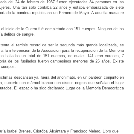
gada del 24 de febrero de 1937 fueron ejecutadas 84 personas en las
mujeres. Una tan solo contaba 22 años y estaba embarazada de siete
ortado la bandera republicana un Primero de Mayo. A aquella masacre
 al inicio de la Guerra fué completada con 151 cuerpos. Ninguno de los
ía delitos de sangre.
tenta el terrible record de ser la segunda más grande localizada,
se
s a la intervención de la Asociación para la recuperación de la Memoria
on hallados un total de 151 cuerpos, de cuales 141 eran varones, 7
ría de los fusilados fueron campesinos menores de 25 años. Existe
0 cuerpos.
 víctimas descansan ya, fuera del anonimato, en un panteón conjunto en
sa, cubierto con mármol blanco con discos negros que señalan el lugar
cutados. El espacio ha sido declarado
Lugar de la Memoria Democrática
ría Isabel Brenes, Cristóbal Alcántara y Francisco Melero. Libro
que