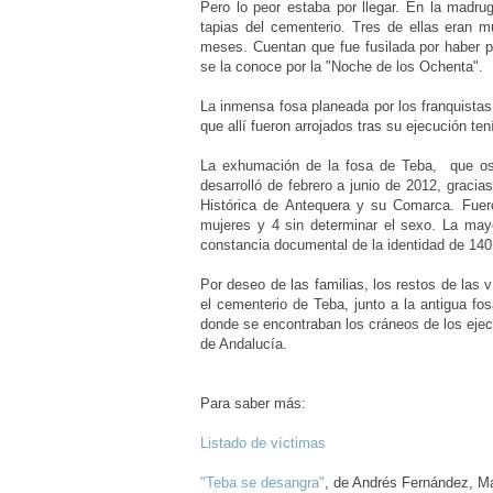
Pero lo peor estaba por llegar. En la madru
tapias del cementerio. Tres de ellas eran 
meses. Cuentan que fue fusilada por haber p
se la conoce por la "Noche de los Ochenta".
La inmensa fosa planeada por los franquistas
que allí fueron arrojados tras su ejecución ten
La exhumación de la fosa de Teba,
que os
desarrolló de febrero a junio de 2012, gracia
Histórica de Antequera y su Comarca. Fuer
mujeres y 4 sin determinar el sexo.
La
mayo
constancia documental de la identidad de 14
Por deseo de las familias, los restos de las
el cementerio de Teba,
junto a la antigua fo
donde se encontraban los cráneos de los eje
de Andalucía.
Para saber más:
Listado de víctimas
"Teba se desangra"
, de Andrés Fernández, Ma