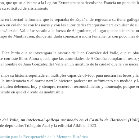
no, que quiso alistarse a la Legión Extranjera para devolver a Francia un poco de l
 su solicitud de alistamiento.
ía en libertad la frontera que le separaba de España, de regresar a su tierra gallega
beó en colaborar con los nazis y con las autoridades franquistas para expulsar de su
González del Valle fue sacado a la fuerza de Angouleme, el lugar que consideraba u
 campo de Mauthausen, donde sin duda comenzó a morir lentamente con poco más d
 Díaz Pardo que se investigara la historia de Juan González del Valle, que su obr
te con este libro. Ahora queda que las autoridades de A Coruña cumplan el resto, 
el nombre de Juan González del Valle en un instituto de la ciudad que le vio nacer.
mos su historia sepultada en múltiples capas de olvido, para mostrar las luces y la
la intolerancia y el horror nazi le hicieron padecer un sufrimiento sin medida y l
, a quien debemos, hoy y siempre, recuerdo, reconocimiento y homenaje, porque e
tiendo en que el olvido es inadmisible.
 del Valle, un intelectual gallego asesinado en el Castillo de Hartheim (1941
de deportados Triángulo Azul y la editorial Alkibla
, 2023.
ación para la Recuperación de la Memoria Histórica.