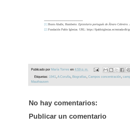
___________________
[1]
Busto Aballe, Humberto:
Epistolario portugués de Álvaro Cebreiro. 
[2]
Fundación Pablo Iglesias. URL: https://fpabloiglesias.es/entrada-db/go
Publicado por
María Torres
en
4:59 p. m.
Etiquetas:
1941
,
A Coruña
,
Biografías
,
Campos concentración
,
camp
Mauthausen
No hay comentarios:
Publicar un comentario