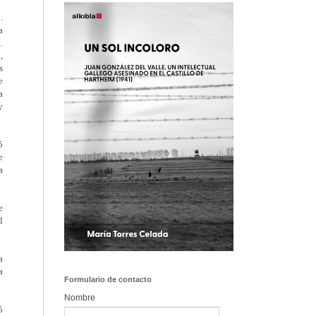
.
a
.
,
s
e
a
y
ó
e
a
e
l
a
a
Formulario de contacto
Nombre
ó