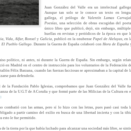
Juan González del Valle era un intelectual gallego
Aunque tan solo se le conoce un texto en lengu
gallega, el prólogo de
Valentín Lamas Carvajal
Poesías
, una selección de obras escogidas del poeta
único libro que publicó, dejó, sin embargo, múltiple
huellas en revistas y periódicos de la época en que l
a, Vida, Alfar, Ronsel
y
Galicia
, publicó en la onubense
Papel de Aleluyas
, en l
n
El Pueblo Gallego
. Durante la Guerra de España colaboró con
Hora de España
so político, ni antes, ni durante la Guerra de España. Sin embargo, según relat
 en Madrid en el centro de instrucción para los voluntarios de la Federación d
tallón Félix Barzana, cuando las fuerzas facciosas se aproximaban a la capital de l
zarse para defenderla.
l de la Fundación Pablo Iglesias, comprobamos que Juan González del Valle fu
nza de la U.G.T de A Coruña y que formó parte de las Milicias de la Cultura en e
2]
o combatió con las armas, pero sí lo hizo con las letras, pues pasó casi toda l
bligado a partir camino del exilio
en busca de una libertad incierta y con la tibi
a esto le fue permitido.
a de la tierra por la que había luchado para alcanzar una sociedad más libre
, se sinti