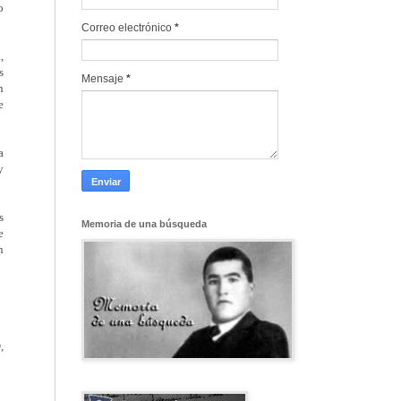
o
Correo electrónico
*
,
s
Mensaje
*
n
e
a
y
s
Memoria de una búsqueda
e
n
)
,