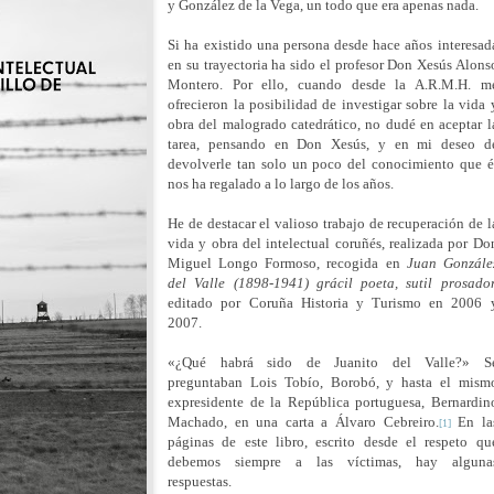
y González de la Vega, un todo que era apenas nada.
Si ha existido una persona desde hace años interesad
en su trayectoria ha sido el profesor Don Xesús Alons
Montero. Por ello, cuando desde la A.R.M.H. m
ofrecieron la posibilidad de investigar sobre la vida 
obra del malogrado catedrático, no dudé en aceptar l
tarea, pensando en Don Xesús, y en mi deseo d
devolverle tan solo un poco del conocimiento que é
nos ha regalado a lo largo de los años.
He de destacar el valioso trabajo de recuperación de l
vida y obra del intelectual coruñés, realizada por Do
Miguel Longo Formoso, recogida en
Juan Gonzále
del Valle (1898-1941) grácil poeta, sutil prosador
editado por Coruña Historia y Turismo en 2006 
2007.
«
¿Qué habrá sido de Juanito del Valle?
»
S
preguntaban Lois Tobío, Borobó, y hasta el mism
expresidente de la República portuguesa, Bernardin
Machado, en una carta a Álvaro Cebreiro.
En la
[1]
páginas de este libro, escrito desde el respeto qu
debemos siempre a las víctimas, hay alguna
respuestas.