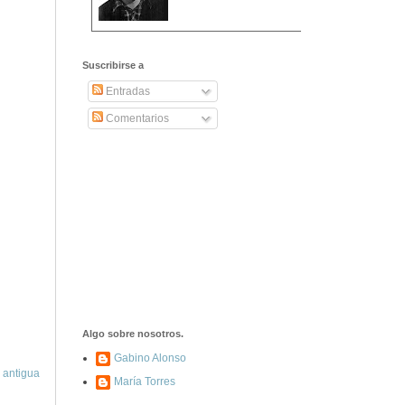
2406. Carta de
Dionisia Manzanero
Suscribirse a
Salas a sus padres
y hermanos
Entradas
Comentarios
1337. La noche de
los ochenta
asesinados
1040. Aniversario
del fusilamiento de
las 13 Rosas y sus
43 compañeros de
las JSU
74. Durruti, el
hombre sin miedo
Algo sobre nosotros.
Gabino Alonso
 antigua
María Torres
453. Franco,