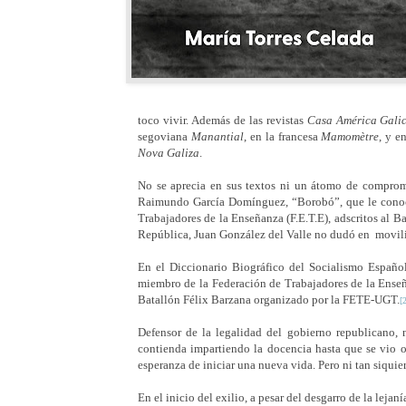
toco vivir. Además de las revistas
Casa América Galici
segoviana
Manantial
, en la francesa
Mamomètre
, y e
Nova Galiza
.
No se aprecia en sus textos ni un átomo de compromi
Raimundo García Domínguez, “Borobó”, que le conoció
Trabajadores de la Enseñanza (F.E.T.E), adscritos al Ba
República, Juan González del Valle no dudó en
movili
En el Diccionario Biográfico del Socialismo Españo
miembro de la Federación de Trabajadores de la Enseña
Batallón Félix Barzana organizado por la FETE-UGT.
[
Defensor de la legalidad del gobierno republicano, n
contienda impartiendo la docencia hasta que se vio o
esperanza de iniciar una nueva vida. Pero ni tan siquier
En el inicio del exilio, a pesar del
desgarro de la lejaní