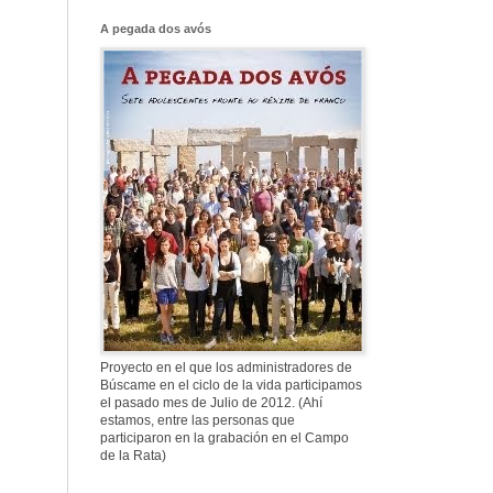
Franco, que tiene
el culo blanco ...
A pegada dos avós
577. Nos fusilaron
al anochecer, nos
fusilaron mal
307. Vuestros
nombres no se han
borrado en la
Historia
Proyecto en el que los administradores de
Búscame en el ciclo de la vida participamos
el pasado mes de Julio de 2012. (Ahí
estamos, entre las personas que
participaron en la grabación en el Campo
de la Rata)