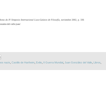
Actas do IV Simposio Internacional Luso-Galaico de Filosofía
, noviembre 2002, p. 336
nzalez-del-valle-juan/
os nazis
,
Castillo de Hartheim
,
Exilio
,
II Guerra Mundial
,
Juan González del Valle
,
Libros
,