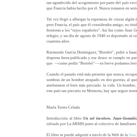
tan agradecido del acogimiento por parte del país veci
que Francia había hecho por él. Nunca tomaron en serio
Tal vez llegó a albergar la esperanza de cruzar algún d
pero Francia, el país que él consideraba amigo, no titu
fronteras a los “rojos españoles”. Así fue como Juan 
refugio, y un día de agosto de 1940 es deportado al
cuarenta años.
Raimundo García Domínguez
,“
Borobó”, pidió a Isaac
dispersa fuera publicada y ese deseo se cumple en par
que
—
como pedía “Borobó”
—
en breve podamos leer 
Cuando el pasado está más presente que nunca, recupera
sombras de un hombre atrapado en dos guerras, al que 
arrebataron el bien más preciado: la vida. Un hombre
este país tan precario en Memoria, hay que seguir insis
María Torres Celada
Introducción al libro
Un sol incoloro. Juan González
editado por
La ARMH junto al colectivo de familiares 
El libro se puede adquirir a través de la Web de la
Asoci