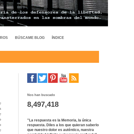
TROS
BÚSCAME BLOG
ÍNDICE
Nos han buscado
8,497,418
e
n
e
o
"La respuesta es la Memoria, la única
o
respuesta. Diles a los que quieran saberlo
e
que nuestro dolor es auténtico, nuestra