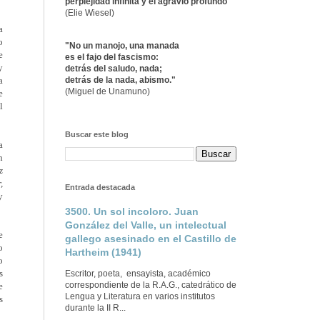
perplejidad infinita y el agravio profundo"
(Elie Wiesel)
a
o
"No un manojo, una manada
e
es el fajo del fascismo:
y
detrás del saludo, nada;
a
detrás de la nada, abismo."
(Miguel de Unamuno)
e
l
Buscar este blog
a
n
z
,
Entrada destacada
y
3500. Un sol incoloro. Juan
González del Valle, un intelectual
e
gallego asesinado en el Castillo de
o
Hartheim (1941)
o
s
Escritor, poeta, ensayista, académico
correspondiente de la R.A.G., catedrático de
e
Lengua y Literatura en varios institutos
s
durante la II R...