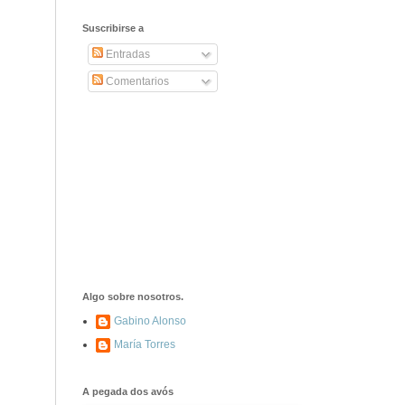
2406. Carta de
Dionisia Manzanero
Suscribirse a
Salas a sus padres
y hermanos
Entradas
Comentarios
1337. La noche de
los ochenta
asesinados
1040. Aniversario
del fusilamiento de
las 13 Rosas y sus
43 compañeros de
las JSU
74. Durruti, el
hombre sin miedo
Algo sobre nosotros.
Gabino Alonso
María Torres
453. Franco,
Franco, que tiene
el culo blanco ...
A pegada dos avós