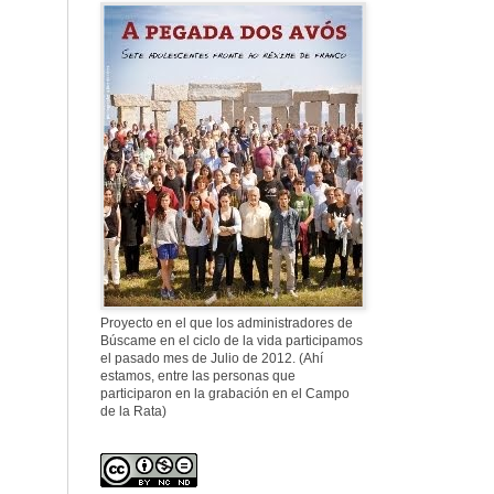
577. Nos fusilaron
al anochecer, nos
fusilaron mal
307. Vuestros
nombres no se han
borrado en la
Historia
Proyecto en el que los administradores de
Búscame en el ciclo de la vida participamos
el pasado mes de Julio de 2012. (Ahí
estamos, entre las personas que
participaron en la grabación en el Campo
de la Rata)