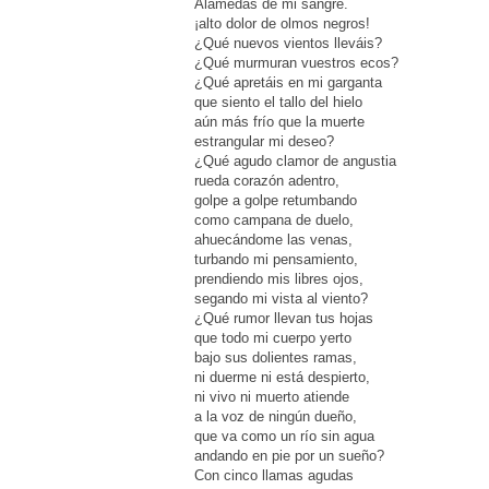
Alamedas de mi sangre.
¡alto dolor de olmos negros!
¿Qué nuevos vientos lleváis?
¿Qué murmuran vuestros ecos?
¿Qué apretáis en mi garganta
que siento el tallo del hielo
aún más frío que la muerte
estrangular mi deseo?
¿Qué agudo clamor de angustia
rueda corazón adentro,
golpe a golpe retumbando
como campana de duelo,
ahuecándome las venas,
turbando mi pensamiento,
prendiendo mis libres ojos,
segando mi vista al viento?
¿Qué rumor llevan tus hojas
que todo mi cuerpo yerto
bajo sus dolientes ramas,
ni duerme ni está despierto,
ni vivo ni muerto atiende
a la voz de ningún dueño,
que va como un río sin agua
andando en pie por un sueño?
Con cinco llamas agudas