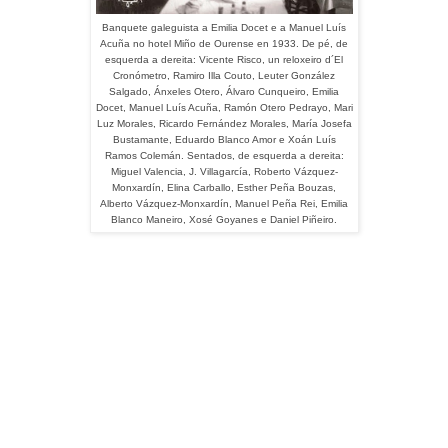
Banquete galeguista a Emilia Docet e a Manuel Luís
Acuña no hotel Miño de Ourense en 1933. De pé, de
esquerda a dereita: Vicente Risco, un reloxeiro d´El
Cronómetro, Ramiro Illa Couto, Leuter González
Salgado, Ánxeles Otero, Álvaro Cunqueiro, Emilia
Docet, Manuel Luís Acuña, Ramón Otero Pedrayo, Mari
Luz Morales, Ricardo Fernández Morales, María Josefa
Bustamante, Eduardo Blanco Amor e Xoán Luís
Ramos Colemán. Sentados, de esquerda a dereita:
Miguel Valencia, J. Villagarcía, Roberto Vázquez-
Monxardín, Elina Carballo, Esther Peña Bouzas,
Alberto Vázquez-Monxardín, Manuel Peña Rei, Emilia
Blanco Maneiro, Xosé Goyanes e Daniel Piñeiro.