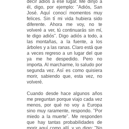
decir adiós a ese lugar. Me dirijo a
él, digo, por ejemplo: "Adiós, San
José. Aquí conocí momentos muy
felices. Sin tí mi vida hubiera sido
diferente. Ahora me voy, no te
volveré a ver, tú continuarás sin mí,
te digo adiós". Digo adiós a todo, a
las montañas, a la fuente, a los
árboles y a las ranas. Claro está que
a veces regreso a un lugar del que
ya me he despedido. Pero no
importa. Al marcharme, lo saludo por
segunda vez. Así es como quisiera
morir, sabiendo que, esta vez, no
volveré.
Cuando desde hace algunos años
me preguntan porque viajo cada vez
menos, por qué no voy a Europa
sino muy raramente, respondo. "Por
miedo a la muerte". Me responden
que hay tantas probabilidades de
morir aquí como allí, y yo digo: "No