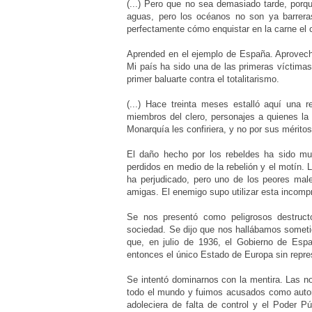
(...) Pero que no sea demasiado tarde, porqu
aguas, pero los océanos no son ya barrera
perfectamente cómo enquistar en la carne el c
Aprended en el ejemplo de España. Aprovechao
Mi país ha sido una de las primeras víctima
primer baluarte contra el totalitarismo.
(...) Hace treinta meses estalló aquí una r
miembros del clero, personajes a quienes la
Monarquía les confiriera, y no por sus méritos,
El daño hecho por los rebeldes ha sido muy
perdidos en medio de la rebelión y el motín. L
ha perjudicado, pero uno de los peores mal
amigas. El enemigo supo utilizar esta incomp
Se nos presentó como peligrosos destructor
sociedad. Se dijo que nos hallábamos sometid
que, en julio de 1936, el Gobierno de Esp
entonces el único Estado de Europa sin repre
Se intentó dominarnos con la mentira. Las n
todo el mundo y fuimos acusados como autores
adoleciera de falta de control y el Poder Pú