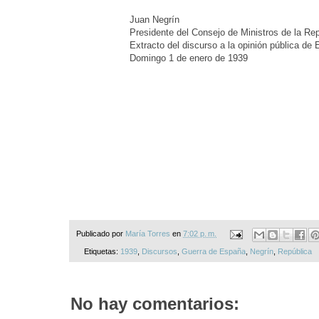
Juan Negrín
Presidente del Consejo de Ministros de la Re
Extracto del discurso a la opinión pública de
Domingo 1 de enero de 1939
Publicado por
María Torres
en
7:02 p. m.
Etiquetas:
1939
,
Discursos
,
Guerra de España
,
Negrín
,
República
No hay comentarios: