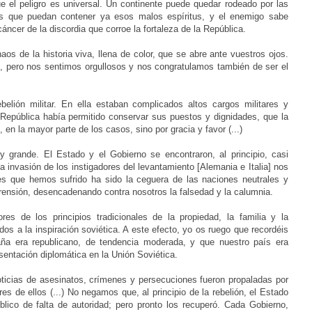
e el peligro es universal. Un continente puede quedar rodeado por las
s que puedan contener ya esos malos espíritus, y el enemigo sabe
áncer de la discordia que corroe la fortaleza de la República.
s de la historia viva, llena de color, que se abre ante vuestros ojos.
s, pero nos sentimos orgullosos y nos congratulamos también de ser el
ebelión militar. En ella estaban complicados altos cargos militares y
 República había permitido conservar sus puestos y dignidades, que la
 en la mayor parte de los casos, sino por gracia y favor (...)
 grande. El Estado y el Gobierno se encontraron, al principio, casi
a invasión de los instigadores del levantamiento [Alemania e Italia] nos
es que hemos sufrido ha sido la ceguera de las naciones neutrales y
rensión, desencadenando contra nosotros la falsedad y la calumnia.
es de los principios tradicionales de la propiedad, la familia y la
os a la inspiración soviética. A este efecto, yo os ruego que recordéis
aña era republicano, de tendencia moderada, y que nuestro país era
sentación diplomática en la Unión Soviética.
oticias de asesinatos, crímenes y persecuciones fueron propaladas por
 de ellos (...) No negamos que, al principio de la rebelión, el Estado
blico de falta de autoridad; pero pronto los recuperó. Cada Gobierno,