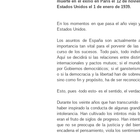
muerte en el exilio en París el 12 de novi
Estados Unidos el 1 de enero de 1939.
En los momentos en que pasa el año viejo y n
Estados Unidos.
Los asuntos de España son actualmente a
importancia tan vital para el porvenir de la
curso de los sucesos. Todo país, todo indivi
Aquí se decidirá si las relaciones entre dist
internacionales y pactos mutuos; si el mundo
por Gobiernos democráticos; si el gansterism
o si la democracia y la libertad han de sobrev
sino como fin y propósito, ha de ser reconoc
Esto, pues -todo esto- es el sentido, el ver
Durante los veinte años que han transcurrido 
haber inspirado la conducta de algunas grand
intolerancia. Han cultivado los intintos más
eran el fruto de siglos de progreso. Han inten
que no se preocupa de la justicia y del bie
encadena el pensamiento, viola los sentimien