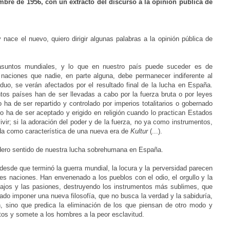
embre de 1956, con un extracto del discurso a la opinión pública de
ace el nuevo, quiero dirigir algunas palabras a la opinión pública de
suntos mundiales, y lo que en nuestro país puede suceder es de
s naciones que nadie, en parte alguna, debe permanecer indiferente al
duo, se verán afectados por el resultado final de la lucha en España.
intos países han de ser llevadas a cabo por la fuerza bruta o por leyes
 ha de ser repartido y controlado por imperios totalitarios o gobernado
o ha de ser aceptado y erigido en religión cuando lo practican Estados
ivir; si la adoración del poder y de la fuerza, no ya como instrumentos,
ida como característica de una nueva era de
Kultur
(...).
dadero sentido de nuestra lucha sobrehumana en España.
desde que terminó la guerra mundial, la locura y la perversidad parecen
es naciones. Han envenenado a los pueblos con el odio, el orgullo y la
 bajos y las pasiones, destruyendo los instrumentos más sublimes, que
tado imponer una nueva filosofía, que no busca la verdad y la sabiduría,
n, sino que predica la eliminación de los que piensan de otro modo y
tos y somete a los hombres a la peor esclavitud.