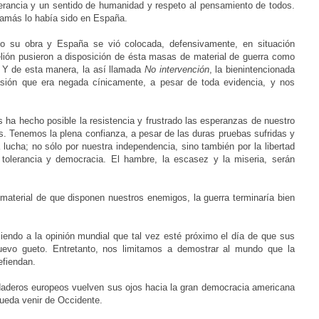
lerancia y un sentido de humanidad y respeto al pensamiento de todos.
amás lo había sido en España.
ho su obra y España se vió colocada, defensivamente, en situación
elión pusieron a disposición de ésta masas de material de guerra como
 Y de esta manera, la así llamada
No intervención
, la bienintencionada
nvasión que era negada cínicamente, a pesar de toda evidencia, y nos
 ha hecho posible la resistencia y frustrado las esperanzas de nuestro
. Tenemos la plena confianza, a pesar de las duras pruebas sufridas y
a lucha; no sólo por nuestra independencia, sino también por la libertad
, tolerancia y democracia. El hambre, la escasez y la miseria
, serán
 material de que disponen nuestros enemigos, la guerra terminaría bien
iendo a la opinión mundial que tal vez esté próximo el día de que sus
evo gueto. Entretanto, nos limitamos a demostrar al mundo que la
efiendan.
erdaderos europeos vuelven sus ojos hacia la gran democracia americana
pueda venir de Occidente.