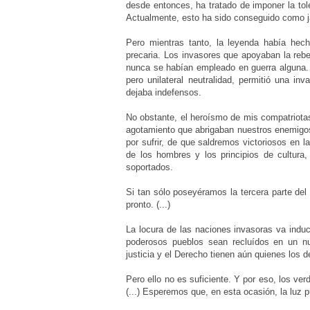
desde entonces, ha tratado de imponer la to
Actualmente, esto ha sido conseguido como j
Pero mientras tanto, la leyenda había hec
precaria. Los invasores que apoyaban la reb
nunca se habían empleado en guerra alguna.
pero unilateral neutralidad, permitió una i
dejaba indefensos.
No obstante, el heroísmo de mis compatriotas
agotamiento que abrigaban nuestros enemigos
por sufrir, de que saldremos victoriosos en l
de los hombres y los principios de cultura
soportados.
Si tan sólo poseyéramos la tercera parte del
pronto. (...)
La locura de las naciones invasoras va induc
poderosos pueblos sean recluídos en un nu
justicia y el Derecho tienen aún quienes los d
Pero ello no es suficiente. Y por eso, los v
(...) Esperemos que, en esta ocasión, la luz 