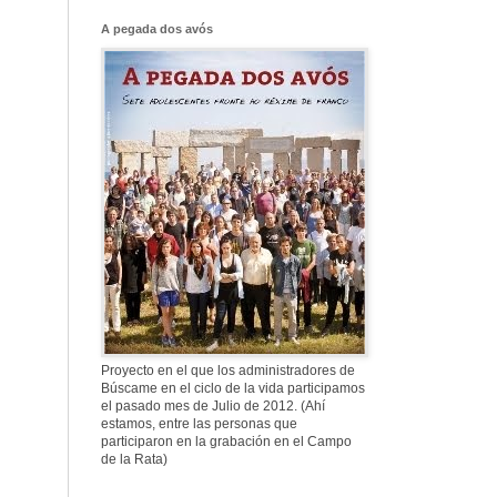
Franco, que tiene
el culo blanco ...
A pegada dos avós
577. Nos fusilaron
al anochecer, nos
fusilaron mal
307. Vuestros
nombres no se han
borrado en la
Historia
Proyecto en el que los administradores de
Búscame en el ciclo de la vida participamos
el pasado mes de Julio de 2012. (Ahí
estamos, entre las personas que
participaron en la grabación en el Campo
de la Rata)