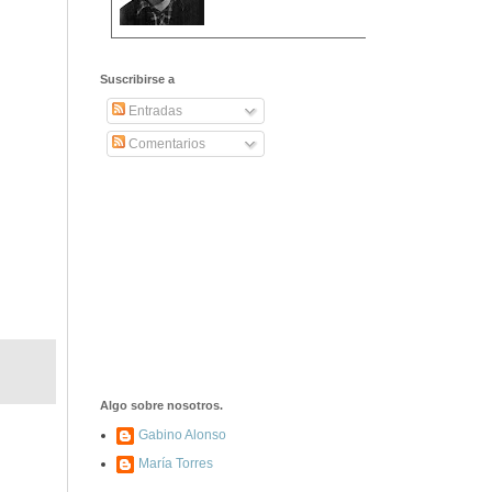
2406. Carta de
Dionisia Manzanero
Suscribirse a
Salas a sus padres
y hermanos
Entradas
Comentarios
1337. La noche de
los ochenta
asesinados
1040. Aniversario
del fusilamiento de
las 13 Rosas y sus
43 compañeros de
las JSU
74. Durruti, el
hombre sin miedo
Algo sobre nosotros.
Gabino Alonso
María Torres
453. Franco,