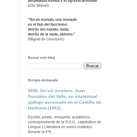
perplejidad infinita y el agravio profundo"
(Elie Wiesel)
"No un manojo, una manada
es el fajo del fascismo:
detrás del saludo, nada;
detrás de la nada, abismo."
(Miguel de Unamuno)
Buscar este blog
Entrada destacada
3500. Un sol incoloro. Juan
González del Valle, un intelectual
gallego asesinado en el Castillo de
Hartheim (1941)
Escritor, poeta, ensayista, académico
correspondiente de la R.A.G., catedrático de
Lengua y Literatura en varios institutos
durante la II R...