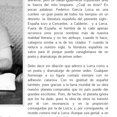
atenerse, pero se hallan igualmente impotentes ante
la fuerza del mito lorquiano. ¿Cuál es éste? En
pocas palabras: Federico García Lorca es una
cumbre -un gran poeta de todos los tiempos- en un
desierto -la literatura española del presente siglo-.
España tuvo a Cervantes, a Calderón... y a Lorca.
Fuera de España, el hombre de la calle apenas
reconoce unos pocos nombres más de nuestra
realidad literaria y no les atribuye, cuando lo hace,
categoría similar a la de los citados. Y cuando la
reduce a nuestro siglo, la literatura española se
salva para él porque puede vanagloriarse de un
poeta y dramaturgo de primer orden.
Debo decir sin dilación que admiro a Lorca como a
un poeta y dramaturgo de primer orden. Cualquier
homenaje a su figura contará siempre con mi
adhesión calurosa. Con mi gratitud de español
también, pues gracias a la fama mundial de su obra
nuestro planeta comprueba que mi país puede dar
grandes escritores. Pero, de hecho, el planeta ignora
que los ha dado, pues la obra de otros no transitó
por él con resonancia y en la proporción
conseguidas por la de Lorca; y, por consiguiente, el
mundo
conoce mal
a Lorca. Aunque sea genial, a un