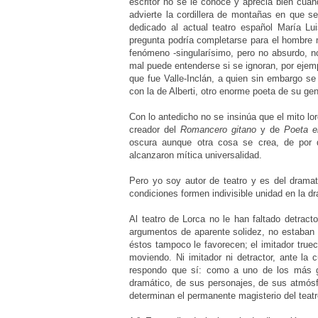
escritor no se le conoce y aprecia bien cua
advierte la cordillera de montañas en que s
dedicado al actual teatro español María L
pregunta podría completarse para el hombre 
fenómeno -singularísimo, pero no absurdo, n
mal puede entenderse si se ignoran, por ejemp
que fue Valle-Inclán, a quien sin embargo s
con la de Alberti, otro enorme poeta de su g
Con lo antedicho no se insinúa que el mito lor
creador del
Romancero gitano
y de
Poeta e
oscura aunque otra cosa se crea, de por 
alcanzaron mítica universalidad.
Pero yo soy autor de teatro y es del dram
condiciones formen indivisible unidad en la dr
Al teatro de Lorca no le han faltado detrac
argumentos de aparente solidez, no estaban a
éstos tampoco le favorecen; el imitador true
moviendo. Ni imitador ni detractor, ante la
respondo que sí: como a uno de los más g
dramático, de sus personajes, de sus atmósfe
determinan el permanente magisterio del teatr