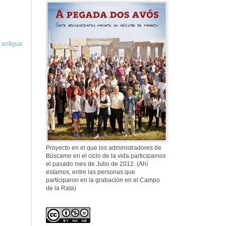
577. Nos fusilaron
al anochecer, nos
fusilaron mal
 antigua
307. Vuestros
nombres no se han
borrado en la
Historia
Proyecto en el que los administradores de
Búscame en el ciclo de la vida participamos
el pasado mes de Julio de 2012. (Ahí
estamos, entre las personas que
participaron en la grabación en el Campo
de la Rata)