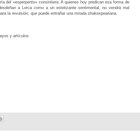
oría del «esperpento» consintiera. A quienes hoy predican esa forma de
y desdeñan a Lorca como a un estetizante sentimental, no vendrá mal
 para la revulsión, que puede entrañar una mirada shakespeariana.
ayos y artículos