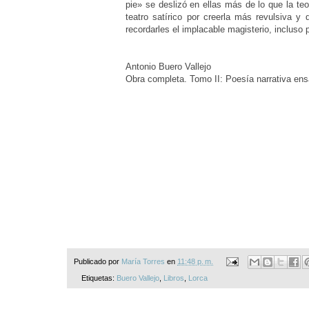
pie» se deslizó en ellas más de lo que la te
teatro satírico por creerla más revulsiva 
recordarles el implacable magisterio, incluso
Antonio Buero Vallejo
Obra completa. Tomo II: Poesía narrativa ens
Publicado por
María Torres
en
11:48 p. m.
Etiquetas:
Buero Vallejo
,
Libros
,
Lorca