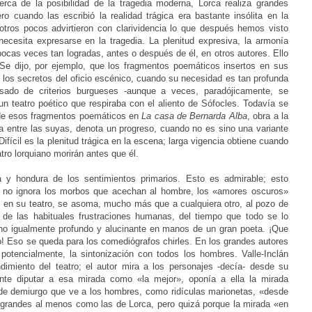
rca de la posibilidad de la tragedia moderna, Lorca realiza grandes
o cuando las escribió la realidad trágica era bastante insólita en la
otros pocos advirtieron con clarividencia lo que después hemos visto
necesita expresarse en la tragedia. La plenitud expresiva, la armonía
ocas veces tan logradas, antes o después de él, en otros autores. Ello
 Se dijo, por ejemplo, que los fragmentos poemáticos insertos en sus
los secretos del oficio escénico, cuando su necesidad es tan profunda
sado de criterios burgueses -aunque a veces, paradójicamente, se
n teatro poético que respiraba con el aliento de Sófocles. Todavía se
o de esos fragmentos poemáticos en
La casa de Bernarda Alba
, obra a la
 entre las suyas, denota un progreso, cuando no es sino una variante
 Difícil es la plenitud trágica en la escena; larga vigencia obtiene cuando
atro lorquiano morirán antes que él.
za y hondura de los sentimientos primarios. Esto es admirable; esto
a no ignora los morbos que acechan al hombre, los «amores oscuros»
, en su teatro, se asoma, mucho más que a cualquiera otro, al pozo de
 de las habituales frustraciones humanas, del tiempo que todo se lo
l sino igualmente profundo y alucinante en manos de un gran poeta. ¡Que
o! Eso se queda para los comediógrafos chirles. En los grandes autores
potencialmente, la sintonización con todos los hombres. Valle-Inclán
imiento del teatro; el autor mira a los personajes -decía- desde su
nte diputar a esa mirada como «la mejor», oponía a ella la mirada
de demiurgo que ve a los hombres, como ridículas marionetas, «desde
tan grandes al menos como las de Lorca, pero quizá porque la mirada «en