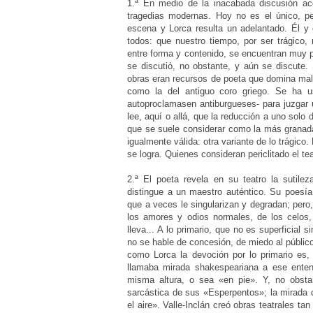
1.ª En medio de la inacabada discusión ace
tragedias modernas. Hoy no es el único, per
escena y Lorca resulta un adelantado. Él y 
todos: que nuestro tiempo, por ser trágico, 
entre forma y contenido, se encuentran muy p
se discutió, no obstante, y aún se discute.
obras eran recursos de poeta que domina mal 
como la del antiguo coro griego. Se ha u
autoproclamasen antiburgueses- para juzgar u
lee, aquí o allá, que la reducción a uno sol
que se suele considerar como la más granada
igualmente válida: otra variante de lo trágico.
se logra. Quienes consideran periclitado el te
2.ª El poeta revela en su teatro la sutile
distingue a un maestro auténtico. Su poesí
que a veces le singularizan y degradan; pero
los amores y odios normales, de los celos,
lleva... A lo primario, que no es superficia
no se hable de concesión, de miedo al públic
como Lorca la devoción por lo primario es, 
llamaba mirada shakespeariana a ese entend
misma altura, o sea «en pie». Y, no obsta
sarcástica de sus «Esperpentos»; la mirada 
el aire». Valle-Inclán creó obras teatrales 