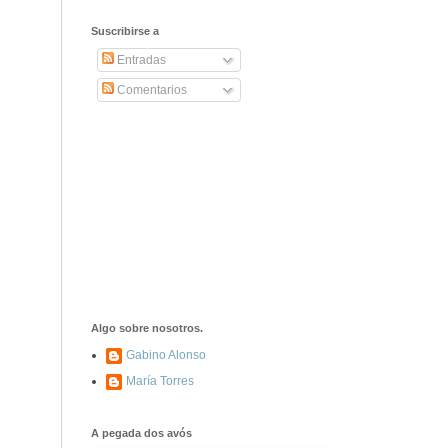
2406. Carta de
Dionisia Manzanero
Suscribirse a
Salas a sus padres
y hermanos
Entradas
Comentarios
1337. La noche de
los ochenta
asesinados
1040. Aniversario
del fusilamiento de
las 13 Rosas y sus
43 compañeros de
las JSU
74. Durruti, el
hombre sin miedo
Algo sobre nosotros.
Gabino Alonso
María Torres
453. Franco,
Franco, que tiene
el culo blanco ...
A pegada dos avós