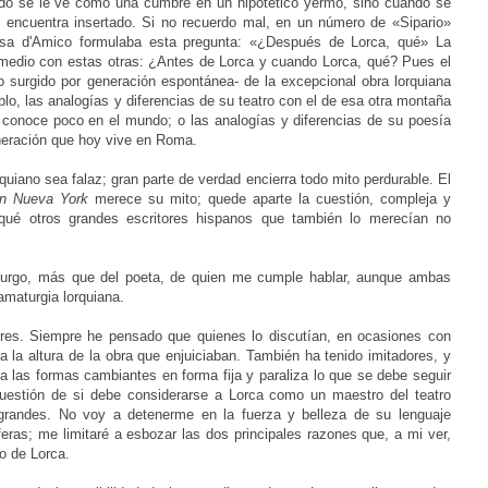
ndo se le ve como una cumbre en un hipotético yermo, sino cuando se
e encuentra insertado. Si no recuerdo mal, en un número de «Sipario»
uisa d'Amico formulaba esta pregunta: «¿Después de Lorca, qué» La
medio con estas otras: ¿Antes de Lorca y cuando Lorca, qué? Pues el
o surgido por generación espontánea- de la excepcional obra lorquiana
lo, las analogías y diferencias de su teatro con el de esa otra montaña
e conoce poco en el mundo; o las analogías y diferencias de su poesía
eneración que hoy vive en Roma.
quiano sea falaz; gran parte de verdad encierra todo mito perdurable. El
n Nueva York
merece su mito; quede aparte la cuestión, compleja y
qué otros grandes escritores hispanos que también lo merecían no
aturgo, más que del poeta, de quien me cumple hablar, aunque ambas
amaturgia lorquiana.
tores. Siempre he pensado que quienes lo discutían, en ocasiones con
 la altura de la obra que enjuiciaban. También ha tenido imitadores, y
ca las formas cambiantes en forma fija y paraliza lo que se debe seguir
 cuestión de si debe considerarse a Lorca como un maestro del teatro
randes. No voy a detenerme en la fuerza y belleza de su lenguaje
ras; me limitaré a esbozar las dos principales razones que, a mi ver,
o de Lorca.