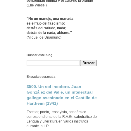
perplejidad infinita y el agravio profundo"
(Elie Wiesel)
"No un manojo, una manada
es el fajo del fascismo:
detrás del saludo, nada;
detrás de la nada, abismo."
(Miguel de Unamuno)
Buscar este blog
Entrada destacada
3500. Un sol incoloro. Juan
González del Valle, un intelectual
gallego asesinado en el Castillo de
Hartheim (1941)
Escritor, poeta, ensayista, académico
correspondiente de la R.A.G., catedrático de
Lengua y Literatura en varios institutos
durante la II R...