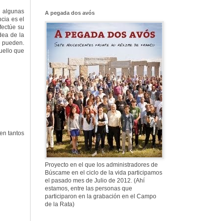
Franco, que tiene
el culo blanco ...
n algunas
A pegada dos avós
cia es el
fectúe su
dea de la
e pueden.
577. Nos fusilaron
quello que
al anochecer, nos
fusilaron mal
307. Vuestros
nombres no se han
borrado en la
Historia
en tantos
Proyecto en el que los administradores de
Búscame en el ciclo de la vida participamos
el pasado mes de Julio de 2012. (Ahí
estamos, entre las personas que
participaron en la grabación en el Campo
de la Rata)