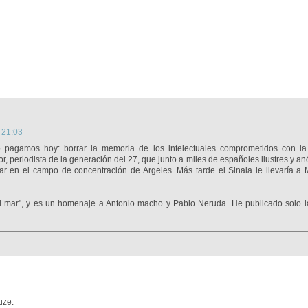
 21:03
o pagamos hoy: borrar la memoria de los intelectuales comprometidos con l
or, periodista de la generación del 27, que junto a miles de españoles ilustres y a
inar en el campo de concentración de Argeles. Más tarde el Sinaia le llevaría a 
l mar", y es un homenaje a Antonio macho y Pablo Neruda. He publicado solo l
uze.