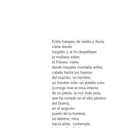
Entre harapos de niebla y lluvia
viene dando
traspiés y al fin despéñase
la mañana sobre
el Pirineo: viene
dando traspiés montaña arriba,
calado hasta los huesos
del espíritu, un hombre,
un hombre solo -un pueblo solo-
(consigo trae la rosa intacta
de su patria, la voz más pura
que ha sonado en el alto páramo
del Duero),
en el angosto
puerto de la frontera
se detiene, mira
hacia atrás, contempla