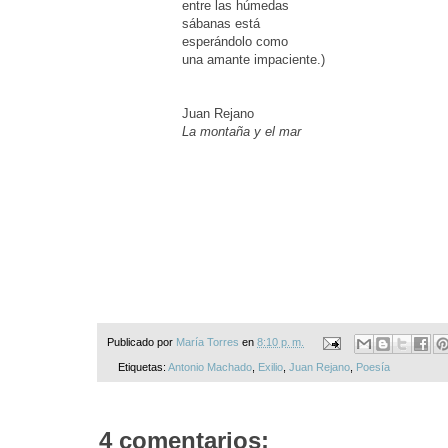
entre las húmedas
sábanas está
esperándolo como
una amante impaciente.)
Juan Rejano
La montaña y el mar
Publicado por
María Torres
en
8:10 p. m.
Etiquetas:
Antonio Machado
,
Exilio
,
Juan Rejano
,
Poesía
4 comentarios: