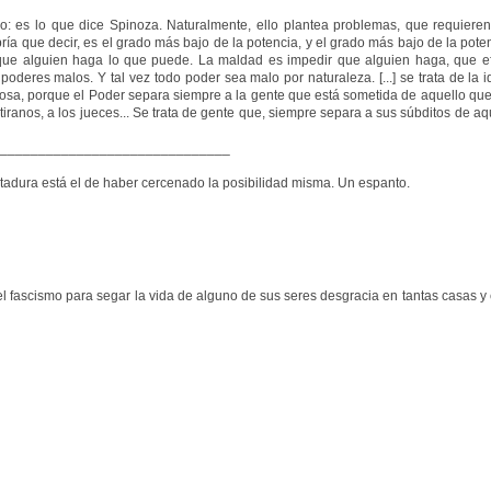
o: es lo que dice Spinoza. Naturalmente, ello plantea problemas, que requiere
ía que decir, es el grado más bajo de la potencia, y el grado más bajo de la poten
 que alguien haga lo que puede. La maldad es impedir que alguien haga, que e
oderes malos. Y tal vez todo poder sea malo por naturaleza. [...] se trata de la i
uinosa, porque el Poder separa siempre a la gente que está sometida de aquello qu
os tiranos, a los jueces... Se trata de gente que, siempre separa a sus súbditos de a
______________________________
ctadura está el de haber cercenado la posibilidad misma. Un espanto.
l fascismo para segar la vida de alguno de sus seres desgracia en tantas casas y 