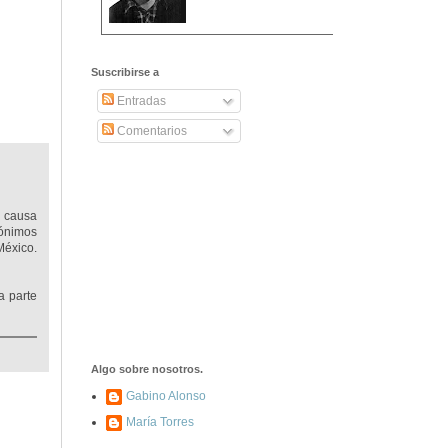
2406. Carta de
Dionisia Manzanero
Suscribirse a
Salas a sus padres
y hermanos
Entradas
Comentarios
1337. La noche de
los ochenta
asesinados
a causa
nónimos
México.
1040. Aniversario
del fusilamiento de
las 13 Rosas y sus
43 compañeros de
a parte
las JSU
74. Durruti, el
hombre sin miedo
Algo sobre nosotros.
Gabino Alonso
María Torres
453. Franco,