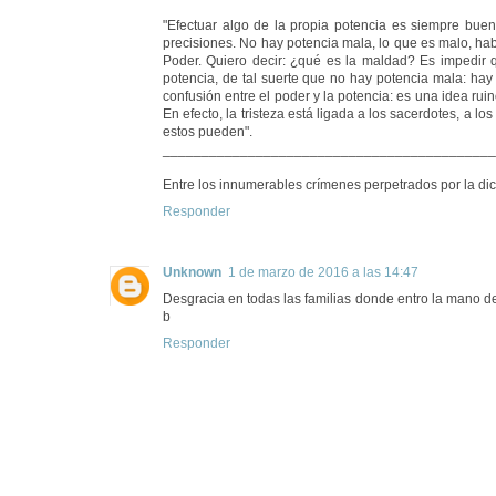
"Efectuar algo de la propia potencia es siempre buen
precisiones. No hay potencia mala, lo que es malo, habr
Poder. Quiero decir: ¿qué es la maldad? Es impedir
potencia, de tal suerte que no hay potencia mala: hay p
confusión entre el poder y la potencia: es una idea r
En efecto, la tristeza está ligada a los sacerdotes, a l
estos pueden".
___________________________________________
Entre los innumerables crímenes perpetrados por la di
Responder
Unknown
1 de marzo de 2016 a las 14:47
Desgracia en todas las familias donde entro la mano de
b
Responder