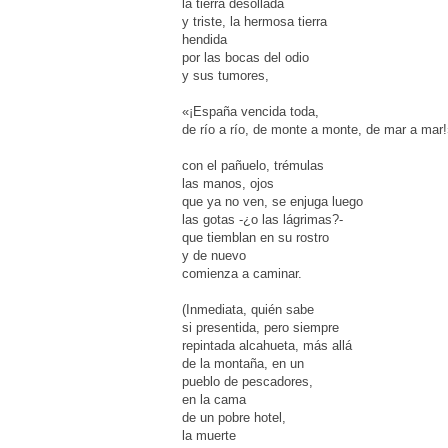
la tierra desollada
y triste, la hermosa tierra
hendida
por las bocas del odio
y sus tumores,
«¡España vencida toda,
de río a río, de monte a monte, de mar a mar
con el pañuelo, trémulas
las manos, ojos
que ya no ven, se enjuga luego
las gotas -¿o las lágrimas?-
que tiemblan en su rostro
y de nuevo
comienza a caminar.
(Inmediata, quién sabe
si presentida, pero siempre
repintada alcahueta, más allá
de la montaña, en un
pueblo de pescadores,
en la cama
de un pobre hotel,
la muerte