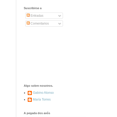
2406. Carta de
Dionisia Manzanero
Suscribirse a
Salas a sus padres
y hermanos
Entradas
Comentarios
1337. La noche de
los ochenta
asesinados
1040. Aniversario
del fusilamiento de
las 13 Rosas y sus
43 compañeros de
las JSU
74. Durruti, el
hombre sin miedo
Algo sobre nosotros.
Gabino Alonso
María Torres
453. Franco,
Franco, que tiene
el culo blanco ...
A pegada dos avós