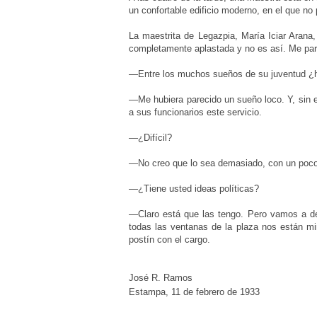
un confortable edificio moderno, en el que no
La maestrita de Legazpia, María Iciar Arana
completamente aplastada y no es así. Me pare
—Entre los muchos sueños de su juventud ¿ha
—Me hubiera parecido un sueño loco. Y, sin 
a sus funcionarios este servicio.
—¿Difícil?
—No creo que lo sea demasiado, con un poco
—¿Tiene usted ideas políticas?
—Claro está que las tengo. Pero vamos a dej
todas las ventanas de la plaza nos están mi
postín con el cargo.
José R. Ramos
Estampa, 11 de febrero de 1933