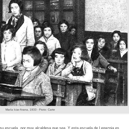
María Iciar Arana, 1933 - Ftoto: Carte
n su escuela, por muy alcaldesa que sea. Y esta escuela de Legazpia es