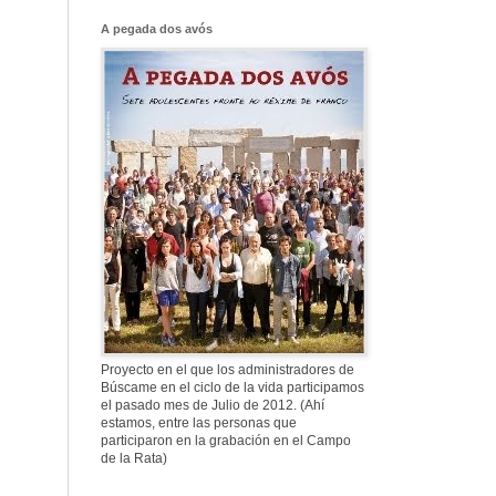
Franco, que tiene
el culo blanco ...
A pegada dos avós
577. Nos fusilaron
al anochecer, nos
fusilaron mal
307. Vuestros
nombres no se han
borrado en la
Historia
Proyecto en el que los administradores de
Búscame en el ciclo de la vida participamos
el pasado mes de Julio de 2012. (Ahí
estamos, entre las personas que
participaron en la grabación en el Campo
de la Rata)