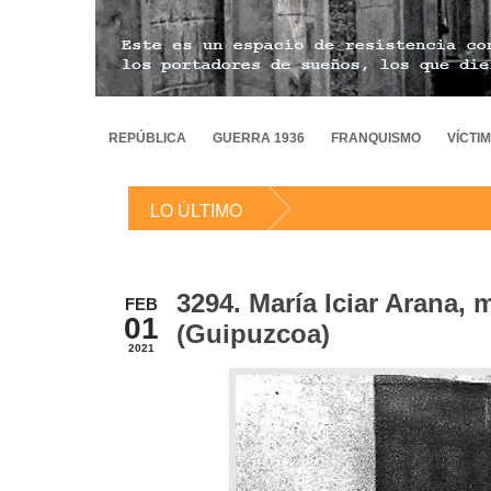
REPÚBLICA
GUERRA 1936
FRANQUISMO
VÍCTI
LO ÚLTIMO
3294. María Iciar Arana, 
FEB
01
(Guipuzcoa)
2021