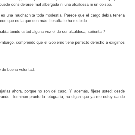
 puede considerarse mal albergada ni una alcaldesa ni un obispo.
, es una muchachita toda modestia. Parece que el cargo debía tenerla
ce que es la que con más filosofía lo ha recibido.
bía tenido usted alguna vez el de ser alcaldesa, señorita ?
embargo, comprendo que el Gobierno tiene perfecto derecho a exigirnos
 de buena voluntad.
arlas ahora, porque no son del caso. Y, además, fíjese usted; desde
rando. Terminen pronto la fotografía, no digan que ya me estoy dando