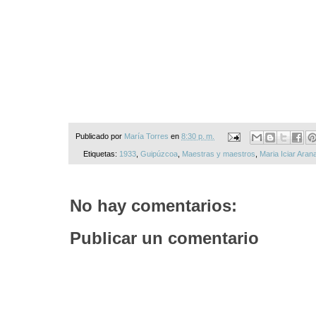
Publicado por
María Torres
en
8:30 p. m.
Etiquetas:
1933
,
Guipúzcoa
,
Maestras y maestros
,
Maria Iciar Aran
No hay comentarios:
Publicar un comentario