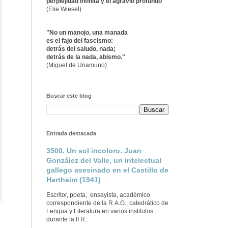
perplejidad infinita y el agravio profundo"
(Elie Wiesel)
"No un manojo, una manada
es el fajo del fascismo:
detrás del saludo, nada;
detrás de la nada, abismo."
(Miguel de Unamuno)
Buscar este blog
Entrada destacada
3500. Un sol incoloro. Juan
González del Valle, un intelectual
gallego asesinado en el Castillo de
Hartheim (1941)
Escritor, poeta, ensayista, académico
correspondiente de la R.A.G., catedrático de
Lengua y Literatura en varios institutos
durante la II R...