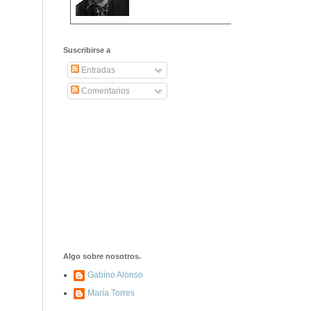
2406. Carta de
Dionisia Manzanero
Suscribirse a
Salas a sus padres
y hermanos
Entradas
Comentarios
1337. La noche de
los ochenta
asesinados
1040. Aniversario
del fusilamiento de
las 13 Rosas y sus
43 compañeros de
las JSU
74. Durruti, el
hombre sin miedo
Algo sobre nosotros.
Gabino Alonso
María Torres
453. Franco,