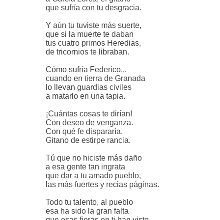
que sufría con tu desgracia.
Y aún tu tuviste más suerte,
que si la muerte te daban
tus cuatro primos Heredias,
de tricornios te libraban.
Cómo sufría Federico...
cuando en tierra de Granada
lo llevan guardias civiles
a matarlo en una tapia.
¡Cuántas cosas te dirían!
Con deseo de venganza.
Con qué fe dispararía.
Gitano de estirpe rancia.
Tú que no hiciste más daño
a esa gente tan ingrata
que dar a tu amado pueblo,
las más fuertes y recias páginas.
Todo tu talento, al pueblo
esa ha sido la gran falta
que esas fieras en ti han visto,