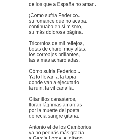
de los que a España no aman.
¡Como sufría Federico...
su romance que no acaba,
continuaba en si mismo,
su más dolorosa página.
Tricornios de mil reflejos,
botas de charol muy altas,
los correajes brillantes,
las almas acharoladas.
Cómo sufría Federico...
Ya lo llevan a la tapia
donde van a ejecutarlo
la ruin, la vil canalla.
Gitanillos canasteros,
lloran lágrimas amargas
por la muerte del poeta
de recia sangre gitana.
Antonio el de los Camborios
ya no pedirás más gracia
a García Lorca, el gitano