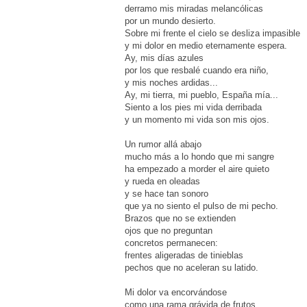
derramo mis miradas melancólicas
por un mundo desierto.
Sobre mi frente el cielo se desliza impasible
y mi dolor en medio eternamente espera.
Ay, mis días azules
por los que resbalé cuando era niño,
y mis noches ardidas...
Ay, mi tierra, mi pueblo, España mía...
Siento a los pies mi vida derribada
y un momento mi vida son mis ojos.
Un rumor allá abajo
mucho más a lo hondo que mi sangre
ha empezado a morder el aire quieto
y rueda en oleadas
y se hace tan sonoro
que ya no siento el pulso de mi pecho.
Brazos que no se extienden
ojos que no preguntan
concretos permanecen:
frentes aligeradas de tinieblas
pechos que no aceleran su latido.
Mi dolor va encorvándose
como una rama grávida de frutos