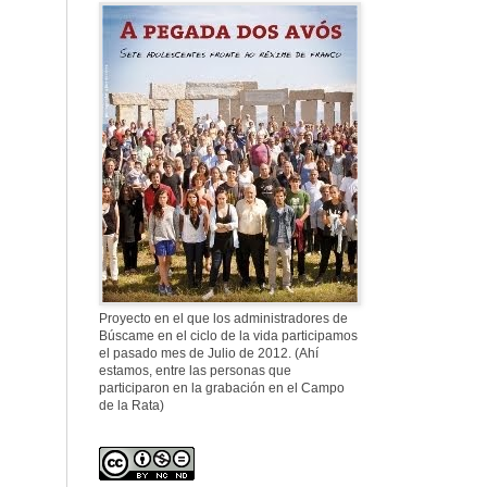
577. Nos fusilaron
al anochecer, nos
fusilaron mal
307. Vuestros
nombres no se han
borrado en la
Historia
Proyecto en el que los administradores de
Búscame en el ciclo de la vida participamos
el pasado mes de Julio de 2012. (Ahí
estamos, entre las personas que
participaron en la grabación en el Campo
de la Rata)