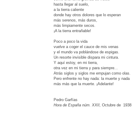
hasta llegar al suelo,
a la tierra caliente
donde hay otros dolores que lo esperan
más serenos, más duros,
más limpiamente secos.
¡A la tierra entrañable!
Poco a poco la vida
vuelve a coger el cauce de mis venas
y el mundo va poblándose de espigas.
Un resorte invisible dispara mi cintura.
Y aquí estoy, en mi tierra,
otra vez en mi tierra y para siempre...
Atrás siglos y siglos me empujan como olas.
Pero enfrente no hay nada: la muerte y nada
más más que la muerte. ¡Adelante!
Pedro Garfías
Hora de España núm. XXII,
Octubre de 1938