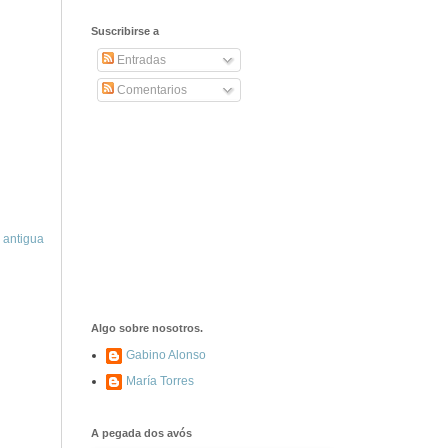
2406. Carta de
Dionisia Manzanero
Suscribirse a
Salas a sus padres
y hermanos
Entradas
Comentarios
1337. La noche de
los ochenta
asesinados
1040. Aniversario
del fusilamiento de
las 13 Rosas y sus
 antigua
43 compañeros de
las JSU
74. Durruti, el
hombre sin miedo
Algo sobre nosotros.
Gabino Alonso
María Torres
453. Franco,
Franco, que tiene
el culo blanco ...
A pegada dos avós