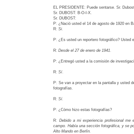
EL PRESIDENTE: Puede sentarse. Sr. Dubost, 
Sr. DUBOST: B-O-I-X.
Sr. DUBOST:
P: ¿Nació usted el 14 de agosto de 1920 en B
R:
Si
.
P: ¿Es usted un reportero fotográfico? Usted
R:
Desde el 27 de enero de 1941
.
P: ¿Entregó usted a la comisión de investigac
R:
Sí
.
P: Se van a proyectar en la pantalla y usted 
fotografías.
R:
Sí.
P: ¿Cómo hizo estas fotografías?
R:
Debido a mi experiencia profesional me e
campo. Había una sección fotográfica, y se po
Alto Mando en Berlín.