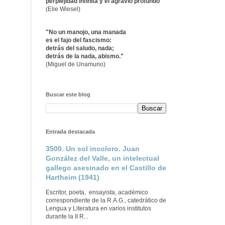
perplejidad infinita y el agravio profundo"
(Elie Wiesel)
"No un manojo, una manada
es el fajo del fascismo:
detrás del saludo, nada;
detrás de la nada, abismo."
(Miguel de Unamuno)
Buscar este blog
Entrada destacada
3500. Un sol incoloro. Juan
González del Valle, un intelectual
gallego asesinado en el Castillo de
Hartheim (1941)
Escritor, poeta, ensayista, académico
correspondiente de la R.A.G., catedrático de
Lengua y Literatura en varios institutos
durante la II R...