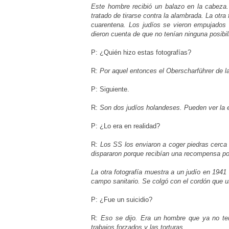
Este hombre recibió un balazo en la cabeza.
tratado de tirarse contra la alambrada. La otr
cuarentena. Los judíos se vieron empujados 
dieron cuenta de que no tenían ninguna posibi
P: ¿Quién hizo estas fotografías?
R:
Por aquel entonces el Oberscharführer de l
P: Siguiente.
R:
Son dos judíos holandeses. Pueden ver la es
P: ¿Lo era en realidad?
R:
Los SS los enviaron a coger piedras cerca
dispararon porque recibían una recompensa p
La otra fotografía muestra a un judío en 1941
campo sanitario. Se colgó con el cordón que u
P: ¿Fue un suicidio?
R:
Eso se dijo. Era un hombre que ya no te
trabajos forzados y las torturas.