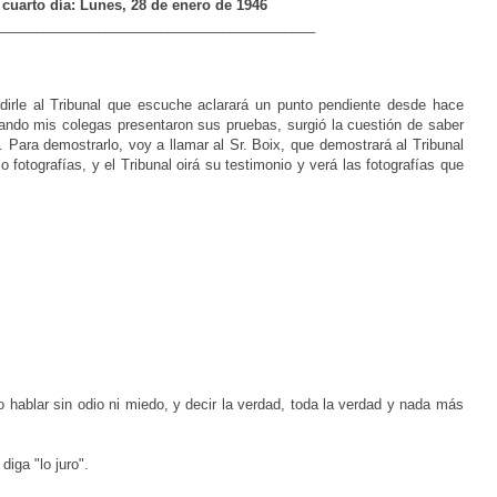
uarto día: Lunes, 28 de enero de 1946
_________________________________________
irle al Tribunal que escuche aclarará un punto pendiente desde hace
ando mis colegas presentaron sus pruebas, surgió la cuestión de saber
Para demostrarlo, voy a llamar al Sr. Boix, que demostrará al Tribunal
fotografías, y el Tribunal oirá su testimonio y verá las fotografías que
ablar sin odio ni miedo, y decir la verdad, toda la verdad y nada más
ga "lo juro".