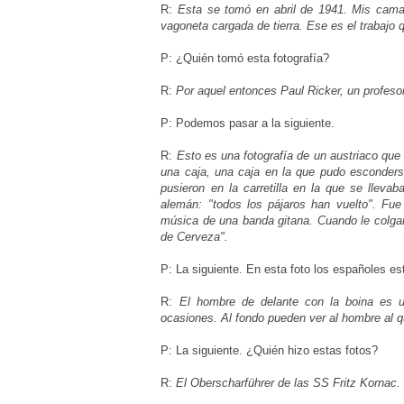
R:
Esta se tomó en abril de 1941. Mis cama
vagoneta cargada de tierra. Ese es el trabajo
P: ¿Quién tomó esta fotografía?
R:
Por aquel entonces Paul Ricker, un profes
P: Podemos pasar a la siguiente.
R:
Esto es una fotografía de un austriaco que 
una caja, una caja en la que pudo esconders
pusieron en la carretilla en la que se lleva
alemán: "todos los pájaros han vuelto". Fue
música de una banda gitana. Cuando le colgaro
de Cerveza".
P: La siguiente. En esta foto los españoles es
R:
El hombre de delante con la boina es 
ocasiones. Al fondo pueden ver al hombre al q
P: La siguiente. ¿Quién hizo estas fotos?
R:
El Oberscharführer de las SS Fritz Kornac