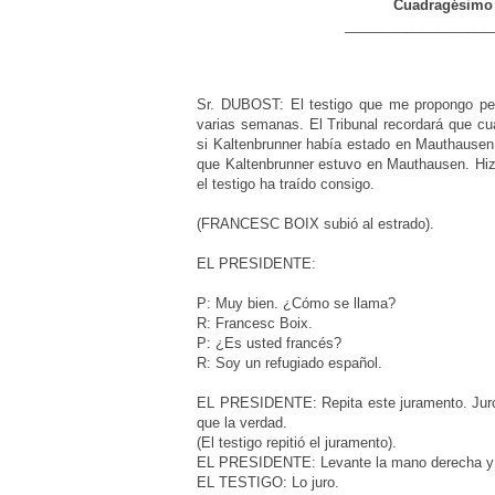
Cuadragésimo c
___________________
Sr. DUBOST: El testigo que me propongo ped
varias semanas. El Tribunal recordará que cu
si Kaltenbrunner había estado en Mauthausen. 
que Kaltenbrunner estuvo en Mauthausen. Hizo 
el testigo ha traído consigo.
(FRANCESC BOIX subió al estrado).
EL PRESIDENTE:
P: Muy bien. ¿Cómo se llama?
R: Francesc Boix.
P: ¿Es usted francés?
R: Soy un refugiado español.
EL PRESIDENTE: Repita este juramento. Juro h
que la verdad.
(El testigo repitió el juramento).
EL PRESIDENTE: Levante la mano derecha y di
EL TESTIGO: Lo juro.