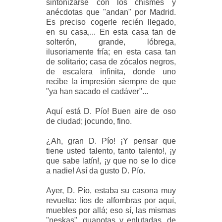
sintonizarse con los chismes y
anécdotas que "andan" por Madrid.
Es preciso cogerle recién llegado,
en su casa,... En esta casa tan de
solterón, grande, lóbrega,
ilusoriamente fría; en esta casa tan
de solitario; casa de zócalos negros,
de escalera infinita, donde uno
recibe la impresión siempre de que
"ya han sacado el cadáver"...
Aquí está D. Pío! Buen aire de oso
de ciudad; jocundo, fino.
¿Ah, gran D. Pío! ¡Y pensar que
tiene usted talento, tanto talento!, ¡y
que sabe latín!, ¡y que no se lo dice
a nadie! Así da gusto D. Pío.
Ayer, D. Pío, estaba su casona muy
revuelta: líos de alfombras por aquí,
muebles por allá; eso sí, las mismas
"neskas", guapotas y enlutadas, de