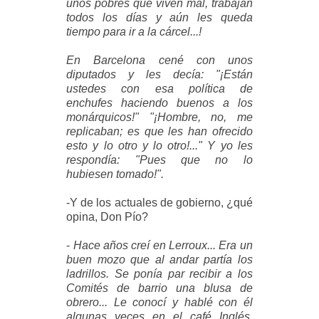
unos pobres que viven mal, trabajan
todos los días y aún les queda
tiempo para ir a la cárcel...!
En Barcelona cené con unos
diputados y les decía: "¡Están
ustedes con esa política de
enchufes haciendo buenos a los
monárquicos!" "¡Hombre, no, me
replicaban; es que les han ofrecido
esto y lo otro y lo otro!..." Y yo les
respondía: "Pues que no lo
hubiesen tomado!".
-Y de los actuales de gobierno, ¿qué
opina, Don Pío?
-
Hace años creí en Lerroux... Era un
buen mozo que al andar partía los
ladrillos. Se ponía par recibir a los
Comités de barrio una blusa de
obrero... Le conocí y hablé con él
algunas veces en el café Inglés,