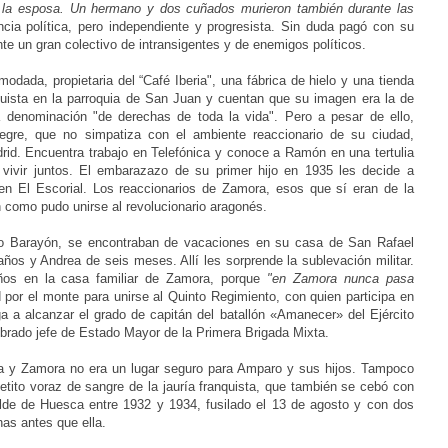
a la esposa. Un hermano y dos cuñados murieron también durante las
ancia política, pero independiente y progresista. Sin duda pagó con su
nte un gran colectivo de intransigentes y de enemigos políticos.
odada, propietaria del “Café Iberia", una fábrica de hielo y una tienda
uista en la parroquia de San Juan y cuentan que su imagen era la de
 denominación "de derechas de toda la vida". Pero a pesar de ello,
legre, que no simpatiza con el ambiente reaccionario de su ciudad,
id. Encuentra trabajo en Telefónica y conoce a Ramón en una tertulia
 vivir juntos. El embarazazo de su primer hijo en 1935 les decide a
en El Escorial. Los reaccionarios de Zamora, esos que sí eran de la
 como pudo unirse al revolucionario aragonés.
 Barayón, se encontraban de vacaciones en su casa de San Rafael
os y Andrea de seis meses. Allí les sorprende la sublevación militar.
ños en la casa familiar de Zamora, porque
"en Zamora nunca pasa
or el monte para unirse al Quinto Regimiento, con quien participa en
a a alcanzar el grado de capitán
del batallón «Amanecer»
del Ejército
brado jefe de Estado Mayor de la Primera Brigada Mixta.
a y Zamora no era un lugar seguro para Amparo y sus hijos. Tampoco
petito voraz de sangre de la jauría franquista, que también se cebó con
calde de Huesca entre 1932 y 1934,
fusilado el 13 de agosto y con dos
s antes que ella.