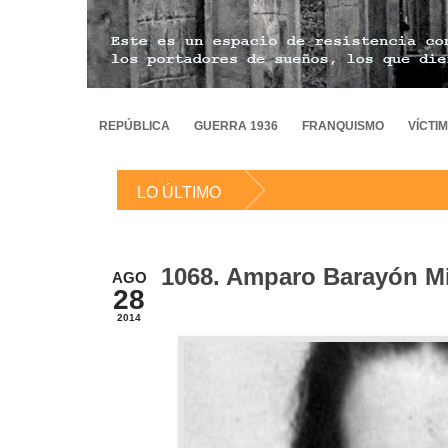
REPÚBLICA
GUERRA 1936
FRANQUISMO
VÍCTI
LO ÚLTIMO
1068. Amparo Barayón M
AGO
28
2014