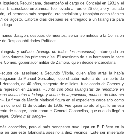
 a Izquierda Republicana, desempeñó el cargo de Concejal en 1931 y el
lar. Encarcelado en Zamora, fue llevado a Toro el 26 de julio y fusilado
yón, el hermano más pequeño, era socialista y trabajaba como técnico
el 14 de agosto. Catorce días después es entregado a un falangista para
a llegó.
ermanos Barayón, después de muertos, serían sometidos a la Comisión
y de Responsabilidades Políticas.
falangista y cuñado,
(
«amigo de todos los asesinos»
). I
nterrogada en
iliario durante los primeros días. El asesinato de sus hermanos la hace
 Comes, gobernador militar de Zamora,
quien decide encarcelarla.
ecutor del asesinato a Segundo Viloria, quien años atrás la había
vestigación de Manuel González, que el autor material de la muerte de
l Hernando, de 40 años, sargento de milicias, funcionario de Correos y
la represión en Zamora.
«Junto con otros falangistas de renombre en
os asesinatos a lo largo y ancho de la provincia, muchos de ellos sin
n»
. La firma de Martín Mariscal figura en el expediente carcelario como
la noche del 11 de octubre de 1936. Fué quien apretó el gatillo en esa
nto de sangre, tanto como el General Cabanellas, que cuando llegó a
ngre. Quiero más sangre».
ás conocidos, pero el más sangriento tuvo lugar en El Piñero en la
a en que este falangista asesinó a diez vecinos. Este ser miserable