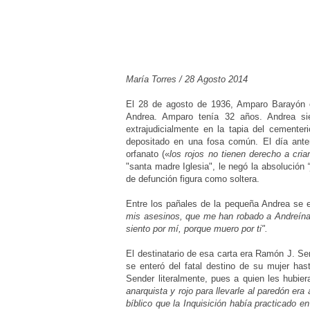
María Torres / 28 Agosto 2014
El 28 de agosto de 1936, Amparo Barayón e
Andrea. Amparo tenía 32 años. Andrea si
extrajudicialmente en la tapia del cemente
depositado en una fosa común. El día ante
orfanato (
«
los rojos no tienen dere­cho a criar
"santa madre Iglesia", le negó la absolución
de defunción figura como soltera.
Entre los pañales de la pequeña Andrea se e
mis asesinos, que me han robado a Andreína,
siento por mí, porque muero por ti".
El destinatario de esa carta era Ramón J. Se
se enteró del fatal destino de su mujer h
Sender literalmente, pues a quien les hubier
anarquista y rojo para llevarle al paredón era
bíblico que la Inquisición había practicado e