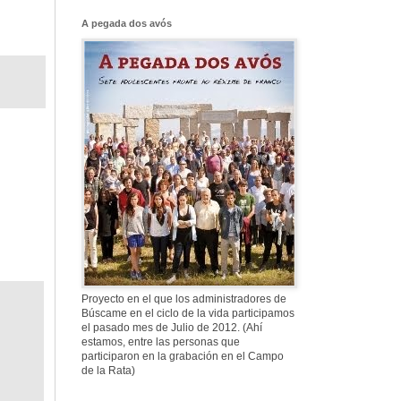
Franco, que tiene
el culo blanco ...
A pegada dos avós
577. Nos fusilaron
al anochecer, nos
fusilaron mal
307. Vuestros
nombres no se han
borrado en la
Historia
Proyecto en el que los administradores de
Búscame en el ciclo de la vida participamos
el pasado mes de Julio de 2012. (Ahí
estamos, entre las personas que
participaron en la grabación en el Campo
de la Rata)