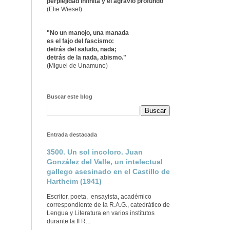
perplejidad infinita y el agravio profundo"
(Elie Wiesel)
"No un manojo, una manada
es el fajo del fascismo:
detrás del saludo, nada;
detrás de la nada, abismo."
(Miguel de Unamuno)
Buscar este blog
Entrada destacada
3500. Un sol incoloro. Juan
González del Valle, un intelectual
gallego asesinado en el Castillo de
Hartheim (1941)
Escritor, poeta, ensayista, académico
correspondiente de la R.A.G., catedrático de
Lengua y Literatura en varios institutos
durante la II R...