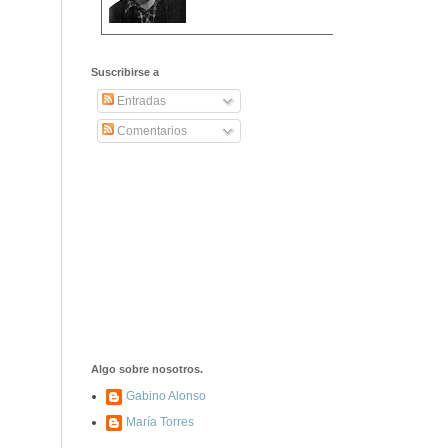
2406. Carta de
Dionisia Manzanero
Suscribirse a
Salas a sus padres
y hermanos
Entradas
Comentarios
1337. La noche de
los ochenta
asesinados
1040. Aniversario
del fusilamiento de
las 13 Rosas y sus
43 compañeros de
las JSU
74. Durruti, el
hombre sin miedo
Algo sobre nosotros.
Gabino Alonso
María Torres
453. Franco,