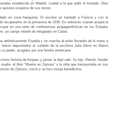
estaba establecido en Madrid, ciudad a la que pidió el traslado. D
iez
 quisiera ocuparse de sus restos.
o en zona franquista. El escritor se trasladó a Francia y con la
udo recuperarlos en la primavera de 1938. Es entonces cuando
acepta la
rticipar en una serie de conferencias propagandísticas en los Estados
t, un campo infantil de refugiados en Calais.
definitivamente España y se marcha al exilio llevando de la mano a
fueron depositados al cuidado de la escritora Julia Davis en Nueva
e su padre, acogidos por una familia americana.
triste historia de Amparo y jamás la dejó salir. Su hijo, Ramón Sender
madre, el libro "Muerte en Zamora" y la niña que transportaba en sus
prisión de Zamora, creció y se hizo monja benedictina.