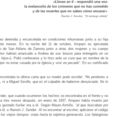
«
Llevas en tí - respondió una voz-
la melancolía de los crímenes que no has cometido
y de las muertes que no sabes cómo encarar
»
Ramón J. Sender, "El verdugo afable"
s detenida y encarcelada en condiciones inhumanas junto a su hija
ete meses. En la noche del 11 de octubre, Amparo es ejecutada
rio de San Atilano de Zamora junto a otras dos mujeres y su cuerpo
rior habían arrancado a Andrea de sus brazos para entregarla en un
 hijos»
). Pidió confesarse
y lo hizo ante un cura que
en nombre de la
“por no estar casada por la Iglesia y vivir en pecado”
.
En su certificado
ncontraba la última carta que su madre pudo escribir:
“No perdones a
 ni a Miguel Sevilla, que es el culpable de haberme denunciado. No lo
nder, que cuando ocurrieron los hechos se encontraba en el frente y no
asta tres meses después, en enero de 1937. Amparo había muerto por
a gustado fusilar era a él. Según
Mauro Armiño, “
al que buscaban por
 a él, a Ramón J. Sender. Al no encontrar al escritor, aplicaron el código
n los viejos tiempos: mata hasta la séptima generación. Los falangistas