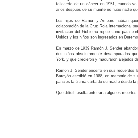
fallecería de un cáncer en 1951, cuando ya 
años después de su muerte no hubo nadie que
Los hijos de Ramón y Amparo habían quedad
colaboración de la Cruz Roja Internacional p
invitación del Gobierno republicano para pa
Unidos y los niños
son
ingresados en Duremon
En marzo de 1939 Ramón J. Sender abandona 
dos niños absolutamente desamparados que 
York, y que crecieron y maduraron alejados d
Ramón J. Sender encerró en sus recuerdos la 
Barayón escribió en 1988, en memoria de su 
pañales la última carta de su madre desde la 
Que difícil resulta enterrar a algunos muertos.