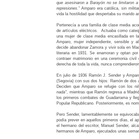
que asesinaron a Barayón no se limitaron 
represiones
.” Amparo era católica, sin milit
vida la hostilidad que despertaba su marido a
P
ertenecía a una familia de clase media acom
de artículos eléctricos. Actuaba como
cateq
una mujer de clase media encasillada en la
Amparo, mujer
independiente, sensible y a
decide
abandonar Zamora y vivir sola en Madr
literaria en 1931. Se enamoran y optan por
contraer matrimonio en una ceremonia civil 
derecha de toda la vida, nunca comprendieron
En julio de 1936
Ramón J. Sender y Amparo
(Segovia) con sus dos hijos: Ramón de dos añ
Deciden que Amparo se refugie con los ni
nada",
mientras que Ramón regresa a Madrid p
los
primeros combates de Guadarrama y lleg
Popular Republicano.
Posteriormente, es nom
Pero Sender, lamentablemente se equivocab
podía prever en aquellos primeros días, el a
el hermano del escritor, Manuel Sender, al
hermanos de Amparo, ejecutados unas semana