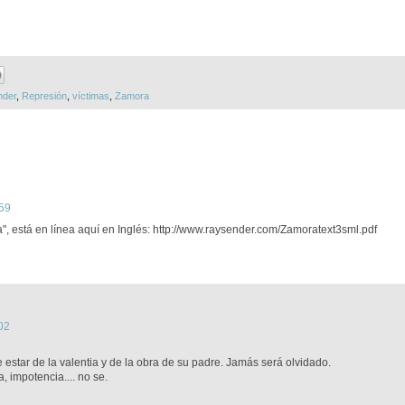
nder
,
Represión
,
víctimas
,
Zamora
:59
, está en línea aquí en Inglés: http://www.raysender.com/Zamoratext3sml.pdf
02
estar de la valentia y de la obra de su padre. Jamás será olvidado.
 impotencia.... no se.