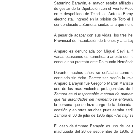
Saturnino Barayón, el mayor, estaba afiliado
de gestor de la Diputación con el Frente Popu
en el despoblado de Tejadillo. Antonio Bara
electricista. Ingresó en la prisión de Toro 
ser conducido a Zamora, ciudad a la que nunc
A pesar de acabar con sus vidas, los tres h
Provincial de Incautación de Bienes y a la Le
Amparo es denunciada por Miguel Sevilla, 
varias ocasiones es sometida a arresto domic
conducir su protesta ante
Raimundo Hernández
Durante muchos años se señalaba
como ej
cortejado sin éxito. Parece ser, según la in
Amparo Barayón fue
Gregorio Martín Marisca
uno de los más violentos protagonistas de 
Zamora es el responsable material de numeros
que las autoridades del momento se enterara
la persona que se hizo cargo de la detenida 
ocasión y en otras muchas pues estaba sedie
Zamora el 30 de julio de 1936 dijo:
«No hay sa
El caso de Amparo Barayón es uno de los m
madrugada del 20 de septiembre de 1936, dí