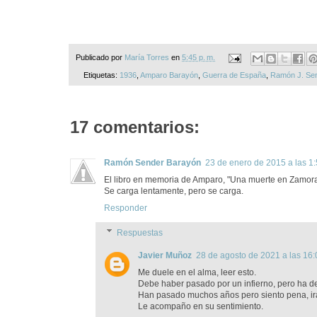
Publicado por
María Torres
en
5:45 p. m.
Etiquetas:
1936
,
Amparo Barayón
,
Guerra de España
,
Ramón J. Se
17 comentarios:
Ramón Sender Barayón
23 de enero de 2015 a las 1
El libro en memoria de Amparo, "Una muerte en Zamora"
Se carga lentamente, pero se carga.
Responder
Respuestas
Javier Muñoz
28 de agosto de 2021 a las 16:
Me duele en el alma, leer esto.
Debe haber pasado por un infierno, pero ha de 
Han pasado muchos años pero siento pena, ira,
Le acompaño en su sentimiento.