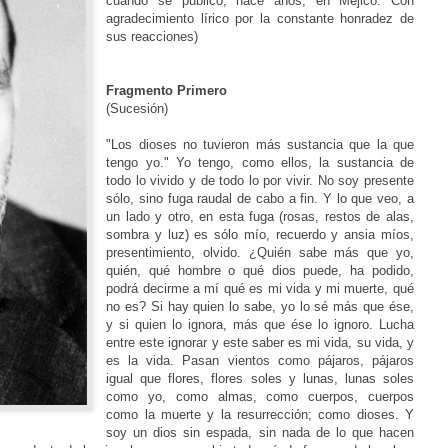
cuando se publicó, hace años, en Méjico. Con
agradecimiento lírico por la constante honradez de
sus reacciones)
Fragmento Primero
(Sucesión)
"Los dioses no tuvieron más sustancia que la que
tengo yo." Yo tengo, como ellos, la sustancia de
todo lo vivido y de todo lo por vivir. No soy presente
sólo, sino fuga raudal de cabo a fin. Y lo que veo, a
un lado y otro, en esta fuga (rosas, restos de alas,
sombra y luz) es sólo mío, recuerdo y ansia míos,
presentimiento, olvido. ¿Quién sabe más que yo,
quién, qué hombre o qué dios puede, ha podido,
podrá decirme a mí qué es mi vida y mi muerte, qué
no es? Si hay quien lo sabe, yo lo sé más que ése,
y si quien lo ignora, más que ése lo ignoro. Lucha
entre este ignorar y este saber es mi vida, su vida, y
es la vida. Pasan vientos como pájaros, pájaros
igual que flores, flores soles y lunas, lunas soles
como yo, como almas, como cuerpos, cuerpos
como la muerte y la resurrección; como dioses. Y
soy un dios sin espada, sin nada de lo que hacen