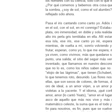
los hombres con su ciencia; sólo con lo que es
¿Por qué comemos y bebemos otra cosa que l
la sombra, ¿soy de sol, como el sol alumbro?, 
reflejado sólo ahora.
Pasa el iris cantando como canto yo. Adiós iris, volveremos a vernos, que el amor de todo, cómo se me ha hecho en el sol, con el sol, en mí conmigo? Estaba el mar tranquilo, en paz el cielo, luz divina y terrena los fundía en clara, plata, oro inmensidad, en doble y sola realidad; una isla flotaba entre los dos, en los dos y en ninguno, y una gota de alto iris perla gris temblaba en ella. Allí estará temblándome el envío de lo que no me llega nunca de otra parte. A esa isla, ese iris, ese canto yo iré, esperanza májica, esta noche. ¡Qué inquietud en las plantas al sol puro, mientras, de vuelta a mí, sonrío volviendo ya al jardín abandonado! ¿Esperan más que verdear, que florear y que frutar; esperan, como yo, lo que me espera; más que ocupar el sitio que ahora ocupan en la luz, más que vivir como ya viven, como vivimos; más que quedarse sin luz, más que dormirse y despertar? Enmedio hay, tiene que haber un punto, una salida; el sitio del seguir más verdadero, con nombre no inventado, diferente de eso que es diferente e inventado, que llamamos en nuestro desconsuelo, Edén, Oasis, Paraíso, Cielo, pero que no lo es, y que sabemos que no lo es, como los niños saben que no es lo que no es que anda con ellos. Contar, cantar, llorar, vivir acaso; "elojio de las lágrimas", que tienen (Schubert, perdido entre criados por un dueño) en su iris roto lo que no tenemos, lo que tenemos roto, desunido. Las flores nos rodean de voluptuosidad, olor, color y forma sensual; nos rodeamos de ellas, que son sexos de colores, de formas, de olores diferentes; enviamos un sexo en una flor, delicado presente de oro de ideal, a un amor virjen, a un amor probado; sexo rojo a un glorioso; sexos blancos a una novicia; sexos violetas a la yacente. Y el idioma, ¡qué confusión!, qué cosas nos decimos sin saber lo que nos decimos. Amor, amor, amor (lo cantó Yeats), "amor en el lugar del escremento". ¿Asco de nuestro ser, nuestro principio y nuestro fin; asco de aquello que más nos vive y más nos muere? ¿Qué es, entonces, la suma que no resta; dónde está, matemático celeste, la suma que es el todo y que no acaba? Hermoso es no tener lo que se tiene, nada de lo que es fin para nosotros, es fin, pues que se vuelve contra nosotros, y el verdadero fin nunca se nos vuelve. Aquel chopo de luz me lo decía, en Madrid, contra el aire turquesa del otoño: "Termínate en ti mismo como yo". Todo lo que volaba alrededor, ¡qué raudo era!, y él qué insigne en lo suyo, verde y oro, sin mejor en el oro verde. Alas, cantos, luz, palmas, olas, frutas me rodean, me envuelven en su ritmo, en su gracia, en su fuerza delicada; y yo me olvido de mí entre ello, y bailo y canto y río y lloro por los otros, embriagado. ¿Esto es vivir? ¿Hay otra cosa más que este vivir de cambio y gloria? Yo oigo siempre esa música que suena en el fondo de todo, más allá; es la que me llama desde el mar, en la calle, en el sueño. A su aguda y serena desnudez, siempre estraña y sencilla, el ruiseñor es sólo un calumniado prólogo. ¡Qué letra, universal, luego, la suya! El músico mayor la ahuyenta. ¡Pobre del hombre si la mujer oliera, supiera siempre a rosa! ¿Qué dulce mujer normal, qué tierna, qué suave (Villon), qué forma de las formas, qué esencia, qué sustancia de las sustancias, las esencias; qué lumbre de las lumbres; la mujer, madre, hermana, amante! Luego, de pronto, esta dureza de ir más allá de la mujer, de la mujer que es nuestro todo, donde debiera terminar nuestro horizonte. Las copas de veneno, ¡qué tentadoras son!, y son de flores, yerbas y hojas. Estamos rodeados de veneno que nos arrulla como el viento, arpas de luna y sol en ramas tiernas, colgaduras ondeantes, venenosas, y pájaros en ellas, como estrellas de cuchillo; veneno todo, y el veneno nos deja a veces no matar. Eso es dulzura, dejación de un mandato, y eso es pausa y escape. Entramos por los robles melenudos; rumoreaban su vejez cascada, oscuros,