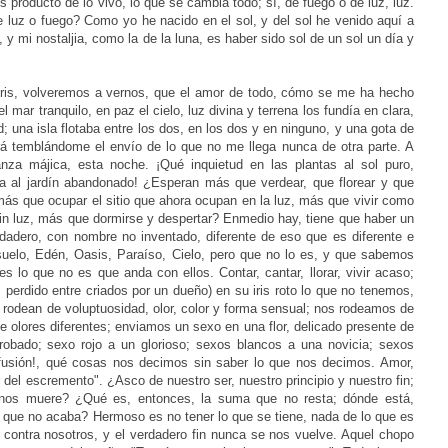
 producto de lo vivo, lo que se cambia todo; sí, de fuego o de luz, luz.
uz o fuego? Como yo he nacido en el sol, y del sol he venido aquí a
y mi nostaljia, como la de la luna, es haber sido sol de un sol un día y
 rotos, huecos, monstruosos, con colgados de telarañas fúnebres; el viento les mecía las melenas, en medrosos, estraños ondeajes, y entre ellos, por la sombra baja, honda, venía el rico olor del azahar de las tierras naranjas, grito ardiente con gritillos blancos de muchachas y niños. ¡Un árbol paternal, de vez en cuando, junto a una casa, sola en un desierto (seco y lleno de cuervos; aquel tronco hueco, gris, lacio, a la salida del verdor profuso, con aquel cuervo muerto, suspendido por una pluma de una astilla, y los cuervos aún vivos posados ante él, sin atreverse a picotearlo, serios)! Y un árbol sobre un río. ¡Qué honda vida la de estos árboles; qué personalidad, qué inmanencia, qué calma, qué llenura de corazón total queriendo darse (aquel camino que partía en dos aquel pintar que se anhelaba)! Y por la noche, ¡qué rumor de primavera interna en sueño negro! ¡Qué amigo un árbol, aquel pino, verde, grande, pino redondo, verde, junto a la casa de mi Fuentepiña! Pino de la corona, ¿dónde estás?, ¿estás más lejos que si yo estuviera lejos? ¡Y qué canto me arrulla tu copa milenaria, que cobijaba pueblos y alumbraba de su forma rotunda y vijilante al marinero! La música mejor es la que suena y calla, que aparece y desaparece, la que concuerda, en un "de pronto", con nuestro oir más distraído. Lo que fue esta mañana ya no es, ni ha sido más distraído. Lo que fue esta mañana ya no es, ni ha sido más que en mí; gloria suprema, escena fiel, que yo, que la creaba, creía de otros más que de mí mismo. Los otros no lo vieron; mi nostaljia, que era de estar con ellos, era de estar conmigo, en quien estaba. La gloria es como es, nadie la mueva, no hay nada que quitar ni que poner, y el dios actual está muy lejos, distraído también con tanta menudencia grande que le piden. Si acaso, en sus momentos de jardín, cuando acoje al niño libre, lo único grande que ha creado, se encuentra pleno en un sí pleno. Qué bellas estas flores secas sobre la yerba fría del jardín que ahora es nuestro. ¿Un libro, libro? Bueno es dejar un libro grande a medio leer, sobre algún banco, lo grande que termina; y hay que darle una lección al que lo quiere terminar, al que pretende que lo terminemos. Grande es lo breve, y si queremos ser y parecer más grandes, unamos sólo con amor, no cantidad. El mar no es más que gotas unidas, ni el amor que murmullos unidos, ni tú, cosmos, que cosmillos unidos. Lo más bello es el átomo último el solo indivisible, y que por serlo no es, ya más, pequeño. Unidad de unidades es lo uno; ¡y qué viento más plácido levantan esas nubes menudas al cenit; qué dulce luz es esa suma roja única! Suma es la vida suma, y dulce. Dulce como esta luz era el amor; ¡qué plácido este amor también! Sueño, ¿he dormido? Hora celeste y verde toda; y solos. Hora en que las paredes y las puertas se desvanecen como agua, aire, y el alma sale y entra en todo, de y por todo, con una comunicación de luz y sombra. Todo se ve a la luz de dentro, todo es dentro, y las estrellas no son más que chispas de nosotros que nos amamos, perlas bellas de nuestro roce fácil y tranquilo. ¡Qué luz tan buena para nuestra vida y nuestra eternidad! El riachuelo iba hablando bajo por aquel barranco, entre las tumbas, casas de las laderas verdes; valle dormido, valle adormilado. Todo estaba en su verde, en su flor; los mismos muertos en verde y flor de muerte; la piedra misma estaba en verde y flor de piedra. Allí se entraba y se salía como en el lento anochecer, del lento amanecer. Todo lo rodeaban piedra, cielo, río; y cerca el mar, más muerte que la tierra, el mar lleno de muertos de la tierra, sin casa, separados, engullidos por una variada dispersión. Para acordarme de por qué he nacido, vuelvo a ti, mar. "El mar que fue mi cuna, mi gloria y mi sustento; el mar eterno y solo que me llevó al amor"; y del amor es este mar que ahora viene a mis manos, ya más duras, como un cordero blanco a beber la dulzura del amor. Amor el de Eloísa; ¡qué ternura, qué sencillez, qué realidad perfecta! Todo claro y nombrado con su nombre en llena castidad. Y ella, enmedio de todo, intacta de lo bajo entre lo pleno. Si tu mujer, Pedro Abelardo, pudo ser así, el ideal existe, no hay que falsearlo. Tu ideal existió; ¿por qué lo falseaste, necio Pedro Abelardo? Hombres, mujeres, hombres, hay que encontrar el ideal, y dí, qué eres tú ahora y dónde estás? ¿Por qué, Pedro Abelardo vano, la mandaste al convento y tú te fuiste con los monjes plebeyos, si ella era, el centro de tu vida, su vida, de la vida, y hubiera sido igual contigo ya capado, que antes, si era el ideal? No lo supiste, yo soy quien lo vió, desobediencia de la dulce obediente plena gracia. Amante, madre, hermana, niña tú, Eloísa; qué bien te conocías y te hablabas, qué tiernamente te nombrabas a él; ¡y qué azucena fatal que te dio tu tierra. No estaba seco el árbol del invierno, como se dice, y yo creí en mi juventud; como yo, tiene el verde, el oro, el grana en la raíz y dentro, mi dentro, mi adentro, tanto que llena de color doble infinito. Tronco de invierno soy, que en la muerte va a dar de sí la copa doble llena que ven sólo como es los deseados. Vi un tocón, a la orilla del mar neutro; arrancado del suelo, era como un muerto animal; la muerte daba a su quietud seguridad de haber estado vivo; sus arterias cortadas con el hacha, echaban sangre todavía. Una miseria, un rencor de haber sido arrancado de la tierra, salía de su entraña endurecida y se espandía con el agua y por la arena, hasta el cielo infinito, azul. La muerte, y sobre todo, el crimen, da igualdad a lo vivo, lo más y menos vivo, y lo menos perece siempre, con la muerte, más. No, no era todo menos, como dije un día, "todo es menos"; todo era más, y por haberlo sido, es más morir para ser más, del todo más. ¿Qué ley de vida juzga con su farsa a la muerte sin ley y la aprisiona en la impotencia? ¡Sí, todo, todo ha sido más y todo será más! No es el presente sino un punto de apoyo o de comparación, más breve cada vez; y lo que deja y lo que coje, más, más grande. No, ese perro que ladra al sol caído, no ladra en el Montu