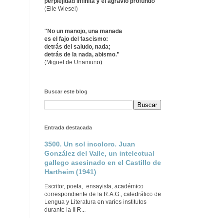
perplejidad infinita y el agravio profundo"
(Elie Wiesel)
"No un manojo, una manada
es el fajo del fascismo:
detrás del saludo, nada;
detrás de la nada, abismo."
(Miguel de Unamuno)
Buscar este blog
Entrada destacada
3500. Un sol incoloro. Juan
González del Valle, un intelectual
gallego asesinado en el Castillo de
Hartheim (1941)
Escritor, poeta, ensayista, académico
correspondiente de la R.A.G., catedrático de
Lengua y Literatura en varios institutos
durante la II R...