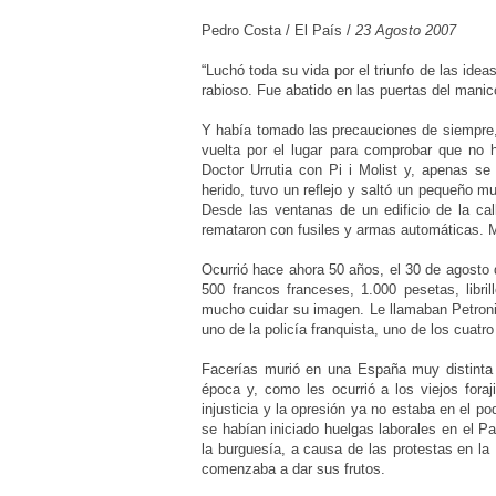
Pedro Costa / El País /
23 Agosto 2007
“Luchó toda su vida por el triunfo de las ide
rabioso. Fue abatido en las puertas del mani
Y había tomado las precauciones de siempre, 
vuelta por el lugar para comprobar que no 
Doctor Urrutia con Pi i Molist y, apenas se
herido, tuvo un reflejo y saltó un pequeño m
Desde las ventanas de un edificio de la cal
remataron con fusiles y armas automáticas. 
Ocurrió hace ahora 50 años, el 30 de agosto 
500 francos franceses, 1.000 pesetas, libri
mucho cuidar su imagen. Le llamaban Petroni
uno de la policía franquista, uno de los cuatr
Facerías murió en una España muy distinta
época y, como les ocurrió a los viejos fora
injusticia y la opresión ya no estaba en el p
se habían iniciado huelgas laborales en el P
la burguesía, a causa de las protestas en la 
comenzaba a dar sus frutos.