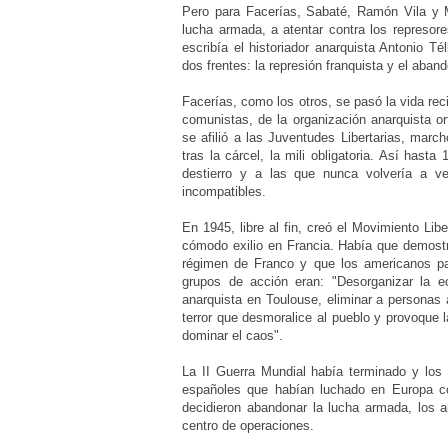
Pero para Facerías, Sabaté, Ramón Vila y M
lucha armada, a atentar contra los represore
escribía el historiador anarquista Antonio T
dos frentes: la represión franquista y el aba
Facerías, como los otros, se pasó la vida rec
comunistas, de la organización anarquista ort
se afilió a las Juventudes Libertarias, marc
tras la cárcel, la mili obligatoria. Así has
destierro y a las que nunca volvería a ve
incompatibles.
En 1945, libre al fin, creó el Movimiento Libe
cómodo exilio en Francia. Había que demostr
régimen de Franco y que los americanos pac
grupos de acción eran: "Desorganizar la e
anarquista en Toulouse, eliminar a personas 
terror que desmoralice al pueblo y provoque l
dominar el caos".
La II Guerra Mundial había terminado y los 
españoles que habían luchado en Europa co
decidieron abandonar la lucha armada, los an
centro de operaciones.