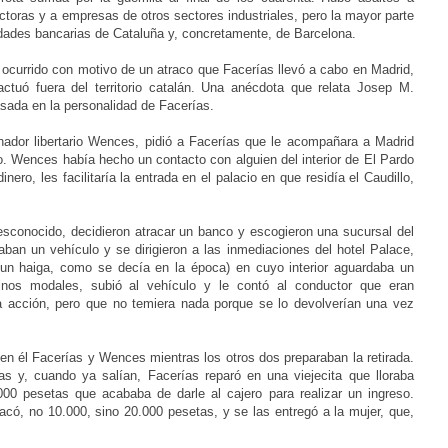
uctoras y a empresas de otros sectores industriales, pero la mayor parte
idades bancarias de Cataluña y, concretamente, de Barcelona.
ocurrido con motivo de un atraco que Facerías llevó a cabo en Madrid,
ctuó fuera del territorio catalán. Una anécdota que relata Josep M.
asada en la personalidad de Facerías.
ador libertario Wences, pidió a Facerías que le acompañara a Madrid
o. Wences había hecho un contacto con alguien del interior de El Pardo
ro, les facilitaría la entrada en el palacio en que residía el Caudillo,
esconocido, decidieron atracar un banco y escogieron una sucursal del
ban un vehículo y se dirigieron a las inmediaciones del hotel Palace,
un haiga, como se decía en la época) en cuyo interior aguardaba un
inos modales, subió al vehículo y le contó al conductor que eran
a acción, pero que no temiera nada porque se lo devolverían una vez
n en él Facerías y Wences mientras los otros dos preparaban la retirada.
 y, cuando ya salían, Facerías reparó en una viejecita que lloraba
00 pesetas que acababa de darle al cajero para realizar un ingreso.
có, no 10.000, sino 20.000 pesetas, y se las entregó a la mujer, que,