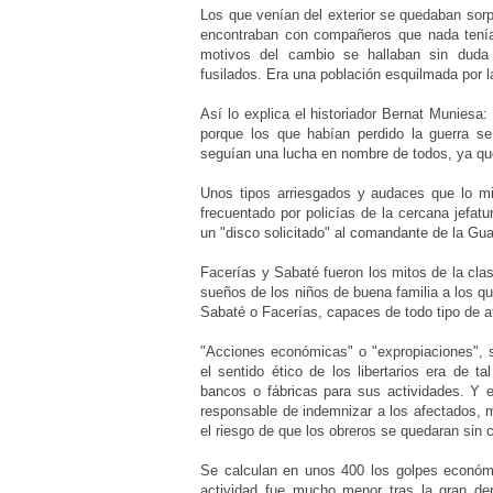
Los que venían del exterior se quedaban so
encontraban con compañeros que nada tenía
motivos del cambio se hallaban sin duda t
fusilados. Era una población esquilmada por l
Así lo explica el historiador Bernat Muniesa
porque los que habían perdido la guerra s
seguían una lucha en nombre de todos, ya que
Unos tipos arriesgados y audaces que lo m
frecuentado por policías de la cercana jefa
un "disco solicitado" al comandante de la Gua
Facerías y Sabaté fueron los mitos de la cla
sueños de los niños de buena familia a los 
Sabaté o Facerías, capaces de todo tipo de a
"Acciones económicas" o "expropiaciones", se
el sentido ético de los libertarios era de 
bancos o fábricas para sus actividades. Y e
responsable de indemnizar a los afectados, mi
el riesgo de que los obreros se quedaran sin
Se calculan en unos 400 los golpes económi
actividad fue mucho menor tras la gran derr