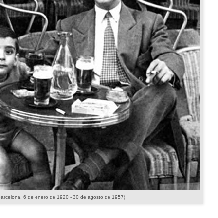
Barcelona
,
6 de enero
de
1920 -
30 de agosto
de
1957
)