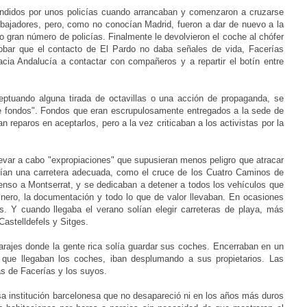
rendidos por unos policías cuando arrancaban y comenzaron a cruzarse
mbajadores, pero, como no conocían Madrid, fueron a dar de nuevo a la
 gran número de policías. Finalmente le devolvieron el coche al chófer
obar que el contacto de El Pardo no daba señales de vida, Facerías
acia Andalucía a contactar con compañeros y a repartir el botín entre
eptuando alguna tirada de octavillas o una acción de propaganda, se
e fondos". Fondos que eran escrupulosamente entregados a la sede de
 reparos en aceptarlos, pero a la vez criticaban a los activistas por la
llevar a cabo "expropiaciones" que supusieran menos peligro que atracar
gían una carretera adecuada, como el cruce de los Cuatro Caminos de
enso a Montserrat, y se dedicaban a detener a todos los vehículos que
dinero, la documentación y todo lo que de valor llevaban. En ocasiones
es. Y cuando llegaba el verano solían elegir carreteras de playa, más
Castelldefels y Sitges.
arajes donde la gente rica solía guardar sus coches. Encerraban en un
a que llegaban los coches, iban desplumando a sus propietarios. Las
as de Facerías y los suyos.
sa institución barcelonesa que no desapareció ni en los años más duros