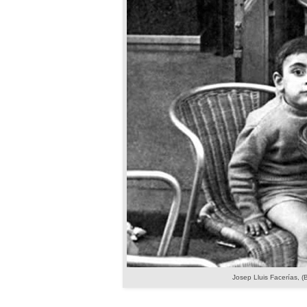
Josep Lluis Facerías
, (