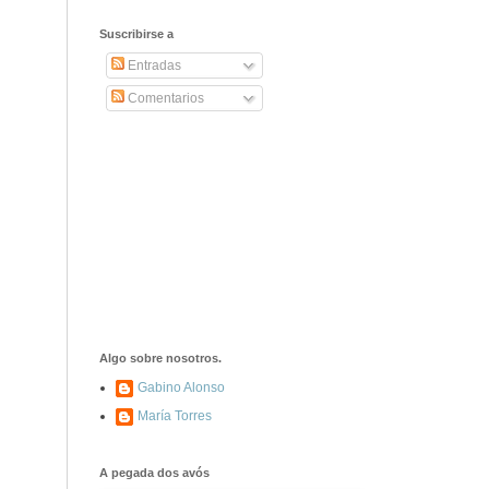
2406. Carta de
Dionisia Manzanero
Suscribirse a
Salas a sus padres
y hermanos
Entradas
Comentarios
1337. La noche de
los ochenta
asesinados
1040. Aniversario
del fusilamiento de
las 13 Rosas y sus
43 compañeros de
las JSU
74. Durruti, el
hombre sin miedo
Algo sobre nosotros.
Gabino Alonso
María Torres
453. Franco,
Franco, que tiene
el culo blanco ...
A pegada dos avós