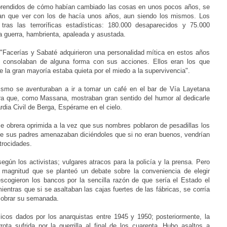
rprendidos de cómo habían cambiado las cosas en unos pocos años, se
n que ver con los de hacía unos años, aun siendo los mismos. Los
ras las terroríficas estadísticas: 180.000 desaparecidos y 75.000
a guerra, hambrienta, apaleada y asustada.
: "Facerías y Sabaté adquirieron una personalidad mítica en estos años
e consolaban de alguna forma con sus acciones. Ellos eran los que
 la gran mayoría estaba quieta por el miedo a la supervivencia".
ismo se aventuraban a ir a tomar un café en el bar de Vía Layetana
tura que, como Massana, mostraban gran sentido del humor al dedicarle
rdia Civil de Berga, Espérame en el cielo.
se obrera oprimida a la vez que sus nombres poblaron de pesadillas los
que sus padres amenazaban diciéndoles que si no eran buenos, vendrían
trocidades.
gún los activistas; vulgares atracos para la policía y la prensa. Pero
tal magnitud que se planteó un debate sobre la conveniencia de elegir
scogieron los bancos por la sencilla razón de que sería el Estado el
entras que si se asaltaban las cajas fuertes de las fábricas, se corría
 cobrar su semanada.
cos dados por los anarquistas entre 1945 y 1950; posteriormente, la
ota sufrida por la guerrilla al final de los cuarenta. Hubo asaltos a