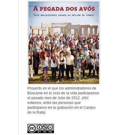
577. Nos fusilaron
al anochecer, nos
fusilaron mal
307. Vuestros
nombres no se han
borrado en la
Historia
Proyecto en el que los administradores de
Búscame en el ciclo de la vida participamos
el pasado mes de Julio de 2012. (Ahí
estamos, entre las personas que
participaron en la grabación en el Campo
de la Rata)