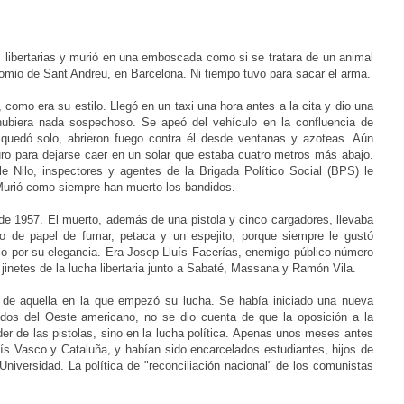
as libertarias y murió en una emboscada como si se tratara de un animal
comio de Sant Andreu, en Barcelona. Ni tiempo tuvo para sacar el arma.
como era su estilo. Llegó en un taxi una hora antes a la cita y dio una
hubiera nada sospechoso. Se apeó del vehículo en la confluencia de
 quedó solo, abrieron fuego contra él desde ventanas y azoteas. Aún
uro para dejarse caer en un solar que estaba cuatro metros más abajo.
le Nilo, inspectores y agentes de la Brigada Político Social (BPS) le
Murió como siempre han muerto los bandidos.
de 1957. El muerto, además de una pistola y cinco cargadores, llevaba
llo de papel de fumar, petaca y un espejito, porque siempre le gustó
o por su elegancia. Era Josep Lluís Facerías, enemigo público número
o jinetes de la lucha libertaria junto a Sabaté, Massana y Ramón Vila.
 de aquella en la que empezó su lucha. Se había iniciado una nueva
jidos del Oeste americano, no se dio cuenta de que la oposición a la
oder de las pistolas, sino en la lucha política. Apenas unos meses antes
aís Vasco y Cataluña, y habían sido encarcelados estudiantes, hijos de
Universidad. La política de "reconciliación nacional" de los comunistas