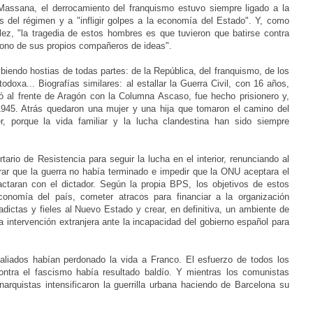
assana, el derrocamiento del franquismo estuvo siempre ligado a la
s del régimen y a "infligir golpes a la economía del Estado". Y, como
éllez, "la tragedia de estos hombres es que tuvieron que batirse contra
ndono de sus propios compañeros de ideas".
ibiendo hostias de todas partes: de la República, del franquismo, de los
odoxa... Biografías similares: al estallar la Guerra Civil, con 16 años,
hó al frente de Aragón con la Columna Ascaso, fue hecho prisionero y,
ta 1945. Atrás quedaron una mujer y una hija que tomaron el camino del
r, porque la vida familiar y la lucha clandestina han sido siempre
rtario de Resistencia para seguir la lucha en el interior, renunciando al
ar que la guerra no había terminado e impedir que la ONU aceptara el
taran con el dictador. Según la propia BPS, los objetivos de estos
conomía del país, cometer atracos para financiar a la organización
adictas y fieles al Nuevo Estado y crear, en definitiva, un ambiente de
a intervención extranjera ante la incapacidad del gobierno español para
aliados habían perdonado la vida a Franco. El esfuerzo de todos los
ntra el fascismo había resultado baldío. Y mientras los comunistas
arquistas intensificaron la guerrilla urbana haciendo de Barcelona su