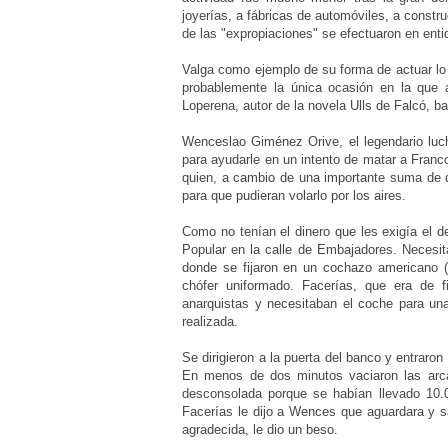
joyerías, a fábricas de automóviles, a constr
de las "expropiaciones" se efectuaron en ent
Valga como ejemplo de su forma de actuar lo 
probablemente la única ocasión en la que a
Loperena, autor de la novela
Ulls de Falcó
, b
Wenceslao Giménez Orive, el legendario luch
para ayudarle en un intento de matar a Franc
quien, a cambio de una importante suma de dine
para que pudieran volarlo por los aires.
Como no tenían el dinero que les exigía el d
Popular en la calle de Embajadores. Necesita
donde se fijaron en un cochazo americano (
chófer uniformado. Facerías, que era de f
anarquistas y necesitaban el coche para un
realizada.
Se dirigieron a la puerta del banco y entraro
En menos de dos minutos vaciaron las arcas
desconsolada porque se habían llevado 10.0
Facerías le dijo a Wences que aguardara y sa
agradecida, le dio un beso.