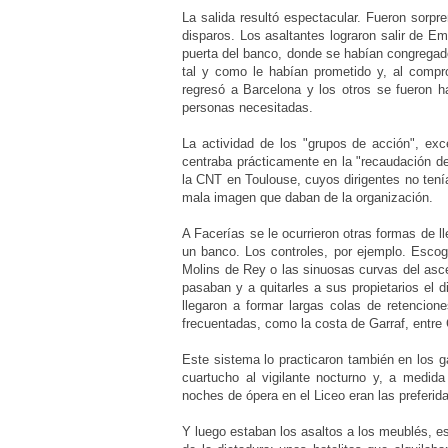
La salida resultó espectacular. Fueron sorp
disparos. Los asaltantes lograron salir de E
puerta del banco, donde se habían congregado
tal y como le habían prometido y, al compr
regresó a Barcelona y los otros se fueron h
personas necesitadas.
La actividad de los "grupos de acción", exc
centraba prácticamente en la "recaudación d
la CNT en Toulouse, cuyos dirigentes no tenían
mala imagen que daban de la organización.
A Facerías se le ocurrieron otras formas de 
un banco. Los controles, por ejemplo. Esco
Molins de Rey o las sinuosas curvas del asc
pasaban y a quitarles a sus propietarios el 
llegaron a formar largas colas de retencion
frecuentadas, como la costa de Garraf, entre 
Este sistema lo practicaron también en los g
cuartucho al vigilante nocturno y, a medid
noches de ópera en el Liceo eran las preferid
Y luego estaban los asaltos a los meublés, e