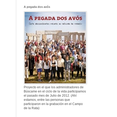
Franco, que tiene
el culo blanco ...
A pegada dos avós
577. Nos fusilaron
al anochecer, nos
fusilaron mal
307. Vuestros
nombres no se han
borrado en la
Historia
Proyecto en el que los administradores de
Búscame en el ciclo de la vida participamos
el pasado mes de Julio de 2012. (Ahí
estamos, entre las personas que
participaron en la grabación en el Campo
de la Rata)