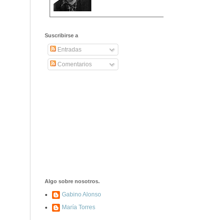
2406. Carta de
Dionisia Manzanero
Suscribirse a
Salas a sus padres
y hermanos
Entradas
Comentarios
1337. La noche de
los ochenta
asesinados
1040. Aniversario
del fusilamiento de
las 13 Rosas y sus
43 compañeros de
las JSU
74. Durruti, el
hombre sin miedo
Algo sobre nosotros.
Gabino Alonso
María Torres
453. Franco,