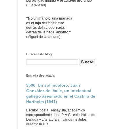
perplejidad infinita y el agravio profundo"
(Elie Wiesel)
"No un manojo, una manada
es el fajo del fascismo:
detrás del saludo, nada;
detrás de la nada, abismo."
(Miguel de Unamuno)
Buscar este blog
Entrada destacada
3500. Un sol incoloro. Juan
González del Valle, un intelectual
gallego asesinado en el Castillo de
Hartheim (1941)
Escritor, poeta, ensayista, académico
correspondiente de la R.A.G., catedrático de
Lengua y Literatura en varios institutos
durante la II R...