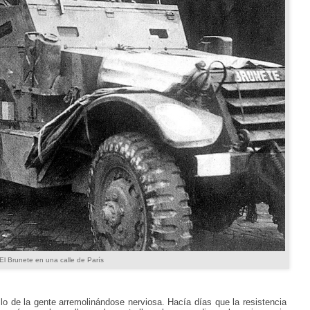
El Brunete en una calle de París
o de la gente arremolinándose nerviosa. Hacía días que la resistencia