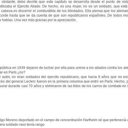
 obstante, debo decirte que este capítulo se desarrolla desde el punto de vis
lizaba el Ejercito Aliado. De hecho, es una mujer, no es un soldado, que está
a cabeza es discernir el combustible de los blindados. Ella piensa que los alema
corde hasta que se da cuenta de que son republicanos españoles. De todos m
e hablas. Una vez más gracias por la apreciación.
epública en 1939 dejaron de luchar por ella para unirse a los aliados contra los a
rar en París ¿no?
 autor, no eran soldados del ejercito republicano, que hacia 6 años que no exis
ncés del general Leclerc fueron en la primera columna que entró en París. Hecho, p
surar durante casi 70 años y eliminaron de las fotos de los carros de combate en l
dalgo Moreno deportado en el campo de concentración Hartheim sé que pertenecía a
era soldado raso tenía rango