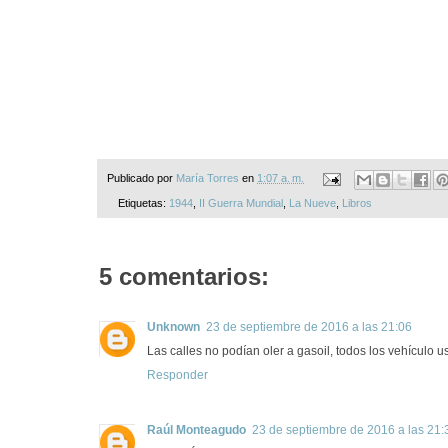
Publicado por
María Torres
en
1:07 a. m.
Etiquetas:
1944
,
II Guerra Mundial
,
La Nueve
,
Libros
5 comentarios:
Unknown
23 de septiembre de 2016 a las 21:06
Las calles no podían oler a gasoil, todos los vehículo
Responder
Raúl Monteagudo
23 de septiembre de 2016 a las 21: