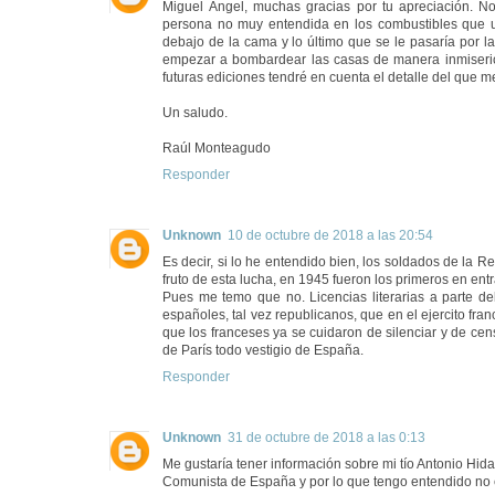
Miguel Ángel, muchas gracias por tu apreciación. No
persona no muy entendida en los combustibles que uti
debajo de la cama y lo último que se le pasaría por l
empezar a bombardear las casas de manera inmiseri
futuras ediciones tendré en cuenta el detalle del que m
Un saludo.
Raúl Monteagudo
Responder
Unknown
10 de octubre de 2018 a las 20:54
Es decir, si lo he entendido bien, los soldados de la R
fruto de esta lucha, en 1945 fueron los primeros en ent
Pues me temo que no. Licencias literarias a parte del
españoles, tal vez republicanos, que en el ejercito fra
que los franceses ya se cuidaron de silenciar y de cen
de París todo vestigio de España.
Responder
Unknown
31 de octubre de 2018 a las 0:13
Me gustaría tener información sobre mi tío Antonio Hi
Comunista de España y por lo que tengo entendido no 