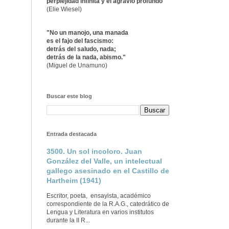
perplejidad infinita y el agravio profundo"
(Elie Wiesel)
"No un manojo, una manada
es el fajo del fascismo:
detrás del saludo, nada;
detrás de la nada, abismo."
(Miguel de Unamuno)
Buscar este blog
Entrada destacada
3500. Un sol incoloro. Juan
González del Valle, un intelectual
gallego asesinado en el Castillo de
Hartheim (1941)
Escritor, poeta, ensayista, académico
correspondiente de la R.A.G., catedrático de
Lengua y Literatura en varios institutos
durante la II R...