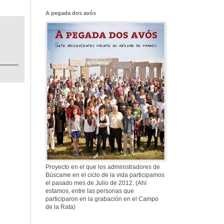
Franco, que tiene
el culo blanco ...
A pegada dos avós
577. Nos fusilaron
al anochecer, nos
fusilaron mal
307. Vuestros
nombres no se han
borrado en la
Historia
Proyecto en el que los administradores de
Búscame en el ciclo de la vida participamos
el pasado mes de Julio de 2012. (Ahí
estamos, entre las personas que
participaron en la grabación en el Campo
de la Rata)