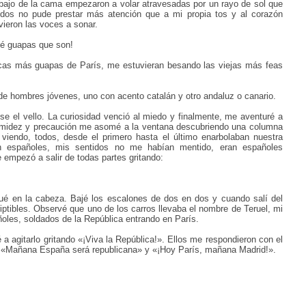
ebajo de la cama empezaron a volar atravesadas por un rayo de sol que
ndos no pude prestar más atención que a mi propia tos y al corazón
ieron las voces a sonar.
é guapas que son!
cas más guapas de París, me estuvieran besando las viejas más feas
e hombres jóvenes, uno con acento catalán y otro andaluz o canario.
ose el vello. La curiosidad venció al miedo y finalmente, me aventuré a
timidez y precaución me asomé a la ventana descubriendo una columna
 viendo, todos, desde el primero hasta el último
enarbolaban nuestra
an españoles, mis sentidos no me habían mentido, eran españoles
e empezó a salir de todas partes gritando:
é en la cabeza. Bajé los escalones de dos en dos y cuando salí del
riptibles. Observé que uno de los carros llevaba el nombre de Teruel, mi
ñoles, soldados de la República entrando en París.
a agitarlo gritando «¡Viva la República!». Ellos me respondieron con el
!», «Mañana España será republicana» y «¡Hoy París, mañana Madrid!».