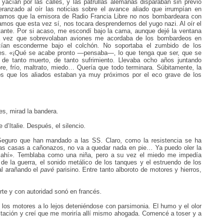
yacían por las calles, y las patrullas alemanas disparaban sin previo
ranzado al oír las noticias sobre el avance aliado que irrumpían en
bamos que la emisora de Radio Francia Libre no nos bombardeara con
mos que esta vez sí, nos tocara desprendernos del yugo nazi. Al oír el
ctante. Por si acaso, me escondí bajo la cama, aunque dejé la ventana
da vez que sobrevolaban aviones me acordaba de los bombardeos en
an esconderme bajo el colchón. No soportaba el zumbido de los
ses. «¡Qué se acabe pronto —pensaba—, lo que tenga que ser, que se
, de tanto muerto, de tanto sufrimiento. Llevaba ocho años juntando
, frío, maltrato, miedo… Quería que todo terminara. Súbitamente, la
s que los aliados estaban ya muy próximos por el eco grave de los
s, mirad la bandera.
 d’Italie. Después, el silencio.
 Seguro que han mandado a las SS. Claro, como la resistencia se ha
las casas a cañonazos, no va a quedar nada en pie… Ya puedo oler la
 ahí». Temblaba como una niña, pero a su vez el miedo me impedía
de la guerra, el sonido metálico de los tanques y el estruendo de los
al arañando el
pavé
parisino. Entre tanto alboroto de motores y hierros,
rte y con autoridad
sonó en francés.
n los motores a lo lejos deteniéndose con parsimonia. El humo y el olor
itación y creí que me moriría allí mismo ahogada. Comencé a toser y a