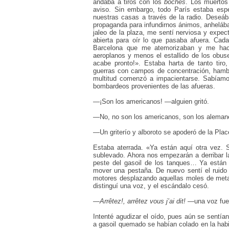
andaba a tiros con los
boches
. Los muertos 
aviso. Sin embargo, todo París estaba espe
nuestras casas a través de la radio. Deseá
propaganda para infundirnos ánimos, anhelába
jaleo de la plaza, me sentí nerviosa y expe
abierta para oír lo que pasaba afuera. Ca
Barcelona que me atemorizaban y me hací
aeroplanos y menos el estallido de los obu
acabe pronto!». Estaba harta de tanto tiro
guerras con campos de concentración, hambre
multitud comenzó a impacientarse. Sabíamo
bombardeos provenientes de las afueras.
—¡Son los americanos! —alguien gritó.
—No, no son los americanos, son los alemane
—Un griterío y alboroto se apoderó de la Place
Estaba aterrada. «Ya están aquí otra vez.
sublevado. Ahora nos empezarán a derribar 
peste del gasoil de los tanques… Ya están
mover una pestaña. De nuevo sentí el ruido 
motores desplazando aquellas moles de met
distinguí una voz, y el escándalo cesó.
—
Arrêtez!, arrêtez vous j’ai dit!
—una voz fue
Intenté agudizar el oído, pues aún se sentía
a gasoil quemado se habían colado en la hab