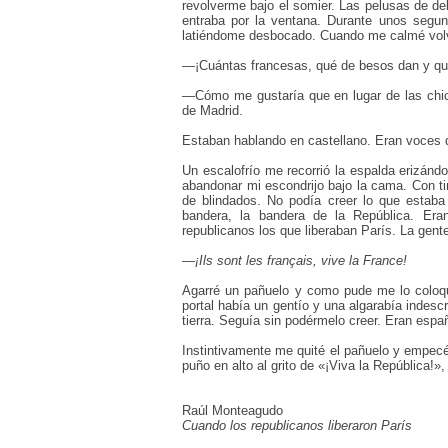
revolverme bajo el somier. Las pelusas de d
entraba por la ventana. Durante unos segu
latiéndome desbocado. Cuando me calmé volv
—¡Cuántas francesas, qué de besos dan y qu
—Cómo me gustaría que en lugar de las chi
de Madrid.
Estaban hablando en castellano. Eran voces d
Un escalofrío me recorrió la espalda erizánd
abandonar mi escondrijo bajo la cama. Con 
de blindados. No podía creer lo que estaba
bandera, la bandera de la República. Er
republicanos los que liberaban París. La gent
—
¡Ils sont les français, vive la France!
Agarré un pañuelo y como pude me lo coloqu
portal había un gentío y una algarabía indesc
tierra. Seguía sin podérmelo creer. Eran espa
Instintivamente me quité el pañuelo y empecé 
puño en alto al grito de «¡Viva la República
Raúl Monteagudo
Cuando los republicanos liberaron París