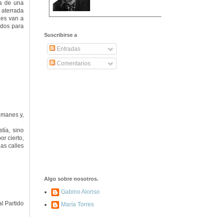
ta de una
 aterrada
nes van a
odos para
2406. Carta de
Dionisia Manzanero
Suscribirse a
Salas a sus padres
y hermanos
Entradas
Comentarios
1337. La noche de
los ochenta
asesinados
lemanes y,
1040. Aniversario
del fusilamiento de
tía, sino
las 13 Rosas y sus
or cierto,
43 compañeros de
as calles
las JSU
74. Durruti, el
hombre sin miedo
Algo sobre nosotros.
Gabino Alonso
l Partido
María Torres
453. Franco,