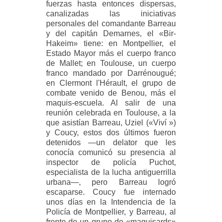
fuerzas hasta entonces dispersas,
canalizadas las iniciativas
personales del comandante Barreau
y del capitán Demarnes, el «Bir-
Hakeim» tiene: en Montpellier, el
Estado Mayor más el cuerpo franco
de Mallet; en Toulouse, un cuerpo
franco mandado por Darrénougué;
en Clermont l'Hérault, el grupo de
combate venido de Benou, más el
maquis-escuela. Al salir de una
reunión celebrada en Toulouse, a la
que asistían Barreau, Uziel («Viví »)
y Coucy, estos dos últimos fueron
detenidos —un delator que les
conocía comunicó su presencia al
inspector de policía Puchot,
especialista de la lucha antiguerrilla
urbana—, pero Barreau logró
escaparse. Coucy fue internado
unos días en la Intendencia de la
Policía de Montpellier, y Barreau, al
frente de un grupo de «maquisards»