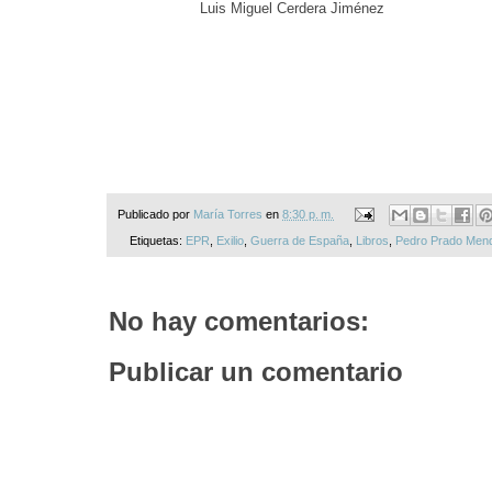
Luis Miguel Cerdera Jiménez
Publicado por
María Torres
en
8:30 p. m.
Etiquetas:
EPR
,
Exilio
,
Guerra de España
,
Libros
,
Pedro Prado Mend
No hay comentarios:
Publicar un comentario