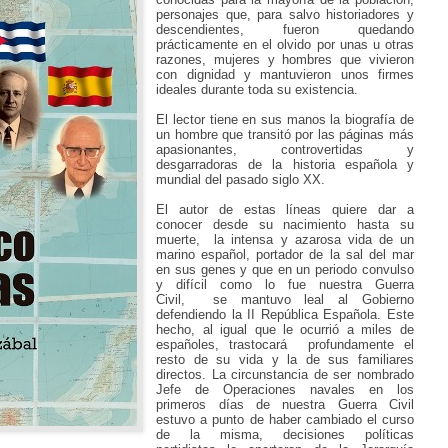
personajes que, para salvo historiadores y
descendientes, fueron
quedando
prácticamente en el olvido por unas u otras
razones, mujeres y hombres que vivieron
con dignidad y mantuvieron unos firmes
ideales durante toda su existencia.
El lector tiene en sus manos la biografía de
un hombre que transitó por las páginas más
apasionantes, controvertidas y
desgarradoras de la historia española y
mundial del pasado siglo XX.
El autor de estas líneas quiere dar a
conocer desde su nacimiento hasta su
muerte,
la intensa y azarosa vida de un
marino español,
portador de la sal del mar
en sus genes
y que en un periodo convulso
y difícil como lo fue nuestra Guerra
Civil,
se mantuvo leal al Gobierno
defendiendo la II República Española.
Este
hecho, al igual que le ocurrió a miles de
españoles,
trastocará
profundamente el
resto de su vida y la de sus familiares
directos. La circunstancia de ser nombrado
Jefe de Operaciones navales en los
primeros días de nuestra Guerra Civil
estuvo
a
punto de haber cambiado el curso
de la misma,
decisiones
políticas