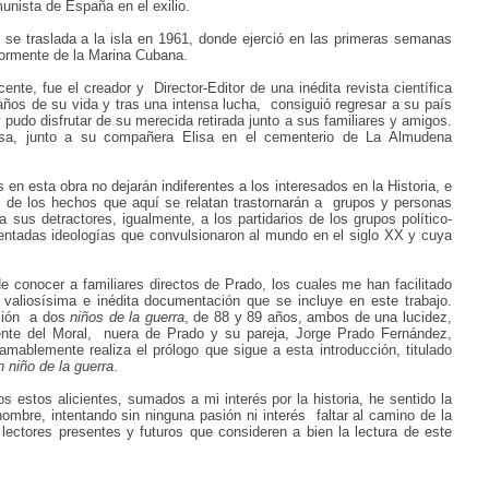
unista de España en el exilio.
, se traslada a la isla en 1961,
donde ejerció en las primeras semanas
iormente de la Marina Cubana.
cente, fue el creador y
Director-Editor de una inédita revista científica
años de su vida y tras una intensa lucha,
consiguió regresar a su país
 pudo disfrutar de su merecida retirada junto a sus familiares y amigos.
nsa,
junto a su compañera Elisa en el cementerio de La Almudena
 en esta obra no dejarán indiferentes a los interesados en la Historia, e
 de los hechos que aquí se relatan trastornarán a
grupos y personas
a sus detractores, igualmente,
a los partidarios de los grupos político-
rentadas ideologías que convulsionaron al mundo en el siglo XX y cuya
de conocer a familiares directos de Prado, los cuales me han facilitado
valiosísima e inédita documentación que se incluye en este trabajo.
ión
a dos
niños de la guerra
, de 88 y 89 años, ambos de una lucidez,
nte del Moral,
nuera de Prado y su pareja, Jorge Prado Fernández,
amablemente realiza el prólogo que sigue a esta introducción,
titulado
 niño de la guerra
.
 estos alicientes, sumados a mi interés por la historia, he sentido la
ombre, intentando sin ninguna pasión ni interés
faltar al camino de la
 lectores presentes y futuros que consideren a bien la lectura de este