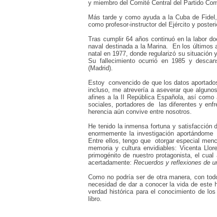
y miembro del Comité Central del Partido Com
Más tarde
y como ayuda a la Cuba
de Fidel
como profesor-instructor
del Ejército
y poster
Tras cumplir 64 años continuó en la labor do
naval destinada a la Marina.
En los últimos 
natal en 1977, donde regularizó su situación y
Su fallecimiento ocurrió en 1985 y desca
(Madrid).
Estoy
convencido
de
que los datos aportados
incluso, me atrevería a aseverar que algunos
afines
a la II República Española, así como 
sociales, portadores de
las diferentes y enf
herencia aún convive entre nosotros.
He tenido la inmensa fortuna
y satisfacción 
enormemente la investigación aportándome
Entre ellos,
tengo que
otorgar especial menc
memoria y cultura envidiables: Vicenta Llore
primogénito de nuestro protagonista, el cual
acertadamente:
Recuerdos y reflexiones de un
Como no podría ser de otra manera, con todos
necesidad de dar a conocer la vida de este h
verdad histórica para el conocimiento de los
libro.