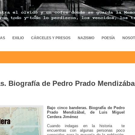
MAS
EXILIO
CÁRCELES Y PRESOS
NAZISMO
POESÍA
NOSO
s. Biografía de Pedro Prado Mendizába
Bajo cinco banderas. Biografía de Pedro
Prado Mendizábal, de
Luis Miguel
Cerdera Jiménez
Cuando indagas en la historia
te
encuentras con algunas personas poco
conocidas para la mayoría de la población,