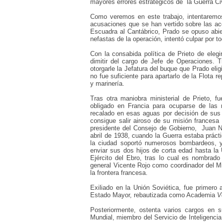
mayores errores estratégicos de
la Guerra Ci
Como veremos en este trabajo,
intentarem
acusaciones que se han vertido sobre las a
Escuadra al Cantábrico,
Prado se opuso abie
nefastas de la operación, intentó culpar por 
Con la consabida política de Prieto de elegi
dimitir del cargo de Jefe de Operaciones. T
otorgarle la Jefatura del buque que Prado eli
no fue suficiente para apartarlo de la Flota r
y marinería.
Tras otra maniobra ministerial de Prieto, f
obligado en Francia para ocuparse de las 
recalado en esas aguas por decisión de sus 
consigue salir airoso de su misión francesa
presidente del Consejo de Gobierno,
Juan N
abril de 1938, cuando
la Guerra estaba práct
la ciudad soportó numerosos bombardeos, y 
enviar sus dos hijos de corta edad hasta la 
Ejército del Ebro, tras lo cual es nombrado
general Vicente Rojo como coordinador del Mi
la frontera francesa.
Exiliado en la Unión Soviética, fue primero 
Estado Mayor, rebautizada como Academia
V
Posteriormente,
ostenta
varios cargos en s
Mundial, miembro del Servicio de Inteligencia 