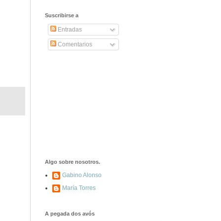
2406. Carta de
Dionisia Manzanero
Suscribirse a
Salas a sus padres
y hermanos
Entradas
Comentarios
1337. La noche de
los ochenta
asesinados
1040. Aniversario
del fusilamiento de
las 13 Rosas y sus
43 compañeros de
las JSU
74. Durruti, el
hombre sin miedo
Algo sobre nosotros.
Gabino Alonso
María Torres
453. Franco,
Franco, que tiene
el culo blanco ...
A pegada dos avós