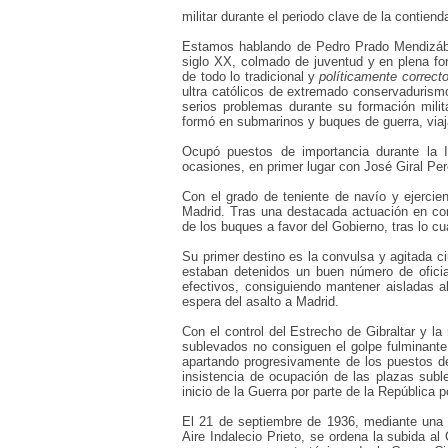
militar durante el periodo clave de la contiend
Estamos hablando de Pedro Prado Mendizába
siglo XX, colmado de juventud y en plena for
de todo lo tradicional y
políticamente
correct
ultra católicos de extremado conservadurism
serios problemas durante su formación milit
formó en submarinos y buques de guerra, viaj
Ocupó puestos de importancia durante la I
ocasiones,
en primer lugar con José Giral Pe
Con el grado de teniente de navío y ejercie
Madrid. Tras una destacada actuación en c
de los buques
a favor del Gobierno, tras lo 
Su primer destino es la convulsa y agitada 
estaban detenidos un buen número de ofici
efectivos,
consiguiendo mantener aisladas a
espera del asalto a Madrid.
Con el control del Estrecho de Gibraltar y l
sublevados no consiguen el golpe fulminante 
apartando progresivamente de los puestos de
insistencia de ocupación de las plazas subl
inicio de la Guerra por parte de la República 
El 21 de septiembre de 1936, mediante una 
Aire
Indalecio Prieto, se ordena la subida a