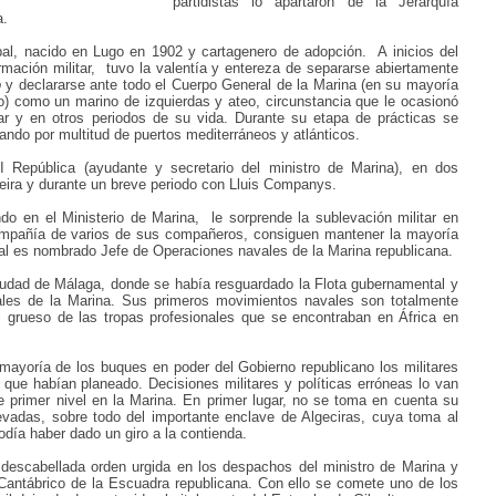
partidistas lo apartaron de la Jerarquía
a.
l, nacido en Lugo en 1902 y cartagenero de adopción.
A inicios del
mación militar,
tuvo la valentía y entereza de separarse abiertamente
o
y declararse ante todo el Cuerpo General de la Marina (en su mayoría
o) como un marino de izquierdas y ateo, circunstancia que le ocasionó
ar y en otros periodos de su vida. Durante su etapa de prácticas
se
ando por multitud de puertos mediterráneos y atlánticos.
I República (ayudante y secretario del ministro de Marina), en dos
reira y durante un breve periodo con Lluis Companys.
ndo en el Ministerio de Marina,
le sorprende la sublevación militar en
ompañía de varios de sus compañeros, consiguen mantener la mayoría
cual es nombrado Jefe de Operaciones navales
de la Marina republicana.
ciudad de Málaga, donde se había resguardado la Flota gubernamental y
ales de la Marina. Sus primeros movimientos navales son totalmente
l grueso de las tropas profesionales que se encontraban en África en
a mayoría de los buques en poder del Gobierno republicano los
militares
que habían planeado. Decisiones militares y políticas erróneas lo van
 primer nivel en la Marina.
En primer lugar, no se toma en cuenta su
evadas, sobre todo del importante enclave de Algeciras, cuya toma al
podía haber dado un giro a la contienda.
descabellada orden urgida en los despachos del ministro de Marina y
l Cantábrico de la Escuadra republicana. Con ello se comete uno de los