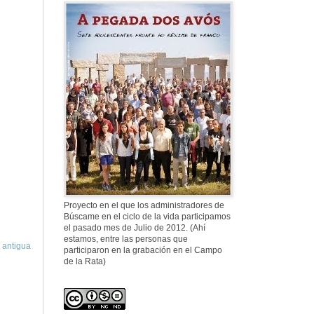
577. Nos fusilaron
al anochecer, nos
fusilaron mal
307. Vuestros
nombres no se han
borrado en la
Historia
Proyecto en el que los administradores de
Búscame en el ciclo de la vida participamos
el pasado mes de Julio de 2012. (Ahí
estamos, entre las personas que
 antigua
participaron en la grabación en el Campo
de la Rata)