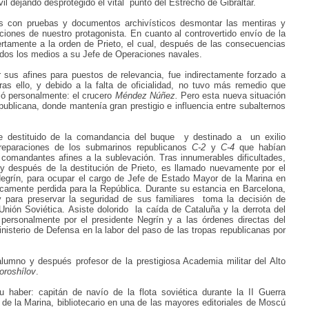
vil dejando desprotegido el vital
punto del Estrecho de Gibraltar.
os con pruebas y documentos archivísticos desmontar
las mentiras y
cciones de
nuestro protagonista. En cuanto al controvertido envío de la
rtamente a la orden de Prieto, el cual,
después de las consecuencias
todos los medios a su Jefe de Operaciones navales.
r sus afines para puestos de relevancia, fue indirectamente forzado a
ras ello, y debido a la falta de oficialidad, no tuvo más remedio que
gió personalmente: el crucero
Méndez Núñez.
Pero esta nueva situación
epublicana, donde mantenía gran prestigio e influencia entre subalternos
ue destituido de la comandancia del buque
y destinado a
un exilio
reparaciones de los submarinos republicanos
C-2
y
C-4
que habían
comandantes afines a la sublevación. Tras innumerables dificultades,
 y después de la destitución de Prieto, es llamado nuevamente por el
egrín, para ocupar el cargo de Jefe de Estado Mayor de la Marina en
icamente perdida para la República. Durante su estancia en Barcelona,
para preservar la seguridad de sus familiares
toma la decisión de
Unión Soviética. Asiste dolorido
la caída de Cataluña y la derrota del
 personalmente por el presidente Negrín y a las órdenes directas del
nisterio de Defensa en la labor del paso de las tropas republicanas por
alumno y después profesor de la prestigiosa Academia militar del Alto
oroshílov
.
u haber: capitán de navío de la flota soviética durante la II Guerra
de la Marina, bibliotecario
en una de las mayores editoriales de Moscú