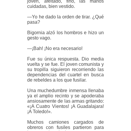
joven, afeitado, fino, las manos
cuidadas, bien vestido.
—Yo he dado la orden de tirar. ¿Qué
pasa?
Bigornia alzó los hombros e hizo un
gesto vago.
—¡Bah! ¡No era necesario!
Fue su única respuesta. Dio media
vuelta y se fue. El joven comunista y
su tropilla siguieron recorriendo las
dependencias del cuartel en busca
de rebeldes a los que fusilar.
Una muchedumbre inmensa llenaba
ya el amplio recinto y se apoderaba
ansiosamente de las armas gritando:
«¡A Cuatro Vientos! ¡A Guadalajara!
¡A Toledo!».
Muchos camiones cargados de
obreros con fusiles partieron para