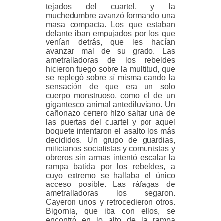
tejados del cuartel, y la
muchedumbre avanzó formando una
masa compacta. Los que estaban
delante iban empujados por los que
venían detrás, que les hacían
avanzar mal de su grado. Las
ametralladoras de los rebeldes
hicieron fuego sobre la multitud, que
se replegó sobre sí misma dando la
sensación de que era un solo
cuerpo monstruoso, como el de un
gigantesco animal antediluviano. Un
cañonazo certero hizo saltar una de
las puertas del cuartel y por aquel
boquete intentaron el asalto los más
decididos. Un grupo de guardias,
milicianos socialistas y comunistas y
obreros sin armas intentó escalar la
rampa batida por los rebeldes, a
cuyo extremo se hallaba el único
acceso posible. Las ráfagas de
ametralladoras los segaron.
Cayeron unos y retrocedieron otros.
Bigornia, que iba con ellos, se
encontró en lo alto de la rampa