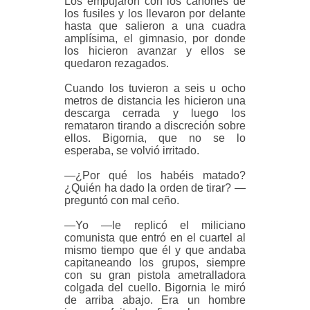
Los empujaron con los cañones de
los fusiles y los llevaron por delante
hasta que salieron a una cuadra
amplísima, el gimnasio, por donde
los hicieron avanzar y ellos se
quedaron rezagados.
Cuando los tuvieron a seis u ocho
metros de distancia les hicieron una
descarga cerrada y luego los
remataron tirando a discreción sobre
ellos. Bigornia, que no se lo
esperaba, se volvió irritado.
—¿Por qué los habéis matado?
¿Quién ha dado la orden de tirar? —
preguntó con mal ceño.
—Yo —le replicó el miliciano
comunista que entró en el cuartel al
mismo tiempo que él y que andaba
capitaneando los grupos, siempre
con su gran pistola ametralladora
colgada del cuello. Bigornia le miró
de arriba abajo. Era un hombre