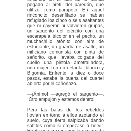
pegado al pretil del paredón, que
utilizó como parapeto. En aquel
rinconcito desenfilado se habían
refugiado los cinco o seis asaltantes
que ni cayeron ni volvieron grupas,
un sargento del ejército con una
escarapela tricolor en el pecho, un
muchachillo atónito con aire de
estudiante, un guardia de asalto, un
miliciano comunista con pinta de
señorito, que llevaba colgada del
cuello una pistola ametralladora,
una mujer con un delantal blanco y
Bigornia. Enfrente, a diez o doce
pasos, estaba la puerta del cuartel
abierta por el cañonazo.
—¡Ánimo! —agregó el sargento—.
¡Otro empujón y estamos dentro!
Pero las balas de los rebeldes
llovían en torno a ellos azotando el
suelo, cuya tierra salpicaba dando
saltitos como si empezase a hervir.
Había que cruzar aquella explanada