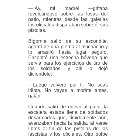
—¡Ay, mi madre! —gritaba
revolcándose sobre las losas del
patio, mientras desde las galerías
los oficiales disparaban sobre él sus
pistolas.
Bigornia salió de su escondite,
agarró de una pierna al muchacho y
lo arrastró hasta lugar seguro.
Encontró una estrecha bóveda que
servía para los ejercicios de tiro de
los soldados, y allí lo dejó
diciéndole:
—Luego volveré por ti. No seas
idiota. No vayas a morirte antes,
galán.
Cuando salió de nuevo al patio, la
escalera estaba llena de soldados
desarmados que, tímidamente aún,
avanzaban hacia la salida, al verse
libres al fin de las pistolas de los
fascistas y los oficiales. Otro golpe