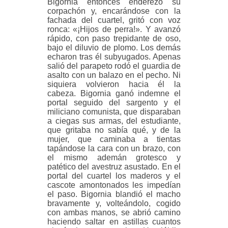
Bigornia entonces enderezó su
corpachón y, encarándose con la
fachada del cuartel, gritó con voz
ronca: «¡Hijos de perra!». Y avanzó
rápido, con paso trepidante de oso,
bajo el diluvio de plomo. Los demás
echaron tras él subyugados. Apenas
salió del parapeto rodó el guardia de
asalto con un balazo en el pecho. Ni
siquiera volvieron hacia él la
cabeza. Bigornia ganó indemne el
portal seguido del sargento y el
miliciano comunista, que disparaban
a ciegas sus armas, del estudiante,
que gritaba no sabía qué, y de la
mujer, que caminaba a tientas
tapándose la cara con un brazo, con
el mismo ademán grotesco y
patético del avestruz asustado. En el
portal del cuartel los maderos y el
cascote amontonados les impedían
el paso. Bigornia blandió el macho
bravamente y, volteándolo, cogido
con ambas manos, se abrió camino
haciendo saltar en astillas cuantos