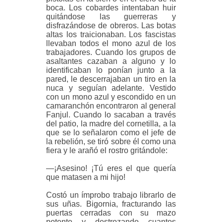
boca. Los cobardes intentaban huir
quitándose las guerreras y
disfrazándose de obreros. Las botas
altas los traicionaban. Los fascistas
llevaban todos el mono azul de los
trabajadores. Cuando los grupos de
asaltantes cazaban a alguno y lo
identificaban lo ponían junto a la
pared, le descerrajaban un tiro en la
nuca y seguían adelante. Vestido
con un mono azul y escondido en un
camaranchón encontraron al general
Fanjul. Cuando lo sacaban a través
del patio, la madre del cornetilla, a la
que se lo señalaron como el jefe de
la rebelión, se tiró sobre él como una
fiera y le arañó el rostro gritándole:
—¡Asesino! ¡Tú eres el que quería
que matasen a mi hijo!
Costó un ímprobo trabajo librarlo de
sus uñas. Bigornia, fracturando las
puertas cerradas con su mazo
potente y destrozando cuantos