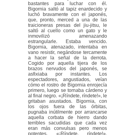
bastantes para luchar con él.
Bigornia saltó al tapiz enardecido y
luchó bravamente con el japonés,
que, pronto, merced a una de las
traicioneras presas del jiu-jitsu, le
saltó al cuello como un gato y le
inmovilizó amenazando
estrangularle. Estaba vencido.
Bigornia, atenazado, intentaba en
vano resistir, negándose tercamente
a hacer la señal de la derrota.
Cogido por aquella tijera de los
brazos nervudos del japonés, se
asfixiaba por instantes. Los
espectadores, angustiados, veían
cómo el rostro de Bigornia enrojecía
primero, luego se tornaba cárdeno y
al final negro. «¡Ríndete, ríndete!», le
gritaban asustados. Bigornia, con
los ojos fuera de las órbitas,
pugnaba inútilmente por arrancarse
aquella corbata de hierro dando
terribles sacudidas que cada vez
eran más convulsas pero menos
potentes. «¡Ríndete, ríndete!»,