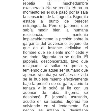
repetía la muchedumbre
exasperada. No se rendía. Hubo un
momento en el que pasó por la sala
la sensación de la tragedia. Bigornia
estaba a punto de perecer
estrangulado. Pero el japonés, que
sabía medir bien la humana
resistencia, mantenía
implacablemente la presión sobre la
garganta del adversario, seguro de
que en el instante definitivo el
hombre que se siente morir cede y
se rinde. Bigornia no se rindió. El
japonés, desconcertado, tuvo que
resignarse a soltar su presa y,
temiendo que aquel ser humano que
apenas si daba ya señales de vida
se le hubiese muerto efectivamente
bajo la presión de su garra, abrió la
tenaza y le soltó al fin con un
ademán de rabia. Bigornia se
desplomó. El japonés, asustado,
acudió en su auxilio. Bigornia fue
volviendo en sí lentamente. Su
pecho se inflaba y desinflaba