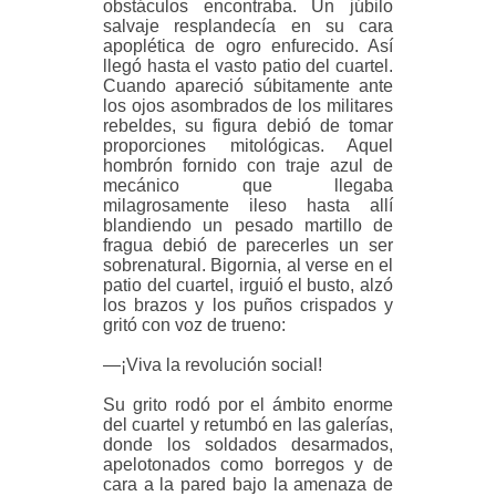
obstáculos encontraba. Un júbilo
salvaje resplandecía en su cara
apoplética de ogro enfurecido. Así
llegó hasta el vasto patio del cuartel.
Cuando apareció súbitamente ante
los ojos asombrados de los militares
rebeldes, su figura debió de tomar
proporciones mitológicas. Aquel
hombrón fornido con traje azul de
mecánico que llegaba
milagrosamente ileso hasta allí
blandiendo un pesado martillo de
fragua debió de parecerles un ser
sobrenatural. Bigornia, al verse en el
patio del cuartel, irguió el busto, alzó
los brazos y los puños crispados y
gritó con voz de trueno:
—¡Viva la revolución social!
Su grito rodó por el ámbito enorme
del cuartel y retumbó en las galerías,
donde los soldados desarmados,
apelotonados como borregos y de
cara a la pared bajo la amenaza de