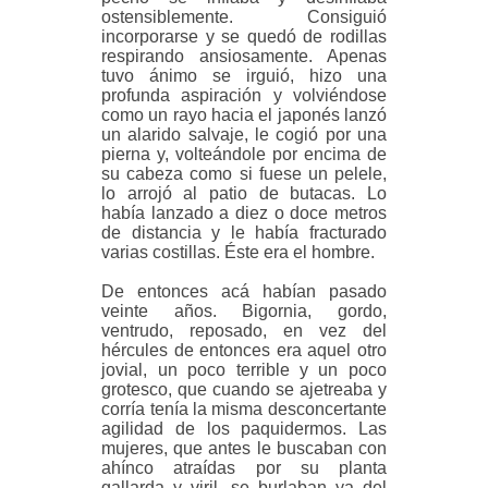
ostensiblemente. Consiguió
incorporarse y se quedó de rodillas
respirando ansiosamente. Apenas
tuvo ánimo se irguió, hizo una
profunda aspiración y volviéndose
como un rayo hacia el japonés lanzó
un alarido salvaje, le cogió por una
pierna y, volteándole por encima de
su cabeza como si fuese un pelele,
lo arrojó al patio de butacas. Lo
había lanzado a diez o doce metros
de distancia y le había fracturado
varias costillas. Éste era el hombre.
De entonces acá habían pasado
veinte años. Bigornia, gordo,
ventrudo, reposado, en vez del
hércules de entonces era aquel otro
jovial, un poco terrible y un poco
grotesco, que cuando se ajetreaba y
corría tenía la misma desconcertante
agilidad de los paquidermos. Las
mujeres, que antes le buscaban con
ahínco atraídas por su planta
gallarda y viril, se burlaban ya del