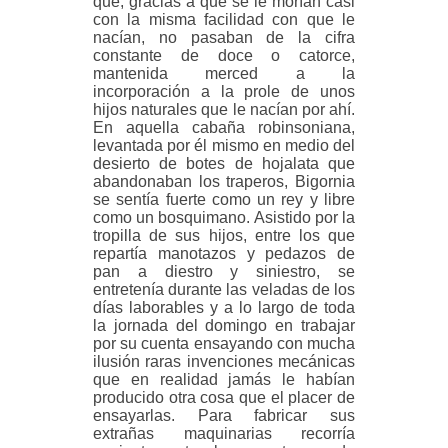
que, gracias a que se le morían casi
con la misma facilidad con que le
nacían, no pasaban de la cifra
constante de doce o catorce,
mantenida merced a la
incorporación a la prole de unos
hijos naturales que le nacían por ahí.
En aquella cabaña robinsoniana,
levantada por él mismo en medio del
desierto de botes de hojalata que
abandonaban los traperos, Bigornia
se sentía fuerte como un rey y libre
como un bosquimano. Asistido por la
tropilla de sus hijos, entre los que
repartía manotazos y pedazos de
pan a diestro y siniestro, se
entretenía durante las veladas de los
días laborables y a lo largo de toda
la jornada del domingo en trabajar
por su cuenta ensayando con mucha
ilusión raras invenciones mecánicas
que en realidad jamás le habían
producido otra cosa que el placer de
ensayarlas. Para fabricar sus
extrañas maquinarias recorría