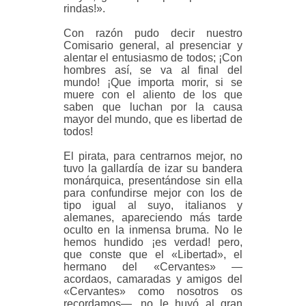
rindas!».
Con razón pudo decir nuestro
Comisario general, al presenciar y
alentar el entusiasmo de todos; ¡Con
hombres así, se va al final del
mundo! ¡Que importa morir, si se
muere con el aliento de los que
saben que luchan por la causa
mayor del mundo, que es libertad de
todos!
El pirata, para centrarnos mejor, no
tuvo la gallardía de izar su bandera
monárquica, presentándose sin ella
para confundirse mejor con los de
tipo igual al suyo, italianos y
alemanes, apareciendo más tarde
oculto en la inmensa bruma. No le
hemos hundido ¡es verdad! pero,
que conste que el «Libertad», el
hermano del «Cervantes» —
acordaos, camaradas y amigos del
«Cervantes» como nosotros os
recordamos—, no le huyó al gran