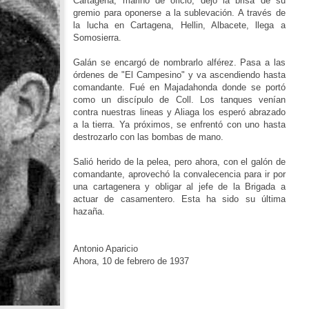
Cartagena, marino de oficio, dejó la brisa de su
gremio para oponerse a la sublevación. A través de
la lucha en Cartagena, Hellin, Albacete, llega a
Somosierra.
Galán se encargó de nombrarlo alférez. Pasa a las
órdenes de "El Campesino" y va ascendiendo hasta
comandante. Fué en Majadahonda donde se portó
como un discípulo de Coll. Los tanques venían
contra nuestras lineas y Aliaga los esperó abrazado
a la tierra. Ya próximos, se enfrentó con uno hasta
destrozarlo con las bombas de mano.
Salió herido de la pelea, pero ahora, con el galón de
comandante, aprovechó la convalecencia para ir por
una cartagenera y obligar al jefe de la Brigada a
actuar de casamentero. Esta ha sido su última
hazaña.
Antonio Aparicio
Ahora, 10 de febrero de 1937