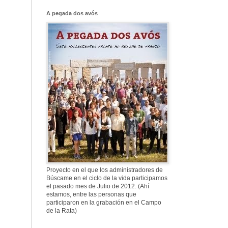
Franco, que tiene
el culo blanco ...
A pegada dos avós
577. Nos fusilaron
al anochecer, nos
fusilaron mal
307. Vuestros
nombres no se han
borrado en la
Historia
Proyecto en el que los administradores de
Búscame en el ciclo de la vida participamos
el pasado mes de Julio de 2012. (Ahí
estamos, entre las personas que
participaron en la grabación en el Campo
de la Rata)