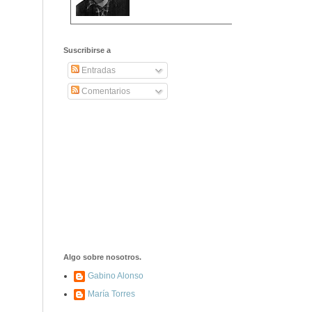
2406. Carta de
Dionisia Manzanero
Suscribirse a
Salas a sus padres
y hermanos
Entradas
Comentarios
1337. La noche de
los ochenta
asesinados
1040. Aniversario
del fusilamiento de
las 13 Rosas y sus
43 compañeros de
las JSU
74. Durruti, el
hombre sin miedo
Algo sobre nosotros.
Gabino Alonso
María Torres
453. Franco,