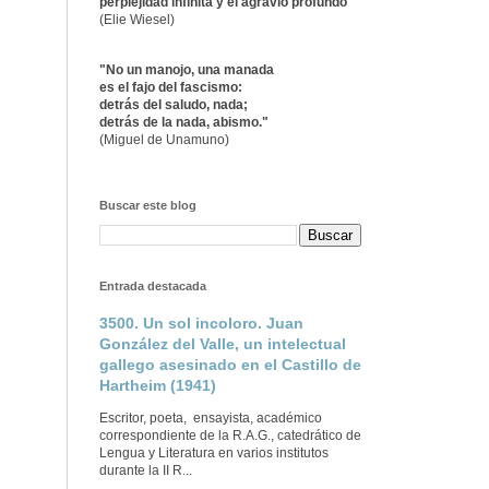
perplejidad infinita y el agravio profundo"
(Elie Wiesel)
"No un manojo, una manada
es el fajo del fascismo:
detrás del saludo, nada;
detrás de la nada, abismo."
(Miguel de Unamuno)
Buscar este blog
Entrada destacada
3500. Un sol incoloro. Juan
González del Valle, un intelectual
gallego asesinado en el Castillo de
Hartheim (1941)
Escritor, poeta, ensayista, académico
correspondiente de la R.A.G., catedrático de
Lengua y Literatura en varios institutos
durante la II R...