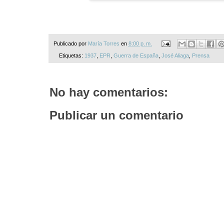
Publicado por
María Torres
en
8:00 p. m.
Etiquetas:
1937
,
EPR
,
Guerra de España
,
José Aliaga
,
Prensa
No hay comentarios:
Publicar un comentario