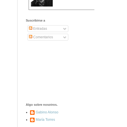
2406. Carta de
Dionisia Manzanero
Suscribirse a
Salas a sus padres
y hermanos
Entradas
Comentarios
1337. La noche de
los ochenta
asesinados
1040. Aniversario
del fusilamiento de
las 13 Rosas y sus
43 compañeros de
las JSU
74. Durruti, el
hombre sin miedo
Algo sobre nosotros.
Gabino Alonso
María Torres
453. Franco,