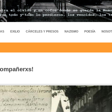
MAS
EXILIO
CÁRCELES Y PRESOS
NAZISMO
POESÍA
NOSO
compañerxs!