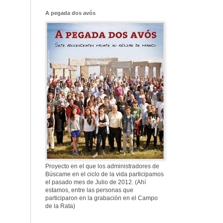
Franco, que tiene
el culo blanco ...
A pegada dos avós
577. Nos fusilaron
al anochecer, nos
fusilaron mal
307. Vuestros
nombres no se han
borrado en la
Historia
Proyecto en el que los administradores de
Búscame en el ciclo de la vida participamos
el pasado mes de Julio de 2012. (Ahí
estamos, entre las personas que
participaron en la grabación en el Campo
de la Rata)