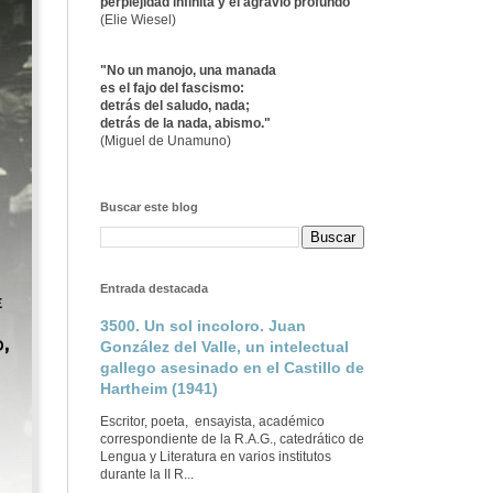
perplejidad infinita y el agravio profundo"
(Elie Wiesel)
"No un manojo, una manada
es el fajo del fascismo:
detrás del saludo, nada;
detrás de la nada, abismo."
(Miguel de Unamuno)
Buscar este blog
Entrada destacada
3500. Un sol incoloro. Juan
González del Valle, un intelectual
gallego asesinado en el Castillo de
Hartheim (1941)
Escritor, poeta, ensayista, académico
correspondiente de la R.A.G., catedrático de
Lengua y Literatura en varios institutos
durante la II R...