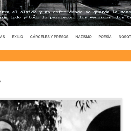
MAS
EXILIO
CÁRCELES Y PRESOS
NAZISMO
POESÍA
NOSO
o