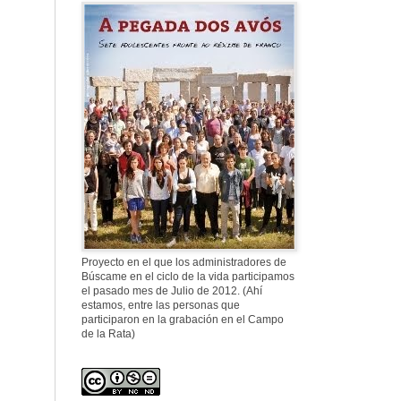
577. Nos fusilaron
al anochecer, nos
fusilaron mal
307. Vuestros
nombres no se han
borrado en la
Historia
Proyecto en el que los administradores de
Búscame en el ciclo de la vida participamos
el pasado mes de Julio de 2012. (Ahí
estamos, entre las personas que
participaron en la grabación en el Campo
de la Rata)