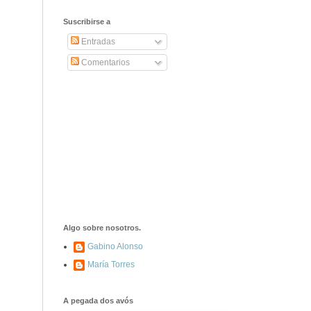
2406. Carta de
Dionisia Manzanero
Suscribirse a
Salas a sus padres
y hermanos
Entradas
Comentarios
1337. La noche de
los ochenta
asesinados
1040. Aniversario
del fusilamiento de
las 13 Rosas y sus
43 compañeros de
las JSU
74. Durruti, el
hombre sin miedo
Algo sobre nosotros.
Gabino Alonso
María Torres
453. Franco,
Franco, que tiene
el culo blanco ...
A pegada dos avós