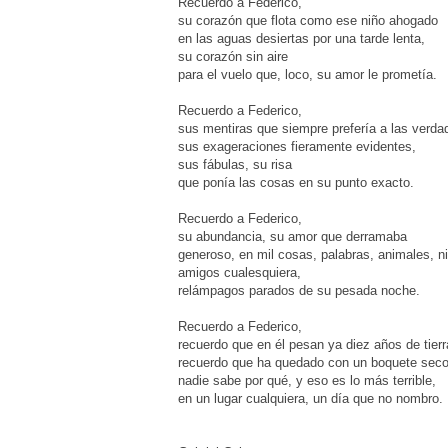
Recuerdo a Federico,
su corazón que flota como ese niño ahogado
en las aguas desiertas por una tarde lenta,
su corazón sin aire
para el vuelo que, loco, su amor le prometía.
Recuerdo a Federico,
sus mentiras que siempre prefería a las verda
sus exageraciones fieramente evidentes,
sus fábulas, su risa
que ponía las cosas en su punto exacto.
Recuerdo a Federico,
su abundancia, su amor que derramaba
generoso, en mil cosas, palabras, animales, n
amigos cualesquiera,
relámpagos parados de su pesada noche.
Recuerdo a Federico,
recuerdo que en él pesan ya diez años de tierr
recuerdo que ha quedado con un boquete seco
nadie sabe por qué, y eso es lo más terrible,
en un lugar cualquiera, un día que no nombro.