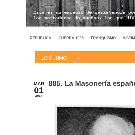
REPÚBLICA
GUERRA 1936
FRANQUISMO
VÍCTI
LO ÚLTIMO
885. La Masonería españo
MAR
01
2014