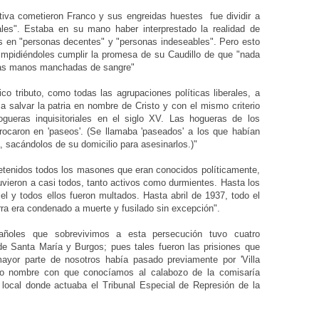
litiva cometieron Franco y sus engreidas huestes fue dividir a
ales". Estaba en su mano haber interprestado la realidad de
s en "personas decentes" y "personas indeseables". Pero esto
, impidiéndoles cumplir la promesa de su Caudillo de que "nada
 las manos manchadas de sangre"
ico tributo, como todas las agrupaciones políticas liberales, a
 a salvar la patria en nombre de Cristo y con el mismo criterio
gueras inquisitoriales en el siglo XV. Las hogueras de los
trocaron en 'paseos'. (Se llamaba 'paseados' a los que habían
 sacándolos de su domicilio para asesinarlos.)"
tenidos todos los masones que eran conocidos políticamente,
uvieron a casi todos, tanto activos como durmientes. Hasta los
cel y todos ellos fueron multados. Hasta abril de 1937, todo el
ra era condenado a muerte y fusilado sin excepción".
añoles que sobrevivimos a esta persecución tuvo cuatro
o de Santa María y Burgos; pues tales fueron las prisiones que
 mayor parte de nosotros había pasado previamente por 'Villa
ico nombre con que conocíamos al calabozo de la comisaría
l local donde actuaba el Tribunal Especial de Represión de la