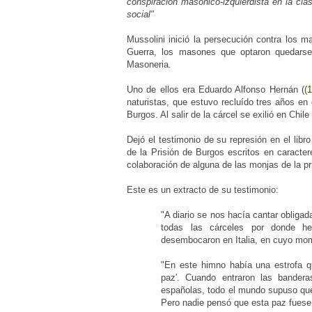
conspiración masónico-izquierdista en la clas
social"
Mussolini inició la persecución contra los 
Guerra, los masones que optaron quedarse
Masoneria.
Uno de ellos era Eduardo Alfonso Hernán (
(
naturistas, que estuvo recluído tres años en
Burgos. Al salir de la cárcel se exilió en Chil
Dejó el testimonio de su represión en el libr
de la Prisión de Burgos escritos en caracte
colaboración de alguna de las monjas de la pr
Este es un extracto de su testimonio:
"A diario se nos hacía cantar obliga
todas las cárceles por donde h
desembocaron en Italia, en cuyo mom
"En este himno había una estrofa qu
paz'. Cuando entraron las banderas
españolas, todo el mundo supuso que 
Pero nadie pensó que esta paz fuese 