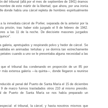
n del tribunal (allá por el mes de septiembre de 1941) éramos
 nombre de este mártir de la libertad, que ahora, por una ironía
alle donde había una cárcel repleta de hombres espiritualmente
 la inmediata cárcel de Porlier, separada de la anterior por la
sta prisión, tras haber sido juzgado el 9 de febrero de 1942.
bores a las 11 de la noche. De diecisiete masones juzgados
 quince".
galeria, apretujados y respirando polvo y hedor de cárcel. Se
hablaba en animadas tertulias y se dormía tan estrechamente
 de petates cuando a uno se le presentaba alguna necesidad a las
 que el tribunal iba condenando en proporción de un 85 por
 y más extensa galería —la quinta—, donde llegaron a reunirse
ducido al penal del Puerto de Santa María el 15 de diciembre
a 9 de marzo fuimos trasladados otros 210 al mismo presidio.
al de Puerto de Santa María se nos había preparado un
especial: el tribunal, la cárcel, y hasta nosotros mismos que