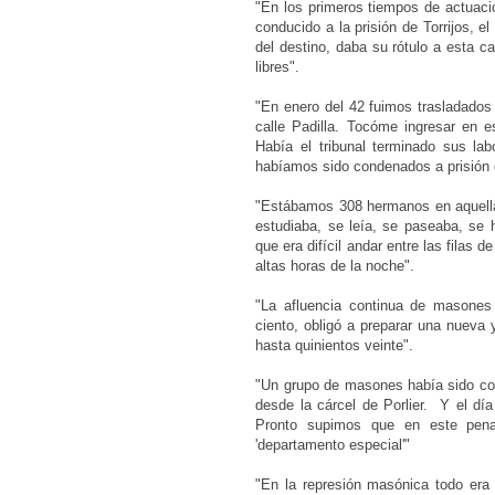
"En los primeros tiempos de actuació
conducido a la prisión de Torrijos, el
del destino, daba su rótulo a esta c
libres".
"En enero del 42 fuimos trasladados a
calle Padilla. Tocóme ingresar en e
Había el tribunal terminado sus la
habíamos sido condenados a prisión
"Estábamos 308 hermanos en aquella 
estudiaba, se leía, se paseaba, se 
que era difícil andar entre las filas
altas horas de la noche".
"La afluencia continua de masones
ciento, obligó a preparar una nueva
hasta quinientos veinte".
"Un grupo de masones había sido con
desde la cárcel de Porlier. Y el dí
Pronto supimos que en este pen
'departamento especial'"
"En la represión masónica todo era 