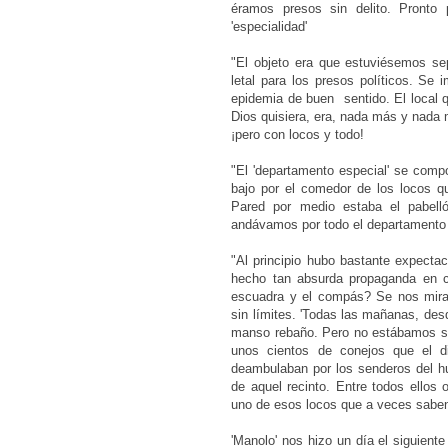
éramos presos sin delito. Pronto
'especialidad'
"El objeto era que estuviésemos se
letal para los presos políticos. Se 
epidemia de buen sentido. El local 
Dios quisiera, era, nada más y nada
¡pero con locos y todo!
"El 'departamento especial' se comp
bajo por el comedor de los locos q
Pared por medio estaba el pabell
andávamos por todo el departamento 
"Al principio hubo bastante expectaci
hecho tan absurda propaganda en c
escuadra y el compás? Se nos mira
sin límites. 'Todas las mañanas, des
manso rebaño. Pero no estábamos solo
unos cientos de conejos que el di
deambulaban por los senderos del hue
de aquel recinto. Entre todos ellos 
uno de esos locos que a veces sabe
'Manolo' nos hizo un día el siguient