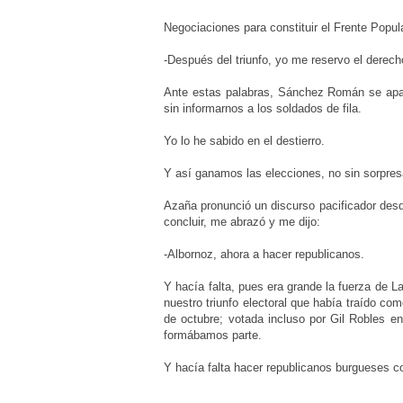
Negociaciones para constituir el Frente Popula
-Después del triunfo, yo me reservo el derech
Ante estas palabras, Sánchez Román se apartó
sin informarnos a los soldados de fila.
Yo lo he sabido en el destierro.
Y así ganamos las elecciones, no sin sorpres
Azaña pronunció un discurso pacificador desd
concluir, me abrazó y me dijo:
-Albornoz, ahora a hacer republicanos.
Y hacía falta, pues era grande la fuerza de 
nuestro triunfo electoral que había traído co
de octubre; votada incluso por Gil Robles e
formábamos parte.
Y hacía falta hacer republicanos burgueses 