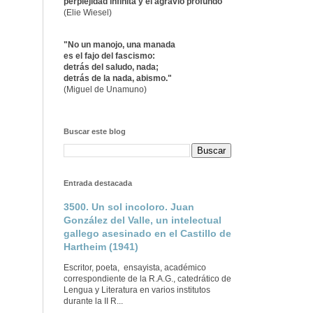
perplejidad infinita y el agravio profundo"
(Elie Wiesel)
"No un manojo, una manada
es el fajo del fascismo:
detrás del saludo, nada;
detrás de la nada, abismo."
(Miguel de Unamuno)
Buscar este blog
Entrada destacada
3500. Un sol incoloro. Juan
González del Valle, un intelectual
gallego asesinado en el Castillo de
Hartheim (1941)
Escritor, poeta, ensayista, académico
correspondiente de la R.A.G., catedrático de
Lengua y Literatura en varios institutos
durante la II R...