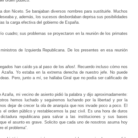
del orden público.
 a don Niceto. Se barajaban diversos nombres para sustituirle. Muchos
 deseaba y, además, los sucesos desbordaban deprisa sus posibilidades
as la carga efectiva del gobierno de España.
ío cuadro; sus problemas se proyectaron en la reunión de los primates
ministros de Izquierda Republicana. De los presentes en esa reunión
regados han caído ya al paso de los años!. Recuerdo incluso cómo nos
 Azaña. Yo estaba en la extrema derecha de nuestro jefe. No puede
deas. Pero, junto a mí, se hallaba Giral que no podía ser calificado de
e Azaña, mi vecino de asiento pidió la palabra y dijo aproximadamente:
otros hemos luchado y seguiremos luchando por la libertad y por la
os dejar de crecer la ola de anarquía que nos invade poco a poco. El
s el orden público y restablecemos la paz civil. Es una hora de duros
a dictadura republicana para salvar a las instituciones y sus bases
o que el asunto es grave. Solicito que cada uno de nosotros asuma hoy
re el problema”.