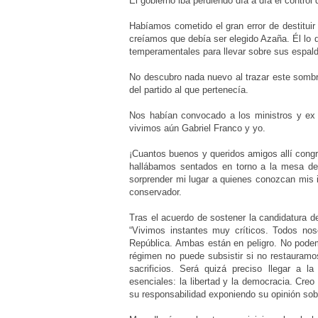
El gobierno iba perdiendo día a día el control 
Habíamos cometido el gran error de destituir
creíamos que debía ser elegido Azaña. Él lo
temperamentales para llevar sobre sus espald
No descubro nada nuevo al trazar este sombr
del partido al que pertenecía.
Nos habían convocado a los ministros y ex 
vivimos aún Gabriel Franco y yo.
¡Cuantos buenos y queridos amigos allí cong
hallábamos sentados en torno a la mesa de
sorprender mi lugar a quienes conozcan mis i
conservador.
Tras el acuerdo de sostener la candidatura d
“Vivimos instantes muy críticos. Todos nos
República. Ambas están en peligro. No podem
régimen no puede subsistir si no restauramo
sacrificios. Será quizá preciso llegar a l
esenciales: la libertad y la democracia. Cre
su responsabilidad exponiendo su opinión sob