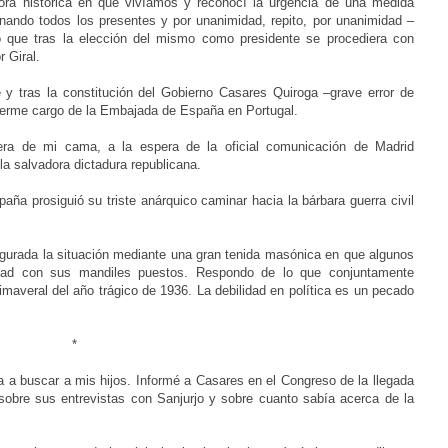
hora histórica en que vivíamos y reconocí la urgencia de una medida
inando todos los presentes y por unanimidad, repito, por unanimidad –
 que tras la elección del mismo como presidente se procediera con
 Giral.
 y tras la constitución del Gobierno Casares Quiroga –grave error de
cerme cargo de la Embajada de España en Portugal.
ra de mi cama, a la espera de la oficial comunicación de Madrid
a salvadora dictadura republicana.
aña prosiguió su triste anárquico caminar hacia la bárbara guerra civil
egurada la situación mediante una gran tenida masónica en que algunos
altad con sus mandiles puestos. Respondo de lo que conjuntamente
veral del año trágico de 1936. La debilidad en política es un pecado
*
 a buscar a mis hijos. Informé a Casares en el Congreso de la llegada
sobre sus entrevistas con Sanjurjo y sobre cuanto sabía acerca de la