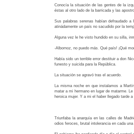
Conocía la situación de las gentes de la iz
éstas al otro lado de la barricada y las apos
Sus palabras serenas habían defraudado a 
atinádamente un país no sacudido por la tempes
Alguna vez le he visto hundido en su silla, i
-Albornoz, no puedo más. Qué país! ¡Qué mo
Había sido un terrible error destituir a don Ni
funesto y suicida para la República.
La situación se agravó tras el acuerdo.
La misma noche en que instalamos a Martínez
matar a mi hermano en lugar de matarme. Le sa
heroica mujer. Y a mi el haber llegado tarde a
Triunfaba la anarquía en las calles de Madri
odios feroces, brutal intolerancia en cada un