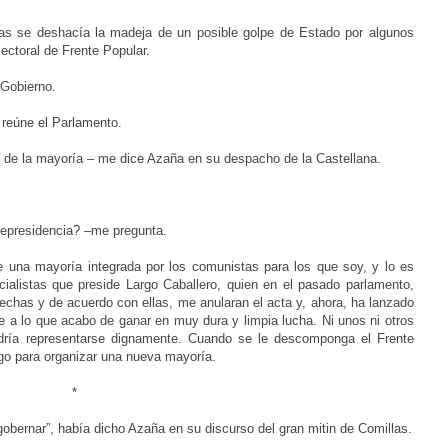
as se deshacía la madeja de un posible golpe de Estado por algunos
lectoral de Frente Popular.
 Gobierno.
 reúne el Parlamento.
fe de la mayoría – me dice Azaña en su despacho de la Castellana.
cepresidencia? –me pregunta.
de una mayoría integrada por los comunistas para los que soy, y lo es
cialistas que preside Largo Caballero, quien en el pasado parlamento,
rechas y de acuerdo con ellas, me anularan el acta y, ahora, ha lanzado
e a lo que acabo de ganar en muy dura y limpia lucha. Ni unos ni otros
odría representarse dignamente. Cuando se le descomponga el Frente
go para organizar una nueva mayoría.
*
 gobernar”, había dicho Azaña en su discurso del gran mitin de Comillas.