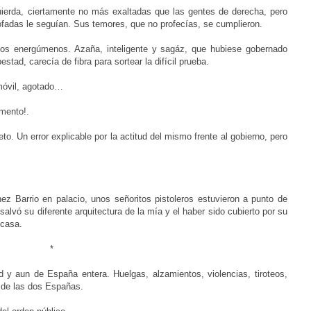
quierda, ciertamente no más exaltadas que las gentes de derecha, pero
trofadas le seguían. Sus temores, que no profecías, se cumplieron.
los energúmenos. Azaña, inteligente y sagáz, que hubiese gobernado
tad, carecía de fibra para sortear la difícil prueba.
nmóvil, agotado…
mento!.
ceto. Un error explicable por la actitud del mismo frente al gobierno, pero
 Barrio en palacio, unos señoritos pistoleros estuvieron a punto de
lvó su diferente arquitectura de la mía y el haber sido cubierto por su
 casa.
*
d y aun de España entera. Huelgas, alzamientos, violencias, tiroteos,
a de las dos Españas.