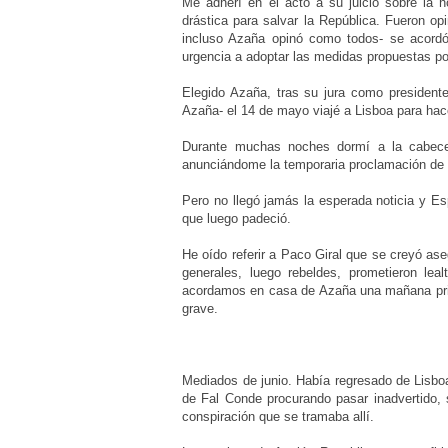
Me adherí en el acto a su juicio sobre la 
drástica para salvar la República. Fueron op
incluso Azaña opinó como todos- se acordó
urgencia a adoptar las medidas propuestas por
Elegido Azaña, tras su jura como presidente
Azaña- el 14 de mayo viajé a Lisboa para ha
Durante muchas noches dormí a la cabece
anunciándome la temporaria proclamación de l
Pero no llegó jamás la esperada noticia y Esp
que luego padeció.
He oído referir a Paco Giral que se creyó as
generales, luego rebeldes, prometieron le
acordamos en casa de Azaña una mañana prima
grave.
Mediados de junio. Había regresado de Lisboa
de Fal Conde procurando pasar inadvertido, 
conspiración que se tramaba allí.