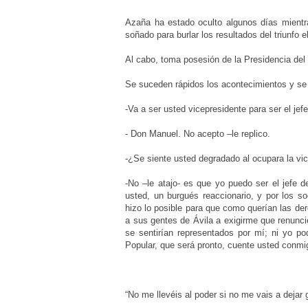
Azaña ha estado oculto algunos días mientr
soñado para burlar los resultados del triunfo e
Al cabo, toma posesión de la Presidencia del
Se suceden rápidos los acontecimientos y se
-Va a ser usted vicepresidente para ser el je
- Don Manuel. No acepto –le replico.
-¿Se siente usted degradado al ocupara la vi
-No –le atajo- es que yo puedo ser el jefe 
usted, un burgués reaccionario, y por los so
hizo lo posible para que como querían las de
a sus gentes de Ávila a exigirme que renunci
se sentirían representados por mí; ni yo p
Popular, que será pronto, cuente usted conmi
“No me llevéis al poder si no me vais a dejar