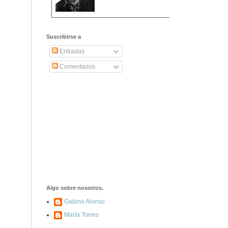
2406. Carta de
Dionisia Manzanero
Suscribirse a
Salas a sus padres
y hermanos
Entradas
Comentarios
1337. La noche de
los ochenta
asesinados
1040. Aniversario
del fusilamiento de
las 13 Rosas y sus
43 compañeros de
las JSU
74. Durruti, el
hombre sin miedo
Algo sobre nosotros.
Gabino Alonso
María Torres
453. Franco,