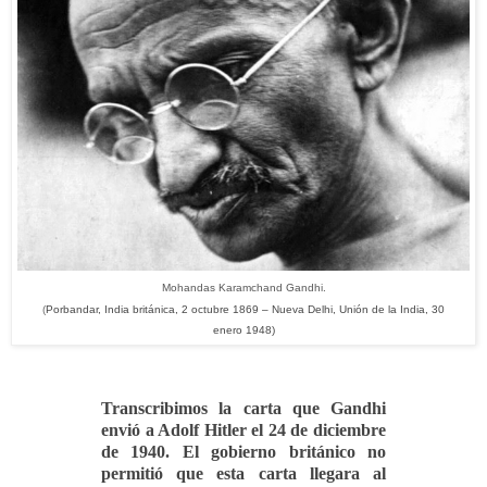
Mohandas Karamchand
Gandhi
.
(
Porbandar
,
India británica
,
2 octubre
1869
–
Nueva Delhi
,
Unión de la India
,
30
enero
1948
)
Transcribimos la carta que Gandhi
envió a Adolf Hitler el 24 de diciembre
de 1940. El gobierno británico no
permitió que esta carta llegara al