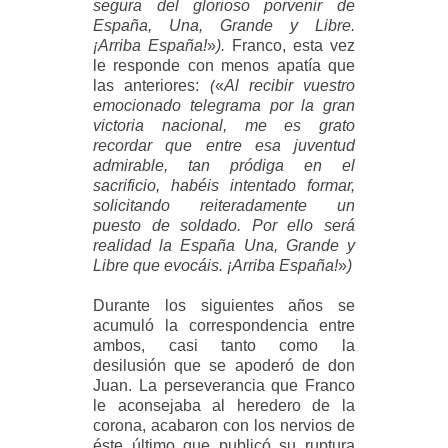
segura del glorioso porvenir de
España, Una, Grande y Libre.
¡Arriba España!
»
).
Franco, esta vez
le responde con menos apatía que
las anteriores:
(
«
Al recibir vuestro
emocionado telegrama por la gran
victoria nacional, me es grato
recordar que entre esa juventud
admirable, tan pródiga en el
sacrificio, habéis intentado formar,
solicitando reiteradamente un
puesto de soldado. Por ello será
realidad la España Una, Grande y
Libre que evocáis. ¡Arriba España!
»
)
Durante los siguientes años se
acumuló la correspondencia entre
ambos, casi tanto como la
desilusión que se apoderó de don
Juan. La perseverancia que Franco
le aconsejaba al heredero de la
corona, acabaron con los nervios de
éste último que publicó su ruptura