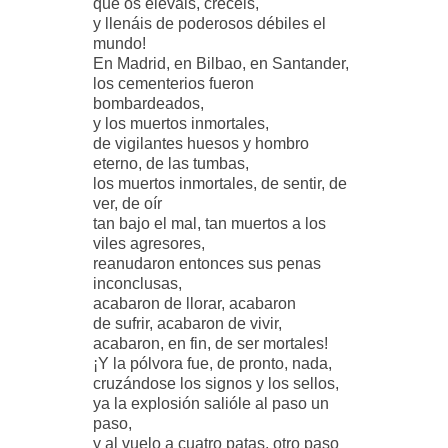
que os eleváis, crecéis,
y llenáis de poderosos débiles el
mundo!
En Madrid, en Bilbao, en Santander,
los cementerios fueron
bombardeados,
y los muertos inmortales,
de vigilantes huesos y hombro
eterno, de las tumbas,
los muertos inmortales, de sentir, de
ver, de oír
tan bajo el mal, tan muertos a los
viles agresores,
reanudaron entonces sus penas
inconclusas,
acabaron de llorar, acabaron
de sufrir, acabaron de vivir,
acabaron, en fin, de ser mortales!
¡Y la pólvora fue, de pronto, nada,
cruzándose los signos y los sellos,
ya la explosión salióle al paso un
paso,
y al vuelo a cuatro patas, otro paso