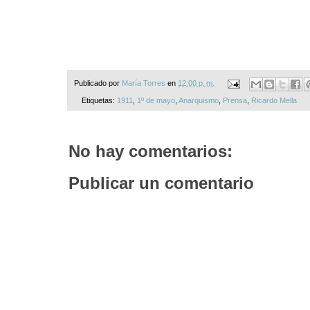
Publicado por
María Torres
en
12:00 p. m.
Etiquetas:
1911
,
1º de mayo
,
Anarquismo
,
Prensa
,
Ricardo Mella
No hay comentarios:
Publicar un comentario