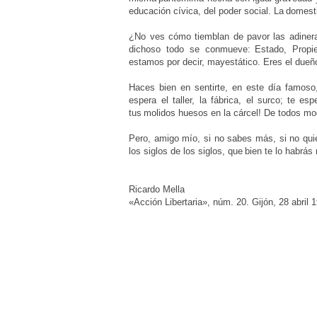
educación cívica, del poder social. La
domesti
¿No ves cómo tiemblan de pavor las adiner
dichoso todo se conmueve:
Estado, Propie
estamos por decir, mayestático. Eres el dueño
Haces bien en sentirte, en este día famoso
espera el taller, la fábrica, el surco;
te esp
tus
molidos huesos en la cárcel! De todos mod
Pero, amigo mío, si no sabes más, si no qu
los siglos de los siglos, que
bien te lo habrás
Ricardo Mella
«Acción Libertaria», núm. 20. Gijón, 28 abril 