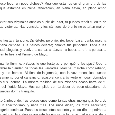
poco loco, un poco dichoso?
Mira que estamos en el gran día de las
 que estamos en plena renovación, en plena savia, en pleno amor.
ntar sus virginales anhelos
al pie del altar, tú puedes rendir tu culto de
las victorias. Has vencido, y los cánticos de triunfo no estarían mal
en
 fiesta y tu icono.
Diviértete, pero ríe, ríe, bebe, baila, canta: marcha
ñana dichoso. Tus héroes delante; delante tus
pendones; llega a las
nual
plegaria, y vuelve a cantar, a danzar, a beber, a reír, a perorar, a
ién tu fiesta el Primero de Mayo.
na Te Ilumine. ¿Sabes lo
que festejas y por qué lo festejas? Que la
rebro la claridad de todas las verdades. Marcha, marcha como
rebaño,
 y tus héroes. Al final de
la jornada, con la voz ronca, los huesos
nsamiento por el cansancio, acaso encontrarás yerto el hogar,
dormidos
as tus locuras. La mísera
realidad de tus miserias acaso barra de tu
 del florido Mayo. Has cumplido con tu deber de buen ciudadano,
de
puedes dormir tranquilo.
 será infecundo. Tus
procesiones como tantas otras mojigangas befa de
d un anacronismo, y nada más. Los unos dicen, los
otros escuchan;
lgorio
continuar. Pasados trescientos sesenta y cinco días repetirán la
 aplomo. Por algo alcanzaste la
cumbre de la capacidad política, de la