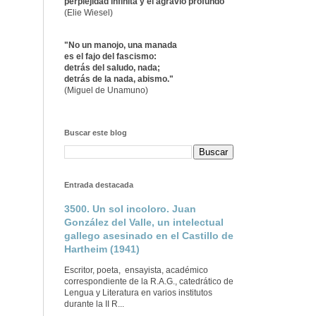
perplejidad infinita y el agravio profundo"
(Elie Wiesel)
"No un manojo, una manada
es el fajo del fascismo:
detrás del saludo, nada;
detrás de la nada, abismo."
(Miguel de Unamuno)
Buscar este blog
Entrada destacada
3500. Un sol incoloro. Juan
González del Valle, un intelectual
gallego asesinado en el Castillo de
Hartheim (1941)
Escritor, poeta, ensayista, académico
correspondiente de la R.A.G., catedrático de
Lengua y Literatura en varios institutos
durante la II R...