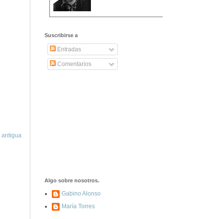
2406. Carta de
Dionisia Manzanero
Suscribirse a
Salas a sus padres
y hermanos
Entradas
Comentarios
1337. La noche de
los ochenta
asesinados
1040. Aniversario
del fusilamiento de
las 13 Rosas y sus
 antigua
43 compañeros de
las JSU
74. Durruti, el
hombre sin miedo
Algo sobre nosotros.
Gabino Alonso
María Torres
453. Franco,