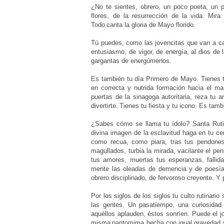
¿No te sientes, obrero, un poco poeta, un 
flores, de la resurrección de la vida.
Mira
Todo
canta la gloria de Mayo florido.
Tú puedes, como las jovencitas que van a ca
entusiasmo, de vigor, de energía,
al dios de 
gargantas de energúmenos.
Es también tu día Primero de Mayo. Tienes tu
en correcta y nutrida
formación hacia el ma
puertas de la sinagoga autoritaria, reza tu a
divertirte.
Tienes tu fiesta y tu icono. Es tamb
¿Sabes cómo se llama tu ídolo? Santa Ruti
divina imagen de la esclavitud haga
en tu ce
como recua, como piara, tras tus pendones
magullados, turbia la mirada,
vacilante el pe
tus amores, muertas tus esperanzas, fallid
mente las oleadas de demencia y
de poesía
obrero disciplinado, de fervoroso creyente. Y 
Por los siglos de los siglos tu culto rutinario
las gentes. Un pasatiempo, una curiosida
aquéllos aplauden, éstos sonríen. Puede el jo
misma
pantomima hecha con igual gravedad y