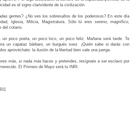
cidad es el signo clarividente de la civilización.
adas gentes? ¿No ves los
sobresaltos de los poderosos? En este día
dad, Iglesia, Milicia, Magistratura. Sólo tú eres sereno,
magnífico,
 del cotarro.
, un poco poeta, un poco
loco, un poco feliz. Mañana será tarde. Te
era un capataz bárbaro, un burgués soez. ¡Quién sabe si darás con
os aprovéchate: la ilusión de la
libertad bien vale una juerga.
ieres más, si nada más
haces y pretendes, resígnate a ser esclavo por
 merecido. El Primero de Mayo será tu INRI.
1911