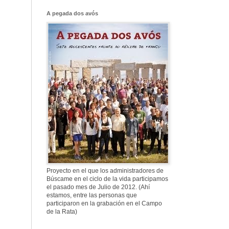
Franco, que tiene
el culo blanco ...
A pegada dos avós
577. Nos fusilaron
al anochecer, nos
fusilaron mal
307. Vuestros
nombres no se han
borrado en la
Historia
Proyecto en el que los administradores de
Búscame en el ciclo de la vida participamos
el pasado mes de Julio de 2012. (Ahí
estamos, entre las personas que
participaron en la grabación en el Campo
de la Rata)