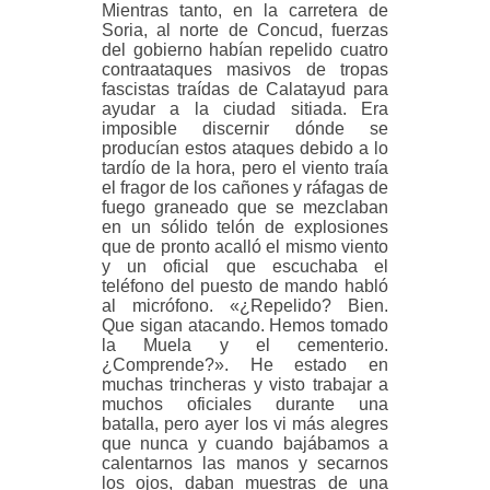
Mientras tanto, en la carretera de
Soria, al norte de Concud, fuerzas
del gobierno habían repelido cuatro
contraataques masivos de tropas
fascistas traídas de Calatayud para
ayudar a la ciudad sitiada. Era
imposible discernir dónde se
producían estos ataques debido a lo
tardío de la hora, pero el viento traía
el fragor de los cañones y ráfagas de
fuego graneado que se mezclaban
en un sólido telón de explosiones
que de pronto acalló el mismo viento
y un oficial que escuchaba el
teléfono del puesto de mando habló
al
micrófono. «¿Repelido? Bien.
Que sigan atacando. Hemos tomado
la Muela y el cementerio.
¿Comprende?». He estado en
muchas trincheras y visto trabajar a
muchos oficiales durante una
batalla, pero ayer los vi más alegres
que nunca y cuando bajábamos a
calentarnos las manos y secarnos
los ojos, daban muestras de una