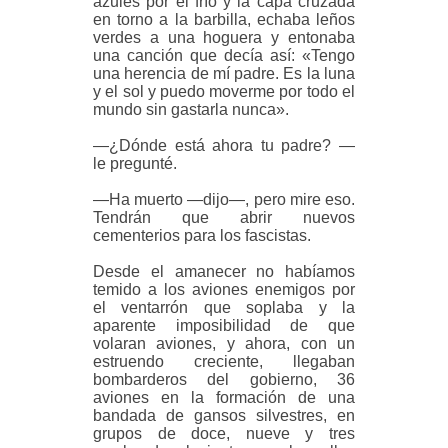
azules por el frío y la capa cruzada
en torno a la barbilla, echaba leños
verdes a una hoguera y entonaba
una canción que decía así: «Tengo
una herencia de mí padre. Es la luna
y el sol y puedo moverme por todo el
mundo sin gastarla nunca».
—¿Dónde está ahora tu padre? —
le
pregunté.
—Ha muerto —dijo—, pero mire eso.
Tendrán que abrir nuevos
cementerios para los fascistas.
Desde el amanecer no habíamos
temido a los aviones enemigos por
el ventarrón que soplaba y la
aparente imposibilidad de que
volaran aviones, y ahora, con un
estruendo creciente, llegaban
bombarderos del gobierno, 36
aviones en la formación de una
bandada de gansos silvestres, en
grupos de doce, nueve y tres