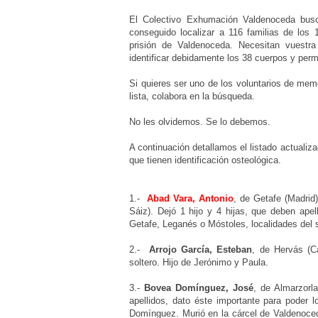
El Colectivo Exhumación Valdenoceda bus
conseguido localizar a 116 familias de los
prisión de Valdenoceda. Necesitan vuestra
identificar debidamente los 38 cuerpos y perm
Si quieres ser uno de los voluntarios de me
lista, colabora en la búsqueda.
No les olvidemos. Se lo debemos.
A continuación detallamos el listado actualiz
que tienen identificación osteológica.
1.-
Abad Vara, Antonio
, de Getafe (Madrid
Sáiz). Dejó 1 hijo y 4 hijas, que deben a
Getafe, Leganés o Móstoles, localidades del 
2.-
Arrojo García, Esteban
,
de Hervás (C
soltero. Hijo de Jerónimo y Paula.
3.-
Bovea Domínguez, José
, de Almarzorl
apellidos, dato éste importante para poder 
Domínguez. Murió en la cárcel de Valdenoceda