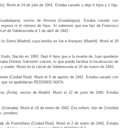
aén).
Murió el 24 de julio de 1941. Estaba casado y dejó 4 hijos y 1 hija.
(Guadalajara), vecino de Alovera (Guadalajara).
Estaba casado con
u esposa ni el número de hijos. Sí sabemos que era hijo de Francisco
cel de Valdenoceda el 1 de abril de 1943.
e la Sierra (Madrid) cuya familia se fue a Aranjuez (Madrid).
Murió el 18
.
Viudo. Nacido en
1893. Dejó 4 hijos que a la muerte de Juan quedaron
aba Dolores Salmerón Latorre, lo que puede facilitar la localización de
e y madre. Murió en la cárcel de Valdenoceda el 26 de marzo de 1943.
iente (Ciudad Real).
Murió el 9 de agosto de 1941. Estaba casado con
as, que se apellidarían REDONDO MATA.
yos (Ávila), vecino
de Madrid.
Murió el 22 de junio de 1940. Estaba
o (Granada). Murió
el 15 de enero de 1942. Era soltero, hijo de Cristóbal
, jornalero.
o)
, de Puertollano
(Ciudad Real).
Murió el 2 de enero de 1942. Estaba