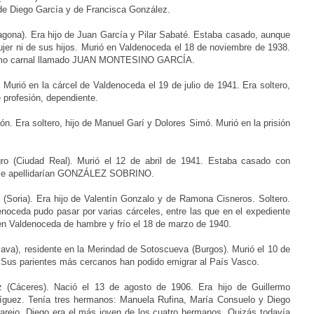
o de Diego García y de Francisca González.
agona).
Era hijo de Juan García y Pilar Sabaté. Estaba casado, aunque
jer ni de sus hijos. Murió en Valdenoceda el 18 de noviembre de 1938.
primo carnal llamado JUAN MONTESINO GARCÍA.
.
Murió en la cárcel de Valdenoceda el 19 de julio de 1941. Era soltero,
 profesión, dependiente.
lón.
Era soltero
, hijo de Manuel Garí y Dolores Simó. Murió en la prisión
ro (Ciudad Real).
Murió el 12 de abril de 1941. Estaba casado con
ue se apellidarían GONZÁLEZ SOBRINO.
 (Soria).
Era hijo de Valentín Gonzalo y de Ramona Cisneros. Soltero.
noceda pudo pasar por varias cárceles, entre las que en el expediente
 en Valdenoceda de hambre y frío el 18 de marzo de 1940.
lava), residente en la Merindad de Sotoscueva (Burgos).
Murió el 10 de
. Sus parientes más cercanos han podido emigrar al País Vasco.
z (Cáceres). Nació
el 13 de agosto de 1906. Era hijo de Guillermo
íguez. Tenía tres hermanos: Manuela Rufina, María Consuelo y Diego
Parejo. Diego era el más joven de los cuatro hermanos. Quizás todavía