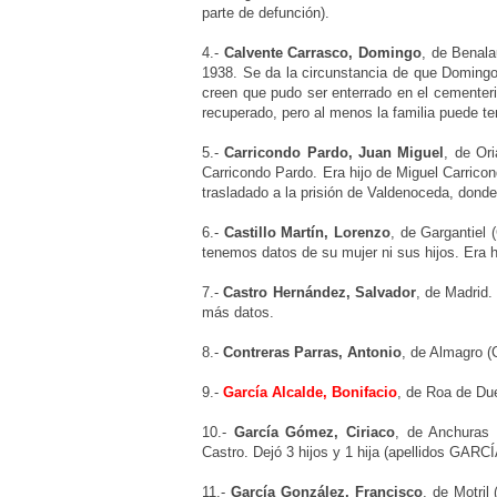
parte de defunción).
4
.-
Calvente Carrasco, Domingo
,
de Benala
1938. Se da la circunstancia de que Domingo 
creen que pudo ser enterrado en el cementerio
recuperado, pero al menos la familia puede ten
5
.-
Carricondo Pardo, Juan Miguel
, de Ori
Carricondo Pardo. Era hijo de Miguel Carrico
trasladado a la prisión de Valdenoceda, donde
6.-
Castillo Martín, Lorenzo
,
de Gargantiel 
tenemos datos de su mujer ni sus hijos. Era hi
7.-
Castro Hernández, Salvador
, de Madrid
más datos.
8.-
Contreras Parras, Antonio
, de Almagro (
9.-
García Alcalde, Bonifacio
, de Roa de Du
10.-
García Gómez, Ciriaco
, de Anchuras 
Castro. Dejó 3 hijos y 1 hija (apellidos GAR
11.-
García González, Francisco
, de Motril