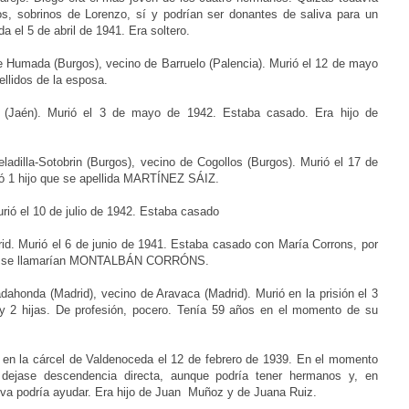
jos, sobrinos de Lorenzo, sí y podrían ser donantes de saliva para un
 el 5 de abril de 1941. Era soltero.
de Humada (Burgos), vecino de Barruelo (Palencia).
Murió el 12 de mayo
llidos de la esposa.
 (Jaén).
Murió el 3 de mayo de 1942. Estaba casado. Era hijo de
eladilla-Sotobrin
(Burgos), vecino de Cogollos (Burgos).
Murió el 17 de
jó 1 hijo que se apellida MARTÍNEZ SÁIZ.
rió el 10 de julio de 1942. Estaba casado
rid.
Murió el 6 de junio de 1941. Estaba casado con María Corrons, por
eran, se llamarían MONTALBÁN CORRÓNS.
adahonda (Madrid), vecino de Aravaca (Madrid).
Murió en la prisión el 3
 y 2 hijas. De profesión, pocero. Tenía 59 años en el momento de su
 en la cárcel de Valdenoceda el 12 de febrero de 1939. En el momento
dejase descendencia directa, aunque podría tener hermanos y, en
iva podría ayudar. Era hijo de Juan Muñoz y de Juana Ruiz.