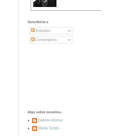
2406. Carta de
Dionisia Manzanero
Suscribirse a
Salas a sus padres
y hermanos
Entradas
Comentarios
1337. La noche de
los ochenta
asesinados
1040. Aniversario
del fusilamiento de
las 13 Rosas y sus
43 compañeros de
las JSU
74. Durruti, el
hombre sin miedo
Algo sobre nosotros.
Gabino Alonso
María Torres
453. Franco,