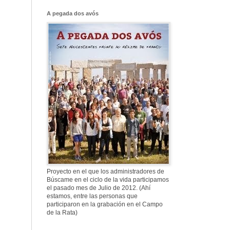
Franco, que tiene
el culo blanco ...
A pegada dos avós
577. Nos fusilaron
al anochecer, nos
fusilaron mal
307. Vuestros
nombres no se han
borrado en la
Historia
Proyecto en el que los administradores de
Búscame en el ciclo de la vida participamos
el pasado mes de Julio de 2012. (Ahí
estamos, entre las personas que
participaron en la grabación en el Campo
de la Rata)