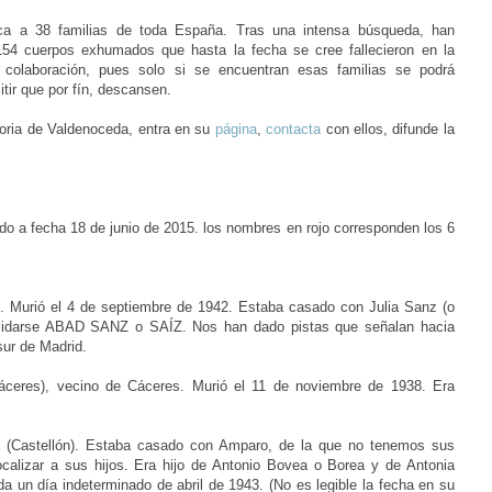
ca a 38 familias de toda España. Tras una intensa búsqueda, han
 154 cuerpos exhumados que hasta la fecha se cree fallecieron en la
 colaboración, pues solo si se encuentran esas familias se podrá
itir que por fín, descansen.
moria de Valdenoceda, entra en su
página
,
contacta
con ellos, difunde la
ado a fecha 18 de junio de 2015.
los nombres en rojo corresponden los 6
).
Murió el 4 de
septiembre de 1942. Estaba casado con Julia Sanz (o
pellidarse ABAD SANZ o SAÍZ. Nos han dado pistas que señalan hacia
sur de Madrid.
áceres), vecino de
Cáceres.
Murió el 11 de noviembre de 1938. Era
a (Castellón). Estaba
casado con Amparo, de la que no tenemos sus
localizar a sus hijos. Era hijo de Antonio Bovea o Borea y de Antonia
 un día indeterminado de abril de 1943. (No es legible la fecha en su