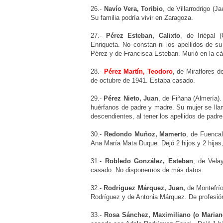
26.-
Navío Vera, Toribio
, de Villarrodrigo (J
Su familia podría vivir en Zaragoza.
27.-
Pérez Esteban, Calixto
, de Iriépal 
Enriqueta. No constan ni los apellidos de s
Pérez y de Francisca Esteban. Murió en la cár
28.-
Pérez Martín, Teodoro
, de Miraflores d
de octubre de 1941. Estaba casado.
29.-
Pérez Nieto, Juan
, de Fiñana (Almería)
huérfanos de padre y madre. Su mujer se llam
descendientes, al tener los apellidos de padr
30.-
Redondo Muñoz, Mamerto
, de Fuencal
Ana María Mata Duque. Dejó 2 hijos y 2 hij
31.-
Robledo González, Esteban
,
de Vela
casado. No disponemos de más datos.
32.-
Rodríguez Márquez, Juan
,
de Montefrí
Rodríguez y de Antonia Márquez. De profesión
33.-
Rosa Sánchez, Maximiliano (o Marian