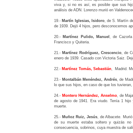
viva y, si no es así, es posible que sus hi
análisis de ADN. Lorenzo murió en Valdenoceda
19.-
Martín Iglesias, Isidoro
, de S. Martín 
de 1939. Dejó 4 hijos, pero desconocemos ape
20.-
Martínez Pulido, Manuel
, de Cazorla
Francisco y Quiteria.
21.-
Martínez Rodríguez, Crescencio
, de C
enero de 1939. Casado con Victoria Saiz. De
22.-
Martínez Tomás, Sebastián
, Madrid.
Mu
23.-
Montalbán Menéndez, Andrés
,
de Mad
lo que sus hijos, en caso de que los tuvi
24.-
Montero Hernández, Anselmo
, de Maj
de agosto de 1941. Era viudo. Tenía 1 hijo
muerte.
25.-
Muñoz Ruiz, Jesús
,
de Albacete.
Murió
de su muerte estaba soltero y quizás no 
consecuencia, sobrinos, cuya muestra de sal