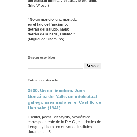
perplejidad infinita y el agravio profundo"
(Elie Wiesel)
"No un manojo, una manada
es el fajo del fascismo:
detrás del saludo, nada;
detrás de la nada, abismo."
(Miguel de Unamuno)
Buscar este blog
Entrada destacada
3500. Un sol incoloro. Juan
González del Valle, un intelectual
gallego asesinado en el Castillo de
Hartheim (1941)
Escritor, poeta, ensayista, académico
correspondiente de la R.A.G., catedrático de
Lengua y Literatura en varios institutos
durante la II R...