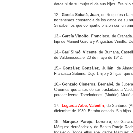
datos ni de su mujer ni de sus hijos. Era hij
12.-
García Sabaté, Juan
,
de Roquetes (Tarr
no tenemos constancia de los datos de su mu
Sí sabemos que compartió prisión con un 
13.-
García Vinolfo, Francisco
,
de Granada
hijo de Manuel García y Angustias Vinolfo. De
14.-
Garí Simó, Vicente
, de Burriana, Castel
de Valdenoceda el 20 de mayo de 1942.
15.-
González González
,
Julián
,
de Almag
Francisca Sobrino. Dejó 1 hijo y 2 hijas, q
16.-
Gonzalo Cisneros, Bernabé
,
de Jubera
Creemos que antes de ser trasladado a Valde
parecer leerse ‘Torrelodones’ (Madrid). Murió
17.-
Legarda Arbe, Valentín
,
de Santurde (Á
diciembre de 1939. Estaba casado. Sin hijos
18.-
Márquez Parejo, Lorenzo
,
de Garcia
Márquez Hernández y de Benita Parejo Rodr
Indalecio. Todos ellos apellidados Márquez 