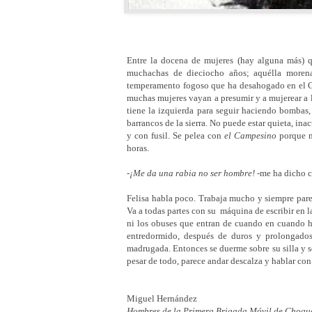
Entre la docena de mujeres (hay alguna más) qu
muchachas de dieciocho años; aquélla morena
temperamento fogoso que ha desahogado en el 
muchas mujeres vayan a presumir y a mujerear a l
tiene la izquierda para seguir haciendo bombas,
barrancos de la sierra. No puede estar quieta, i
y con fusil. Se pelea con
el Campesino
porque no
horas.
-
¡Me da una rabia no ser hombre!
-me ha dicho c
Felisa habla poco. Trabaja mucho y siempre parec
Va a todas partes con su máquina de escribir en 
ni los obuses que entran de cuando en cuando h
entredormido, después de duros y prolongados
madrugada. Entonces se duerme sobre su silla y s
pesar de todo, parece andar descalza y hablar con
Miguel Hernández
Hombres de la Primera Brigada Móvil de Choqu