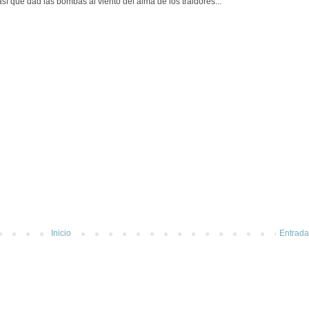
así que dad las bombas al viento del alma de los traidores...
Inicio
Entrada