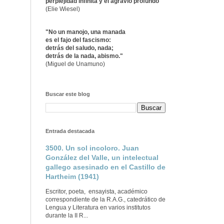
perplejidad infinita y el agravio profundo"
(Elie Wiesel)
"No un manojo, una manada
es el fajo del fascismo:
detrás del saludo, nada;
detrás de la nada, abismo."
(Miguel de Unamuno)
Buscar este blog
Entrada destacada
3500. Un sol incoloro. Juan
González del Valle, un intelectual
gallego asesinado en el Castillo de
Hartheim (1941)
Escritor, poeta, ensayista, académico
correspondiente de la R.A.G., catedrático de
Lengua y Literatura en varios institutos
durante la II R...