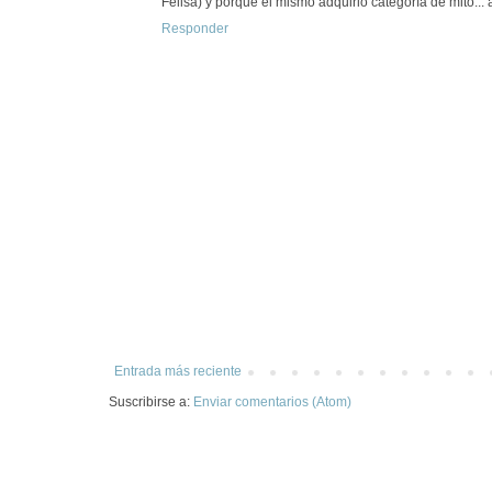
Felisa) y porque él mismo adquirió categoría de mito... 
Responder
Entrada más reciente
Suscribirse a:
Enviar comentarios (Atom)