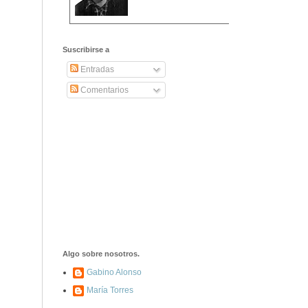
2406. Carta de
Dionisia Manzanero
Suscribirse a
Salas a sus padres
y hermanos
Entradas
Comentarios
1337. La noche de
los ochenta
asesinados
1040. Aniversario
del fusilamiento de
las 13 Rosas y sus
43 compañeros de
las JSU
74. Durruti, el
hombre sin miedo
Algo sobre nosotros.
Gabino Alonso
María Torres
453. Franco,