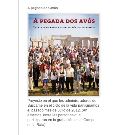
Franco, que tiene
el culo blanco ...
A pegada dos avós
577. Nos fusilaron
al anochecer, nos
fusilaron mal
307. Vuestros
nombres no se han
borrado en la
Historia
Proyecto en el que los administradores de
Búscame en el ciclo de la vida participamos
el pasado mes de Julio de 2012. (Ahí
estamos, entre las personas que
participaron en la grabación en el Campo
de la Rata)