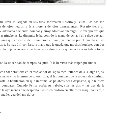
e lleva la Brigada en sus filas, sobresalen Rosario y Felisa. Las dos son
 de ojos negros y ésta morena de ojos transparentes. Rosario tiene un
Guadarrama haciendo bombas y arrojándolas al enemigo. Le avergüenza que
as trincheras. La dinamita le ha comido la mano derecha, y ella dice que aún
 tarea que aprendió de un minero asturiano, ya muerto por el pueblo en los
nactiva. Es más útil con la sola mano que le queda que muchos hombres con dos
 la deja acercarse a las trincheras, donde ella quisiera estar metida a todas
on la sinceridad de campesina pura. Y la he visto más mujer que nunca.
e andar envuelta en el resplandor del agua mediterránea de sus largos ojos.
la mano y no interrumpe su escritura, ni las bombas que la rodean de continuo
asta la habitación en que imprime las palabras del
Campesino
, que le dicta
 combates. Cuando Felisa acaba su trabajo, son las dos y las tres de la
e la oye menos que despierta. Lo único ruidoso en ella es su máquina. Pero, a
 una lengua de lana dulce.
e