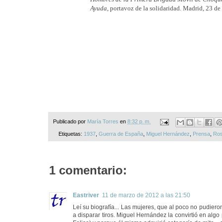
Ayuda
, portavoz de la solidaridad. Madrid, 23 d
Publicado por
María Torres
en
8:32 p. m.
Etiquetas:
1937
,
Guerra de España
,
Miguel Hernández
,
Prensa
,
Ros
1 comentario:
Eastriver
11 de marzo de 2012 a las 21:50
Leí su biografía... Las mujeres, que al poco no pudieron
a disparar tiros. Miguel Hernández la convirtió en al