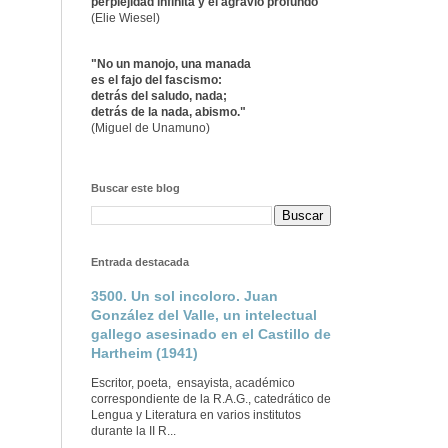
perplejidad infinita y el agravio profundo"
(Elie Wiesel)
"No un manojo, una manada
es el fajo del fascismo:
detrás del saludo, nada;
detrás de la nada, abismo."
(Miguel de Unamuno)
Buscar este blog
Entrada destacada
3500. Un sol incoloro. Juan
González del Valle, un intelectual
gallego asesinado en el Castillo de
Hartheim (1941)
Escritor, poeta, ensayista, académico
correspondiente de la R.A.G., catedrático de
Lengua y Literatura en varios institutos
durante la II R...