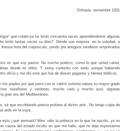
Orihuela, noviembre 1931
ogía" que-créalo-ya he leído cincuenta veces aprendiéndome algunas
 leído tantas veces su libro?. Dónde son mejores: en la soledad, a
a, llorosa hora del crepúsculo, yendo por antiguos senderos empolvados
stro es que soy pastor, No mucho poético, como lo que usted canta,
abras desde mi niñez. Y estoy contento con serlo, porque habiendo
ro oficio y me dió este que fue de dioses paganos y héroes bíblicos.
 los prados por que yerro con el cabrío ostenta natura su mayor grado
hos ruiseñores y verdores, mucho cielo y mucho azul, algunas
la gran era del Mediterráneo.
co, sé que escribiendo poesia profano al divino arte...No tengo culpa de
e arde en la suya...
ea esto ¿qué pensará? Mire: odio la pobreza en la que he nacido, yo no
ser causa del estado inculto en que me hallo, que no deja expresarme