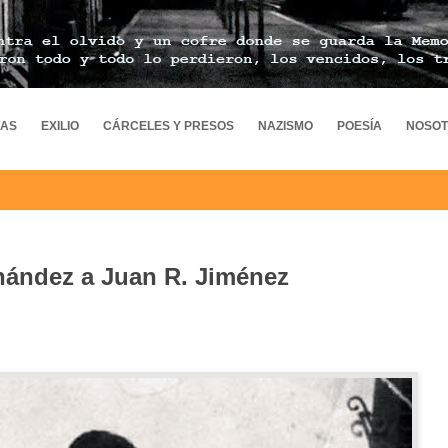
MAS
EXILIO
CÁRCELES Y PRESOS
NAZISMO
POESÍA
NOSO
rnández a Juan R. Jiménez