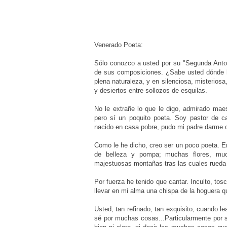
Venerado Poeta:
Sólo conozco a usted por su "Segunda Antol
de sus composiciones. ¿Sabe usted dónde he
plena naturaleza, y en silenciosa, misterios
y desiertos entre sollozos de esquilas.
No le extrañe lo que le digo, admirado mae
pero sí un poquito poeta. Soy pastor de c
nacido en casa pobre, pudo mi padre darme ot
Como le he dicho, creo ser un poco poeta. En
de belleza y pompa; muchas flores, muc
majestuosas montañas tras las cuales rueda 
Por fuerza he tenido que cantar. Inculto, tos
llevar en mi alma una chispa de la hoguera qu
Usted, tan refinado, tan exquisito, cuando l
sé por muchas cosas...Particularmente por 