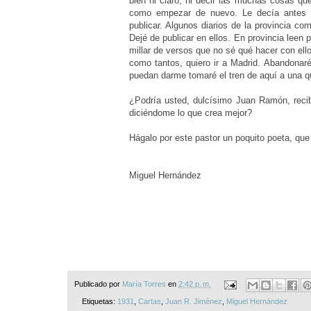
bien ni claro, ni decir las muchas cosas q
como empezar de nuevo. Le decía antes q
publicar. Algunos diarios de la provincia c
Dejé de publicar en ellos. En provincia leen
millar de versos que no sé qué hacer con ell
como tantos, quiero ir a Madrid. Abandonaré
puedan darme tomaré el tren de aquí a una qu
¿Podría usted, dulcísimo Juan Ramón, recib
diciéndome lo que crea mejor?
Hágalo por este pastor un poquito poeta, que
Miguel Hernández
Publicado por
María Torres
en
2:42 p. m.
Etiquetas:
1931
,
Cartas
,
Juan R. Jiménez
,
Miguel Hernández