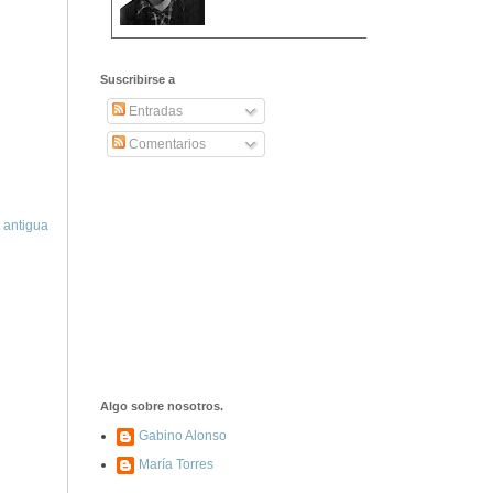
2406. Carta de
Dionisia Manzanero
Suscribirse a
Salas a sus padres
y hermanos
Entradas
Comentarios
1337. La noche de
los ochenta
asesinados
 antigua
1040. Aniversario
del fusilamiento de
las 13 Rosas y sus
43 compañeros de
las JSU
74. Durruti, el
hombre sin miedo
Algo sobre nosotros.
Gabino Alonso
María Torres
453. Franco,