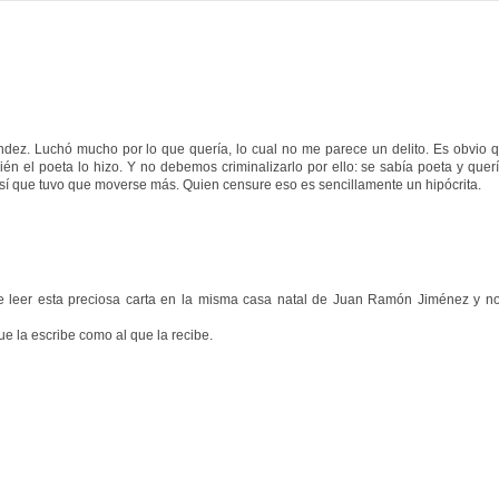
ndez. Luchó mucho por lo que quería, lo cual no me parece un delito. Es obvio 
ién el poeta lo hizo. Y no debemos criminalizarlo por ello: se sabía poeta y quer
así que tuvo que moverse más. Quien censure eso es sencillamente un hipócrita.
e leer esta preciosa carta en la misma casa natal de Juan Ramón Jiménez y n
ue la escribe como al que la recibe.