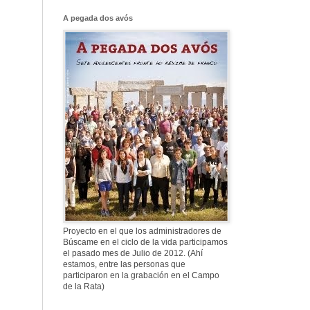
Franco, que tiene
el culo blanco ...
A pegada dos avós
577. Nos fusilaron
al anochecer, nos
fusilaron mal
307. Vuestros
nombres no se han
borrado en la
Historia
Proyecto en el que los administradores de
Búscame en el ciclo de la vida participamos
el pasado mes de Julio de 2012. (Ahí
estamos, entre las personas que
participaron en la grabación en el Campo
de la Rata)