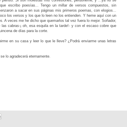
ue pienso. Si son molestas mis confesiones, perdóneme, y ...ya no sé
ue escribo poesías... Tengo un millar de versos compuestos, sin
omenzaron a sacar en sus páginas mis primeros poemas, con elogios...
 poco los versos y los que lo leen no los entienden. Y heme aquí con un
os. A veces me he dicho que quemarlos tal vez fuera lo mejor. Soñador,
 las cabras-¡ oh, esa esquila en la tarde!- y con el escaso cobre que
incena de días para la corte.
irme en su casa y leer lo que le lleve? ¿Podrá enviarme unas letras
 se lo agradecerá eternamente.