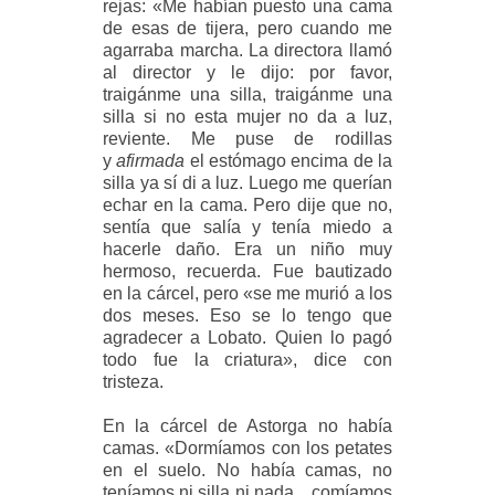
rejas: «Me habían puesto una cama
de esas de tijera, pero cuando me
agarraba marcha. La directora llamó
al director y le dijo: por favor,
traigánme una silla, traigánme una
silla si no esta mujer no da a luz,
reviente. Me puse de rodillas
y
afirmada
el estómago encima de la
silla ya sí di a luz. Luego me querían
echar en la cama. Pero dije que no,
sentía que salía y tenía miedo a
hacerle daño. Era un niño muy
hermoso, recuerda. Fue bautizado
en la cárcel, pero «se me murió a los
dos meses. Eso se lo tengo que
agradecer a Lobato. Quien lo pagó
todo fue la criatura», dice con
tristeza.
En la cárcel de Astorga no había
camas. «Dormíamos con los petates
en el suelo. No había camas, no
teníamos ni silla ni nada... comíamos