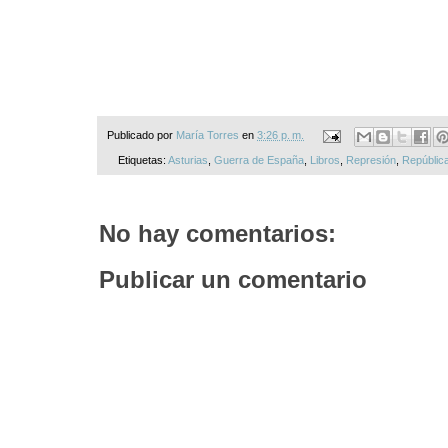
Publicado por
María Torres
en
3:26 p. m.
Etiquetas:
Asturias
,
Guerra de España
,
Libros
,
Represión
,
Repúblic
No hay comentarios:
Publicar un comentario