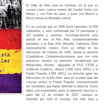
El Valle de Aller está en Asturias, en la que se
conoce como cuenca minera del Caudal, limita con
Mieres y con Pola de Lena, y junto con Morcín y
Riosa forman la Montaña central.
Es un concejo que en 1936 tenía censados 24.000
habitantes, y está conformado por 17 parroquias y
167 pueblos y caserías. Sociológicamente está
partido en dos: el Alto Aller, fundamentalmente
ganadero, y el Bajo Aller (Moreda, Caborana, Bóo)
esencialmente minero. Esto se reflejó en las
elecciones de Febrero de 1936, donde la derecha
(Candidatura Contrarrevolucionaria, que con este
expresivo nombre se presentó, encabezada por
Melquíades Álvarez, agrupaba al PLD, CEDA y
Sindicato Católico), obtuvo 5.500 votos (55%) y el
Frente Popular 4.500 (45%). La derecha ganó las
elecciones en al Alto Aller, pero en la parte baja del
concejo arrasó el Frente Popular, contrarrestando
los resultados que había obtenido la derecha. Estos
datos son importantes, pues la represión fascista a
partir del 21 de octubre de 1937 –aunque se
extendió por todo el concejo- fue más dura y