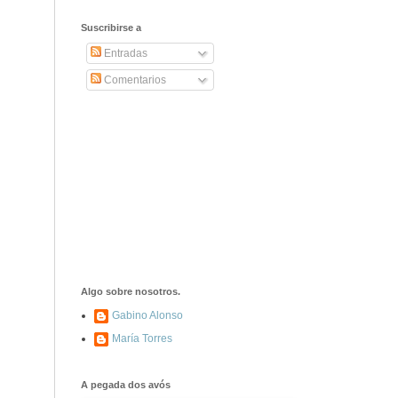
2406. Carta de
Dionisia Manzanero
Suscribirse a
Salas a sus padres
y hermanos
Entradas
Comentarios
1337. La noche de
los ochenta
asesinados
1040. Aniversario
del fusilamiento de
las 13 Rosas y sus
43 compañeros de
las JSU
74. Durruti, el
hombre sin miedo
Algo sobre nosotros.
Gabino Alonso
María Torres
453. Franco,
Franco, que tiene
el culo blanco ...
A pegada dos avós