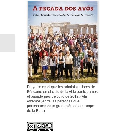
577. Nos fusilaron
al anochecer, nos
fusilaron mal
307. Vuestros
nombres no se han
borrado en la
Historia
Proyecto en el que los administradores de
Búscame en el ciclo de la vida participamos
el pasado mes de Julio de 2012. (Ahí
estamos, entre las personas que
participaron en la grabación en el Campo
de la Rata)