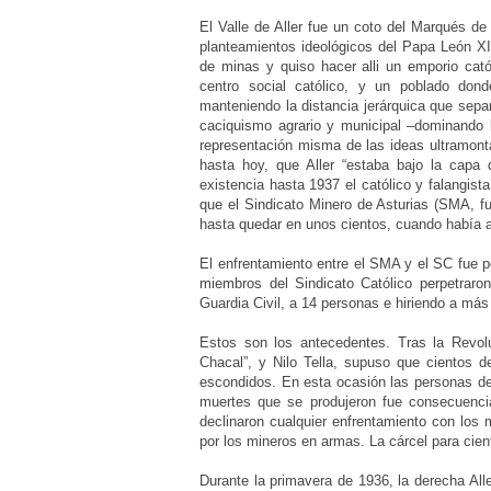
El Valle de Aller fue un coto del Marqués de
planteamientos ideológicos del Papa León XI
de minas y quiso hacer alli un emporio cató
centro social católico, y un poblado dond
manteniendo la distancia jerárquica que separ
caciquismo agrario y municipal –dominando lo
representación misma de las ideas ultramont
hasta hoy, que Aller “estaba bajo la capa 
existencia hasta 1937 el católico y falangis
que el Sindicato Minero de Asturias (SMA, fu
hasta quedar en unos cientos, cuando había a
El enfrentamiento entre el SMA y el SC fue 
miembros del Sindicato Católico perpetraron
Guardia Civil, a 14 personas e hiriendo a má
Estos son los antecedentes. Tras la Revolu
Chacal”, y Nilo Tella, supuso que cientos 
escondidos. En esta ocasión las personas de
muertes que se produjeron fue consecuencia
declinaron cualquier enfrentamiento con los 
por los mineros en armas. La cárcel para cien
Durante la primavera de 1936, la derecha All