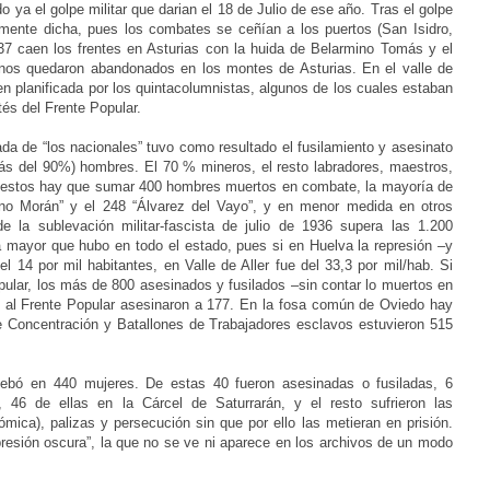
 ya el golpe militar que darian el 18 de Julio de ese año. Tras el golpe
amente dicha, pues los combates se ceñían a los puertos (San Isidro,
937 caen los frentes en Asturias con la huida de Belarmino Tomás y el
nos quedaron abandonados en los montes de Asturias. En el valle de
ien planificada por los quintacolumnistas, algunos de los cuales estaban
és del Frente Popular.
ada de “los nacionales” tuvo como resultado el fusilamiento y asesinato
s del 90%) hombres. El 70 % mineros, el resto labradores, maestros,
A estos hay que sumar 400 hombres muertos en combate, la mayoría de
vino Morán” y el 248 “Álvarez del Vayo”, y en menor medida en otros
de la sublevación militar-fascista de julio de 1936 supera las 1.200
 la mayor que hubo en todo el estado, pues si en Huelva la represión –y
l 14 por mil habitantes, en Valle de Aller fue del 33,3 por mil/hab. Si
pular, los más de 800 asesinados y fusilados –sin contar lo muertos en
al Frente Popular asesinaron a 177. En la fosa común de Oviedo hay
 Concentración y Batallones de Trabajadores esclavos estuvieron 515
cebó en 440 mujeres. De estas 40 fueron asesinadas o fusiladas, 6
46 de ellas en la Cárcel de Saturrarán, y el resto sufrieron las
mica), palizas y persecución sin que por ello las metieran en prisión.
epresión oscura”, la que no se ve ni aparece en los archivos de un modo