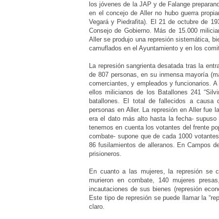
los jóvenes de la JAP y de Falange preparando
en el concejo de Aller no hubo guerra propi
Vegará y Piedrafita). El 21 de octubre de 1
Consejo de Gobierno. Más de 15.000 milicia
Aller se produjo una represión sistemática, b
camuflados en el Ayuntamiento y en los comit
La represión sangrienta desatada tras la entr
de 807 personas, en su inmensa mayoría (má
comerciantes, y empleados y funcionarios. 
ellos milicianos de los Batallones 241 “Sil
batallones. El total de fallecidos a causa 
personas en Aller. La represión en Aller fue
era el dato más alto hasta la fecha- supuso e
tenemos en cuenta los votantes del frente po
combate- supone que de cada 1000 votantes 
86 fusilamientos de alleranos. En Campos de
prisioneros.
En cuanto a las mujeres, la represión se 
murieron en combate, 140 mujeres presas, 
incautaciones de sus bienes (represión econó
Este tipo de represión se puede llamar la “r
claro.