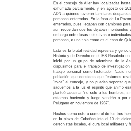
En el concejo de Aller hay localizadas has
exhumada parcialmente, y en agosto de 201
ADN a quienes tuvieran familiares despareci
personas enterradas. En la fosa de La Pozo
enterrados, pues llegaban con camiones para a
aún recuerdan que los dejaban moribundos d
embargo entre fosas colectivas e individuale
personas, o una sola como es el caso de Qui
Esta es la brutal realidad represiva y genoc
Historia y de Derecho en el IES Rosaleda en 
inició por un grupo de miembros de la As
dispusimos para el trabajo de investigación
trabajo personal como historiador. Nadie 
población que considera que “estamos revo
“rojos” el concejo, y no pueden soportar q
saquemos a la luz el espiritu que animó esa
planteó asesinar “no solo a los hombres, si
estamos haciendo y luego vendrán a por no
Pelúgano en noviembre de 1937”.
Hechos como este o como el de los tres herm
en la plaza de Cabañaquinta el 10 de dicie
derechistas locales, el cura local militares y f