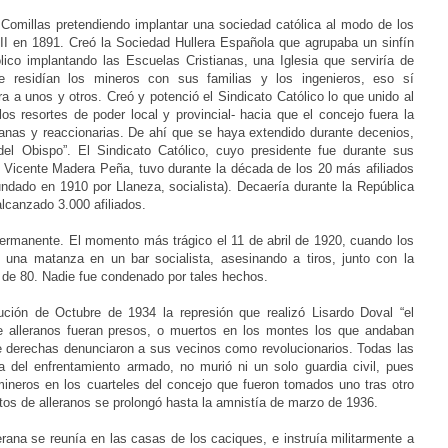
 Comillas pretendiendo implantar una sociedad católica al modo de los
II en 1891. Creó la Sociedad Hullera Española que agrupaba un sinfín
lico implantando las Escuelas Cristianas, una Iglesia que serviría de
e residían los mineros con sus familias y los ingenieros, eso sí
a a unos y otros. Creó y potenció el Sindicato Católico lo que unido al
s resortes de poder local y provincial- hacia que el concejo fuera la
anas y reaccionarias. De ahí que se haya extendido durante decenios,
del Obispo”. El Sindicato Católico, cuyo presidente fue durante sus
ta Vicente Madera Peña, tuvo durante la década de los 20 más afiliados
ndado en 1910 por Llaneza, socialista). Decaería durante la República
lcanzado 3.000 afiliados.
permanente. El momento más trágico el 11 de abril de 1920, cuando los
 una matanza en un bar socialista, asesinando a tiros, junto con la
s de 80. Nadie fue condenado por tales hechos.
ción de Octubre de 1934 la represión que realizó Lisardo Doval “el
de alleranos fueran presos, o muertos en los montes los que andaban
 derechas denunciaron a sus vecinos como revolucionarios. Todas las
 del enfrentamiento armado, no murió ni un solo guardia civil, pues
mineros en los cuarteles del concejo que fueron tomados uno tras otro
tos de alleranos se prolongó hasta la amnistía de marzo de 1936.
erana se reunía en las casas de los caciques, e instruía militarmente a