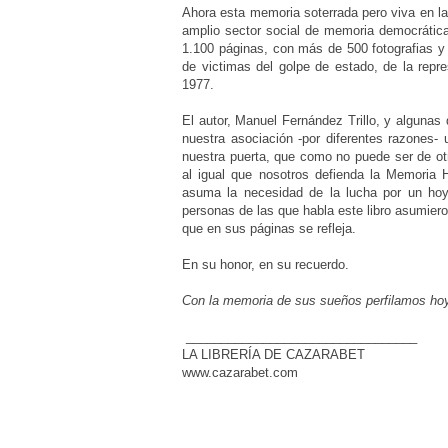
Ahora esta memoria soterrada pero viva en la
amplio sector social de memoria democrática
1.100 páginas, con más de 500 fotografias y
de victimas del golpe de estado, de la repr
1977.
El autor, Manuel Fernández Trillo, y algunas
nuestra asociación -por diferentes razones-
nuestra puerta, que como no puede ser de otr
al igual que nosotros defienda la Memoria H
asuma la necesidad de la lucha por un hoy
personas de las que habla este libro asumiero
que en sus páginas se refleja.
En su honor, en su recuerdo.
Con la memoria de sus sueños perfilamos hoy
_________________________________
LA LIBRERÍA DE CAZARABET
www.cazarabet.com