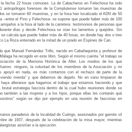
ta la fecha 22 fosas comunes. La de Cabacheros en Felechosa ha sido
1 antropólogos forenses de la Complutense tomaron las muestras de
dos se tomaron 60 muestras, y en la fosa han localizado el ADN de 50
na –entre el Pino y Felechosa- se supone que puede haber más de 100
rrojarlos a la fosa al lado de la carretera: testimonios de personas que
urante días y desde Felechosa se oían los lamentos y quejidos. Sin
s se calcula que puede haber más de 40 fosas, en donde hay dos o tres
co La Roza enterrado en la mitad de un prado en Espines de Can.
ida que Manuel Fernández Trillo, nacido en Cabañaquinta y profesor de
Málaga ha recogido en este libro. Según el mismo cuenta "el trabajo se
ociación de la Memoria Histórica de Aller. Los medios de los que
 fueron: ninguno, la voluntad de los miembros de la Asociación y mi
nos apoyó en nada, es más contamos con el rechazo de parte de la
lviendo mierda” y que debemos de dejarlo. No en vano limpiaron de
ue haya alleranos que hagamos el trabajo que estamos haciendo y que
 brutal estrategia fascista dentro de la cual hubo reuniones donde se
no también a las mujeres y a los hijos, porque ellas les contarán qué
sotros” según se dijo por ejemplo en una reunión de fascistas en
anos panaderos de la localidad de Cuérigo, asesinados por garrote vil
mbre de 1937, después de la celebración de la misa mayor, mientras
alangistas asistían a la ejecución.