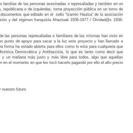
s familias de las personas asesinadas o represaliadas y tambien en un
, republicana o de izquierdas, toma proyección pública en un tomo de
 documentos que editado en el sello “Izarren Hautsa” de la asociación
esión y del régimen franquista Ahaztuak 1936-1977 / Olvidad@s 1936-
 de las personas represaliadas o familiares de las mísmas han visto en
 un punto de apoyo para sacar a la luz este proyecto y han llamado a
a forma ha estado abierta para ellos como lo esta para cualquiera que
istórica Democrática y Antifascista, lo que es tanto como decir que
 y un mañana más justo y más libre para todos, algo que aquellas
n en el momento en que les tocó hacerlo pagando por ello el alto precio
 nuestro futuro.