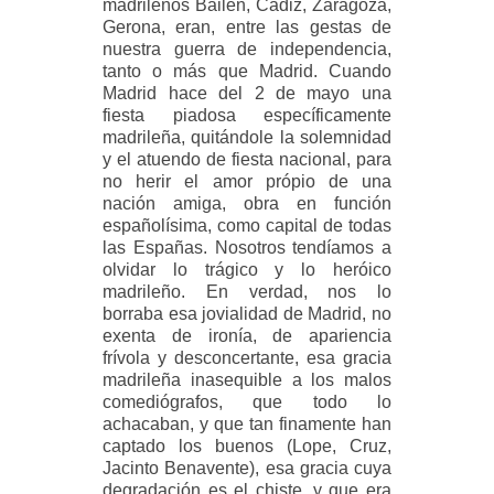
madrileños Bailén, Cádiz, Zaragoza,
Gerona, eran, entre las gestas de
nuestra guerra de independencia,
tanto o más que Madrid. Cuando
Madrid hace del 2 de mayo una
fiesta piadosa específicamente
madrileña, quitándole la solemnidad
y el atuendo de fiesta nacional, para
no herir el amor própio de una
nación amiga, obra en función
españolísima, como capital de todas
las Españas. Nosotros tendíamos a
olvidar lo trágico y lo heróico
madrileño. En verdad, nos lo
borraba esa jovialidad de Madrid, no
exenta de ironía, de apariencia
frívola y desconcertante, esa gracia
madrileña inasequible a los malos
comediógrafos, que todo lo
achacaban, y que tan finamente han
captado los buenos (Lope, Cruz,
Jacinto Benavente), esa gracia cuya
degradación es el chiste, y que era