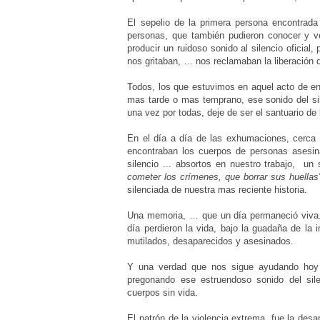
El sepelio de la primera persona encontrada
personas, que también pudieron conocer y 
producir un ruidoso sonido al silencio oficia
nos gritaban, … nos reclamaban la liberación
Todos, los que estuvimos en aquel acto de e
mas tarde o mas temprano, ese sonido del sile
una vez por todas, deje de ser el santuario de
En el día a día de las exhumaciones, cerca 
encontraban los cuerpos de personas asesi
silencio ... absortos en nuestro trabajo, u
cometer los crímenes, que borrar sus huellas”
silenciada de nuestra mas reciente historia.
Una memoria, … que un día permaneció viva..
día perdieron la vida, bajo la guadaña de la 
mutilados, desaparecidos y asesinados.
Y una verdad que nos sigue ayudando hoy a
pregonando ese estruendoso sonido del si
cuerpos sin vida.
El patrón de la violencia extrema, fue la desa