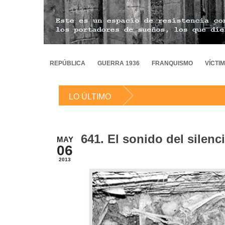
REPÚBLICA
GUERRA 1936
FRANQUISMO
VÍCTI
LO ÚLTIMO
641. El sonido del silenc
MAY
06
2013