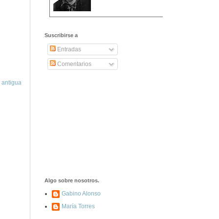
2406. Carta de
Dionisia Manzanero
Suscribirse a
Salas a sus padres
y hermanos
Entradas
Comentarios
1337. La noche de
los ochenta
 antigua
asesinados
1040. Aniversario
del fusilamiento de
las 13 Rosas y sus
43 compañeros de
las JSU
74. Durruti, el
hombre sin miedo
Algo sobre nosotros.
Gabino Alonso
María Torres
453. Franco,