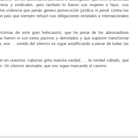
reros y sindicales, pero también lo fueron sus mujeres e hijos, sus
a violencia que jamás genero persecución jurídica ni penal contra los
n país que siempre rehuyó sus obligaciones estatales e internacionales
 victimas de este gran holocausto, que ha pesar de los abrumadores
ás fueron ni son seres pasivos y derrotados y que supieron transformar
, ese ... sonido del silencio se sigue amplificando a pesar de todas las
 en nuestras cabezas grita nuestra verdad, ... la verdad callada, que
cio. Un silencio atronador, que nos sigue marcando el camino.