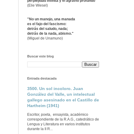
perplejidad infinita y el agravio profundo"
(Elie Wiesel)
"No un manojo, una manada
es el fajo del fascismo:
detrás del saludo, nada;
detrás de la nada, abismo."
(Miguel de Unamuno)
Buscar este blog
Entrada destacada
3500. Un sol incoloro. Juan
González del Valle, un intelectual
gallego asesinado en el Castillo de
Hartheim (1941)
Escritor, poeta, ensayista, académico
correspondiente de la R.A.G., catedrático de
Lengua y Literatura en varios institutos
durante la II R...