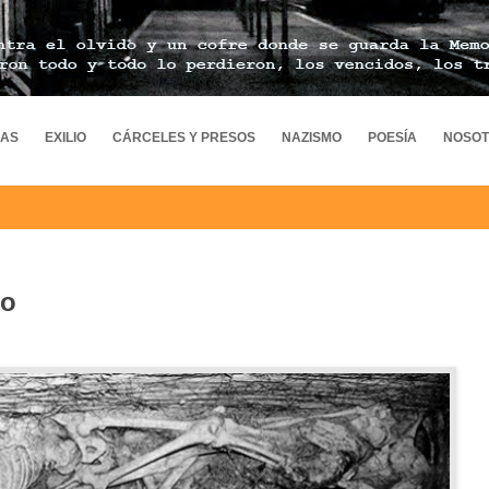
MAS
EXILIO
CÁRCELES Y PRESOS
NAZISMO
POESÍA
NOSO
io