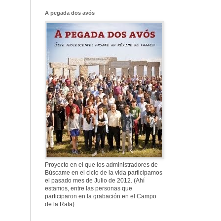
Franco, que tiene
el culo blanco ...
A pegada dos avós
577. Nos fusilaron
al anochecer, nos
fusilaron mal
307. Vuestros
nombres no se han
borrado en la
Historia
Proyecto en el que los administradores de
Búscame en el ciclo de la vida participamos
el pasado mes de Julio de 2012. (Ahí
estamos, entre las personas que
participaron en la grabación en el Campo
de la Rata)