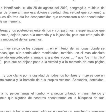
 e identificada, el día 28 de agosto del 2010, congregó a multitud de
ver de primera mano esa dolorosa verdad. Una verdad que comenzó a
l, pues día tras día los desaparecidos que comenzaron a ser encontrados
 de su memoria.
ntrega y los posteriores entendimos y compartimos la esperanza de que
ncio, dejaría paso a la memoria y a la justicia, para que este país de
 la impunidad de los asesinos.
… muy cerca de los cuerpos, ... en el interior de las fosas, donde se
nadas, que aún continuaban maniatados, también en el mas absoluto
n sonido ensordecedor clamaba a grandes voces ...
“ que fue más fácil
,
para que se dejase paso a la verdad y a la memoria de esta página
. y que clamó por la dignidad de todos los hombres y mujeres que un
intolerancia y la barbarie de sus propios vecinos. Acosados, detenidos,
 no perder jamás el rumbo, y a seguir gritando y transmitiendo y
lencio que algunos de nosotros encontramos en la búsqueda de sus
parición de los adversarios políticos e ideológicos, que llevó a asesinas