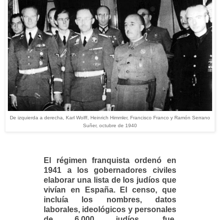
De izquierda a derecha, Karl Wolff, Heinrich Himmler, Francisco Franco y Ramón Serrano
Suñer, octubre de 1940
E
l régimen franquista ordenó en
1941 a los gobernadores civiles
elaborar una lista de los judíos que
vivían en España. El censo, que
incluía los nombres, datos
laborales, ideológicos y personales
de 6.000 judíos, fue,