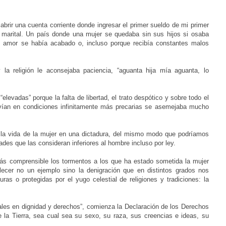
brir una cuenta corriente donde ingresar el primer sueldo de mi primer
a marital. Un país donde una mujer se quedaba sin sus hijos si osaba
u amor se había acabado o, incluso porque recibía constantes malos
 la religión le aconsejaba paciencia, “aguanta hija mía aguanta, lo
elevadas” porque la falta de libertad, el trato despótico y sobre todo el
vivían en condiciones infinitamente más precarias se asemejaba mucho
 la vida de la mujer en una dictadura, del mismo modo que podríamos
dades que las consideran inferiores al hombre incluso por ley.
más comprensible los tormentos a los que ha estado sometida la mujer
lecer no un ejemplo sino la denigración que en distintos grados nos
ras o protegidas por el yugo celestial de religiones y tradiciones: la
ales en dignidad y derechos”, comienza la Declaración de los Derechos
 la Tierra, sea cual sea su sexo, su raza, sus creencias e ideas, su