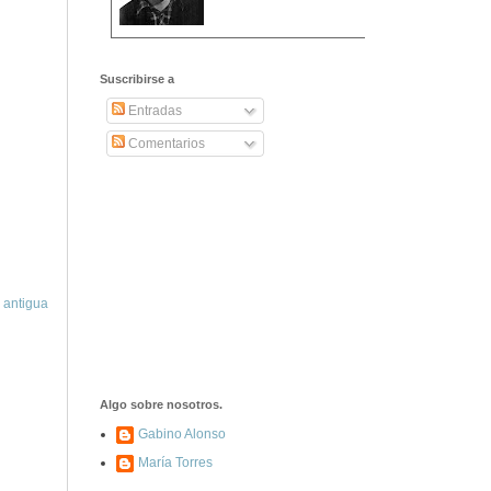
2406. Carta de
Dionisia Manzanero
Suscribirse a
Salas a sus padres
y hermanos
Entradas
Comentarios
1337. La noche de
los ochenta
asesinados
1040. Aniversario
del fusilamiento de
las 13 Rosas y sus
 antigua
43 compañeros de
las JSU
74. Durruti, el
hombre sin miedo
Algo sobre nosotros.
Gabino Alonso
María Torres
453. Franco,