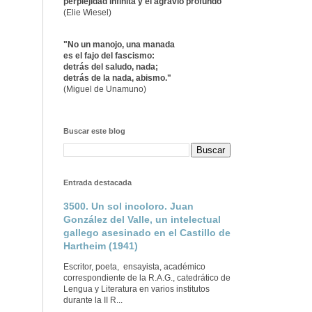
perplejidad infinita y el agravio profundo"
(Elie Wiesel)
"No un manojo, una manada
es el fajo del fascismo:
detrás del saludo, nada;
detrás de la nada, abismo."
(Miguel de Unamuno)
Buscar este blog
Entrada destacada
3500. Un sol incoloro. Juan
González del Valle, un intelectual
gallego asesinado en el Castillo de
Hartheim (1941)
Escritor, poeta, ensayista, académico
correspondiente de la R.A.G., catedrático de
Lengua y Literatura en varios institutos
durante la II R...