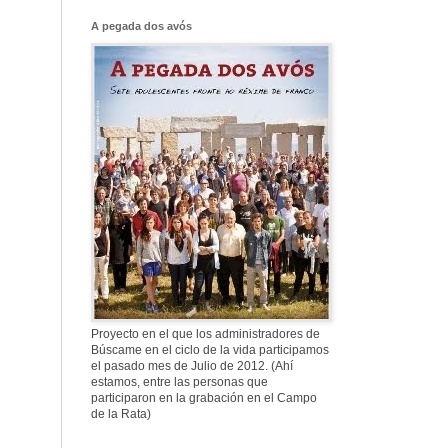
Franco, que tiene
el culo blanco ...
A pegada dos avós
577. Nos fusilaron
al anochecer, nos
fusilaron mal
307. Vuestros
nombres no se han
borrado en la
Historia
Proyecto en el que los administradores de
Búscame en el ciclo de la vida participamos
el pasado mes de Julio de 2012. (Ahí
estamos, entre las personas que
participaron en la grabación en el Campo
de la Rata)