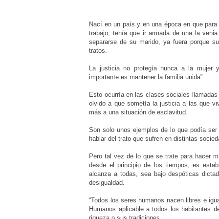
Nací en un país y en una época en que para a
trabajo, tenía que ir armada de una la veni
separarse de su marido, ya fuera porque s
tratos.
La justicia no protegía nunca a la mujer y
importante es mantener la familia unida”.
Esto ocurría en las clases sociales llamadas “
olvido a que sometía la justicia a las que 
más a una situación de esclavitud.
Son solo unos ejemplos de lo que podía ser
hablar del trato que sufren en distintas socie
Pero tal vez de lo que se trate para hacer 
desde el principio de los tiempos, es estab
alcanza a todas, sea bajo despóticas dictadu
desigualdad.
“Todos los seres humanos nacen libres e igu
Humanos aplicable a todos los habitantes de
riqueza o sus tradiciones.