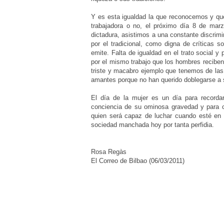
Y es esta igualdad la que reconocemos y que
trabajadora o no, el próximo día 8 de mar
dictadura, asistimos a una constante discrim
por el tradicional, como digna de críticas 
emite. Falta de igualdad en el trato social y
por el mismo trabajo que los hombres reciben s
triste y macabro ejemplo que tenemos de l
amantes porque no han querido doblegarse a 
El día de la mujer es un día para recorda
conciencia de su ominosa gravedad y para c
quien será capaz de luchar cuando esté en e
sociedad manchada hoy por tanta perfidia.
Rosa Regàs
El Correo de Bilbao (06/03/2011)