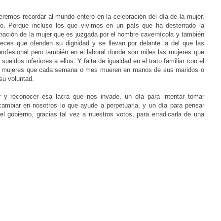
remos recordar al mundo entero en la celebración del día de la mujer,
zo. Porque incluso los que vivimos en un país que ha desterrado la
inación de la mujer que es juzgada por el hombre cavernícola y también
soeces que ofenden su dignidad y se llevan por delante la del que las
 profesional pero también en el laboral donde son miles las mujeres que
ueldos inferiores a ellos. Y falta de igualdad en el trato familiar con el
as mujeres que cada semana o mes mueren en manos de sus maridos o
su voluntad.
r y reconocer esa lacra que nos invade, un día para intentar tomar
ambiar en nosotros lo que ayude a perpetuarla, y un día para pensar
l gobierno, gracias tal vez a nuestros votos, para erradicarla de una