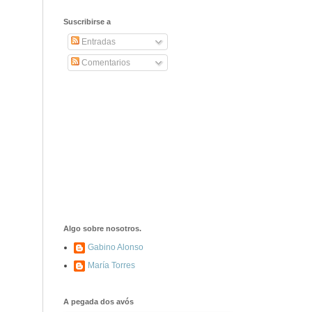
2406. Carta de
Dionisia Manzanero
Suscribirse a
Salas a sus padres
y hermanos
Entradas
Comentarios
1337. La noche de
los ochenta
asesinados
1040. Aniversario
del fusilamiento de
las 13 Rosas y sus
43 compañeros de
las JSU
74. Durruti, el
hombre sin miedo
Algo sobre nosotros.
Gabino Alonso
María Torres
453. Franco,
Franco, que tiene
el culo blanco ...
A pegada dos avós