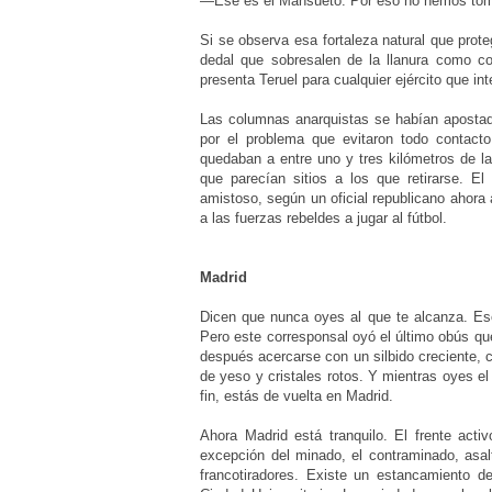
—Ese es el Mansueto. Por eso no hemos tomad
Si se observa esa fortaleza natural que prot
dedal que sobresalen de la llanura como co
presenta Teruel para cualquier ejército que in
Las columnas anarquistas se habían apostad
por el problema que evitaron todo contact
quedaban a entre uno y tres kilómetros de l
que parecían sitios a los que retirarse. E
amistoso, según un oficial republicano ahora
a las fuerzas rebeldes a jugar al fútbol.
Madrid
Dicen que nunca oyes al que te alcanza. Eso
Pero este corresponsal oyó el último obús qu
después acercarse con un silbido creciente, 
de yeso y cristales rotos. Y mientras oyes el 
fin, estás de vuelta en Madrid.
Ahora Madrid está tranquilo. El frente act
excepción del minado, el contraminado, asal
francotiradores. Existe un estancamiento d