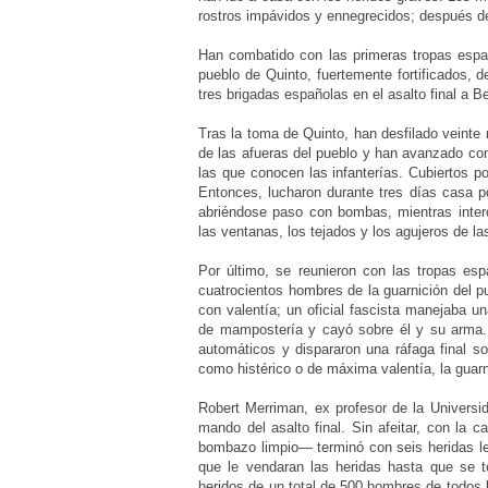
rostros impávidos y ennegrecidos; después de
Han combatido con las primeras tropas espa
pueblo de Quinto, fuertemente fortificados, 
tres brigadas españolas en el asalto final a Be
Tras la toma de Quinto, han desfilado veinte
de las afueras del pueblo y han avanzado co
las que conocen las infanterías. Cubiertos po
Entonces, lucharon durante tres días casa p
abriéndose paso con bombas, mientras interc
las ventanas, los tejados y los agujeros de la
Por último, se reunieron con las tropas esp
cuatrocientos hombres de la guarnición del 
con valentía; un oficial fascista manejaba u
de mampostería y cayó sobre él y su arma. 
automáticos y dispararon una ráfaga final so
como histérico o de máxima valentía, la guarni
Robert Merriman, ex profesor de la Universid
mando del asalto final. Sin afeitar, con la
bombazo limpio— terminó con seis heridas le
que le vendaran las heridas hasta que se 
heridos de un total de 500 hombres de todos 