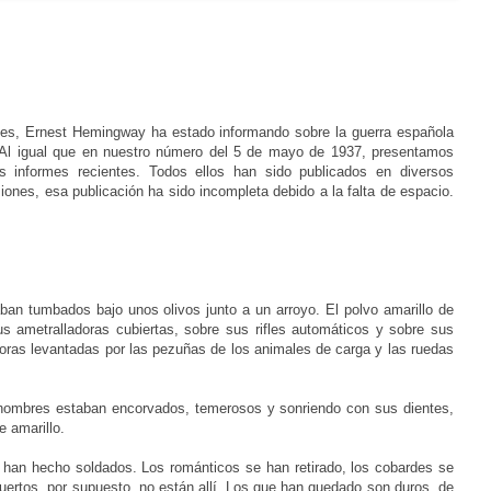
es, Ernest Hemingway ha estado informando sobre la guerra española
 Al igual que en nuestro número del 5 de mayo de 1937, presentamos
 informes recientes. Todos ellos han sido publicados en diversos
siones, esa publicación ha sido incompleta debido a la falta de espacio.
an tumbados bajo unos olivos junto a un arroyo. El polvo amarillo de
 ametralladoras cubiertas, sobre sus rifles automáticos y sobre sus
ras levantadas por las pezuñas de los animales de carga y las ruedas
os hombres estaban encorvados, temerosos y sonriendo con sus dientes,
 amarillo.
 han hecho soldados. Los románticos se han retirado, los cobardes se
uertos, por supuesto, no están allí. Los que han quedado son duros, de