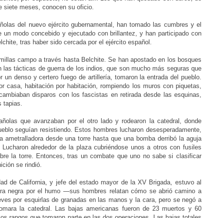
 siete meses, conocen su oficio.
ñolas del nuevo ejército gubernamental, han tomado las cumbres y el
de un modo concebido y ejecutado con brillantez, y han participado con
lchite, tras haber sido cercada por el ejército español.
 millas campo a través hasta Belchite. Se han apostado en los bosques
n las tácticas de guerra de los indios, que son mucho más seguras que
r un denso y certero fuego de artillería, tomaron la entrada del pueblo.
or casa, habitación por habitación, rompiendo los muros con piquetas,
ambiaban disparos con los fascistas en retirada desde las esquinas,
s tapias.
añolas que avanzaban por el otro lado y rodearon la catedral, donde
pueblo seguían resistiendo. Estos hombres lucharon desesperadamente,
na ametralladora desde una torre hasta que una bomba derribó la aguja
Lucharon alrededor de la plaza cubriéndose unos a otros con fusiles
bre la torre. Entonces, tras un combate que uno no sabe si clasificar
ción se rindió.
ad de California, y jefe del estado mayor de la XV Brigada, estuvo al
 cara negra por el humo —sus hombres relatan cómo se abrió camino a
ves por esquirlas de granadas en las manos y la cara, pero se negó a
tomara la catedral. Las bajas americanas fueron de 23 muertos y 60
los rangos que tomaron parte en las dos operaciones. Las bajas totales