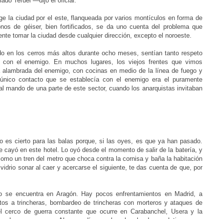
o Teruel —dijo el oficial.
ege la ciudad por el este, flanqueada por varios montículos en forma de
nos de géiser, bien fortificados, se da uno cuenta del problema que
tente tomar la ciudad desde cualquier dirección, excepto el noroeste.
o en los cerros más altos durante ocho meses, sentían tanto respeto
o con el enemigo. En muchos lugares, los viejos frentes que vimos
a alambrada del enemigo, con cocinas en medio de la línea de fuego y
l único contacto que se establecía con el enemigo era el puramente
 al mando de una parte de este sector, cuando los anarquistas invitaban
 es cierto para las balas porque, si las oyes, es que ya han pasado.
e cayó en este hotel. Lo oyó desde el momento de salir de la batería, y
como un tren del metro que choca contra la cornisa y baña la habitación
vidrio sonar al caer y acercarse el siguiente, te das cuenta de que, por
ivo se encuentra en Aragón. Hay pocos enfrentamientos en Madrid, a
tos a trincheras, bombardeo de trincheras con morteros y ataques de
el cerco de guerra constante que ocurre en Carabanchel, Usera y la