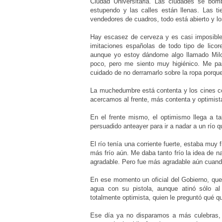
Ciudad Universitaria. Las ciudades se bo
estupendo y las calles están llenas. Las ti
vendedores de cuadros, todo está abierto y lo
Hay escasez de cerveza y es casi imposibl
imitaciones españolas de todo tipo de licor
aunque yo estoy dándome algo llamado Mil
poco, pero me siento muy higiénico. Me par
cuidado de no derramarlo sobre la ropa porqu
La muchedumbre está contenta y los cines co
acercamos al frente, más contenta y optimista
En el frente mismo, el optimismo llega a ta
persuadido anteayer para ir a nadar a un río q
El río tenía una corriente fuerte, estaba muy
más frío aún. Me daba tanto frío la idea de 
agradable. Pero fue más agradable aún cuando
En ese momento un oficial del Gobierno, que
agua con su pistola, aunque atinó sólo al 
totalmente optimista, quien le preguntó qué q
Ese día ya no disparamos a más culebras, p