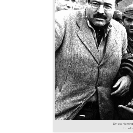
Ernest Hemingw
En el 