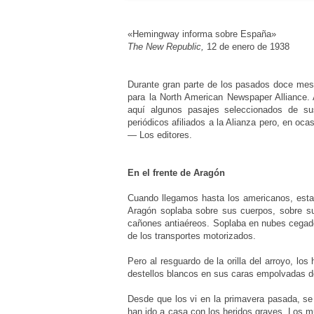
«Hemingway informa sobre España»
The New Republic,
12 de enero de 1938
Durante gran parte de los pasados doce mes
para la North American Newspaper Alliance.
aquí algunos pasajes seleccionados de sus
periódicos afiliados a la Alianza pero, en oca
— Los editores.
En el frente de Aragón
Cuando llegamos hasta los americanos, estab
Aragón soplaba sobre sus cuerpos, sobre sus
cañones antiaéreos. Soplaba en nubes cegado
de los transportes motorizados.
Pero al resguardo de la orilla del arroyo, l
destellos blancos en sus caras empolvadas de
Desde que los vi en la primavera pasada, se
han ido a casa con los heridos graves. Los m