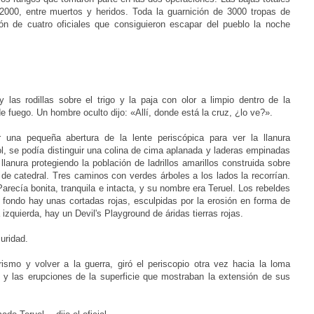
2000, entre muertos y heridos. Toda la guarnición de 3000 tropas de
ón de cuatro oficiales que consiguieron escapar del pueblo la noche
as rodillas sobre el trigo y la paja con olor a limpio dentro de la
de fuego. Un hombre oculto dijo: «Allí, donde está la cruz, ¿lo ve?».
una pequeña abertura de la lente periscópica para ver la llanura
 sol, se podía distinguir una colina de cima aplanada y laderas empinadas
lanura protegiendo la población de ladrillos amarillos construida sobre
s de catedral. Tres caminos con verdes árboles a los lados la recorrían.
ecía bonita, tranquila e intacta, y su nombre era Teruel. Los rebeldes
Al fondo hay unas cortadas rojas, esculpidas por la erosión en forma de
 izquierda, hay un Devil's Playground de áridas tierras rojas.
uridad.
rismo y volver a la guerra, giró el periscopio otra vez hacia la loma
as y las erupciones de la superficie que mostraban la extensión de sus