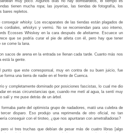
mbardean muy poco. Algunos días no hay bombardeos, el tiempo es
endas tienen mucha ropa; las joyerías, las tiendas de fotografía, los
s bares repletos.
e conseguir
whisky.
Los escaparates de las tiendas están plagados de
es cordiales,
whiskys
y vermú. No se recomiendan para uso interno,
ords Ecosses Whiskey en la cara después de afeitarme. Escuece un
ece que se podría curar el pie de atleta con él, pero hay que tener
e se come la lana.
n sacos de arena en la entrada se llenan cada tarde. Cuanto más nos
 está la gente.
l punto que este corresponsal, muy en contra de su buen juicio, fue
ue forma una tierra de nadie en el frente de Cuenca.
 frío y completamente dominado por posiciones fascistas, lo cual me dio
nadar en esas circunstancias que, cuando me metí al agua, la sentí muy
 salí y me puse detrás de un árbol.
 formaba parte del optimista grupo de nadadores, mató una culebra de
tercer disparo. Eso produjo una reprimenda de otro oficial, no tan
uería conseguir con el tiroteo, ¿que nos apuntaran con ametralladoras?
ero vi tres truchas que debían de pesar más de cuatro libras [algo