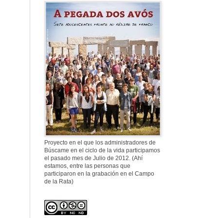
577. Nos fusilaron
al anochecer, nos
fusilaron mal
307. Vuestros
nombres no se han
borrado en la
Historia
Proyecto en el que los administradores de
Búscame en el ciclo de la vida participamos
el pasado mes de Julio de 2012. (Ahí
estamos, entre las personas que
participaron en la grabación en el Campo
de la Rata)