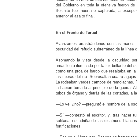
del Gobierno en toda la ofensiva fueron de 
Belchite fue muerta o capturada, a excepci
anterior al asalto final.
En el Frente de Teruel
Avanzamos arrastrándonos con las manos y l
oscuridad del refugio subterráneo de la línea 
Asomando la vista desde la oscuridad por 
amarillenta iluminada por la luz brillante del
como una proa de barco que resaltaba en la l
las riberas del río. Sobresalían cuatro aguja
La rodeaban verdes campos de remolachas. Par
la habían tomado al principio de la guerra. 
tubos de órgano y detrás de las cortadas, a la
—Lo ve, ¿no? —preguntó el hombre de la osc
—Sí —contestó el escritor, y, tras hacer tu
solitaria, escudriñando las cicatrices blanc
fortificaciones.