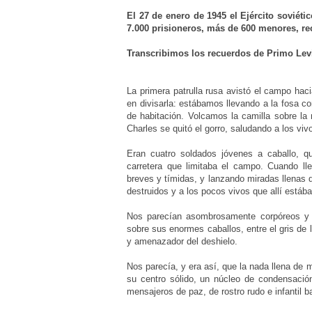
El 27 de enero de 1945 el Ejército soviétic
7.000 prisioneros, más de 600 menores, rec
Transcribimos los recuerdos de Primo Levi,
La primera patrulla rusa avistó el campo hac
en divisarla: estábamos llevando a la fosa 
de habitación. Volcamos la camilla sobre la 
Charles se quitó el gorro, saludando a los viv
Eran cuatro soldados jóvenes a caballo, q
carretera que limitaba el campo. Cuando ll
breves y tímidas, y lanzando miradas llenas
destruidos y a los pocos vivos que allí estáb
Nos parecían asombrosamente corpóreos y r
sobre sus enormes caballos, entre el gris de l
y amenazador del deshielo.
Nos parecía, y era así, que la nada llena de
su centro sólido, un núcleo de condensació
mensajeros de paz, de rostro rudo e infantil 