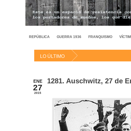
REPÚBLICA
GUERRA 1936
FRANQUISMO
VÍCTI
LO ÚLTIMO
1281. Auschwitz, 27 de E
ENE
27
2015