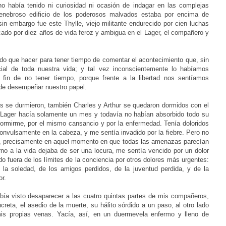
no había tenido ni curiosidad ni ocasión de indagar en las complejas
 tenebroso edificio de los poderosos malvados estaba por encima de
in embargo fue este Thylle, viejo militante endurecido por cien luchas
ficado por diez años de vida feroz y ambigua en el Lager, el compañero y
do que hacer para tener tiempo de comentar el acontecimiento que, sin
al de toda nuestra vida; y tal vez inconscientemente lo habíamos
 fin de no tener tiempo, porque frente a la libertad nos sentíamos
 de desempeñar nuestro papel.
s se durmieron, también Charles y Arthur se quedaron dormidos con el
 Lager hacía solamente un mes y todavía no habían absorbido todo su
ormirme, por el mismo cansancio y por la enfermedad. Tenía doloridos
nvulsamente en la cabeza, y me sentía invadido por la fiebre. Pero no
e, precisamente en aquel momento en que todas las amenazas parecían
no a la vida dejaba de ser una locura, me sentía vencido por un dolor
o fuera de los límites de la conciencia por otros dolores más urgentes:
de la soledad, de los amigos perdidos, de la juventud perdida, y de la
or.
ía visto desaparecer a las cuatro quintas partes de mis compañeros,
reta, el asedio de la muerte, su hálito sórdido a un paso, al otro lado
 mis propias venas. Yacía, así, en un duermevela enfermo y lleno de