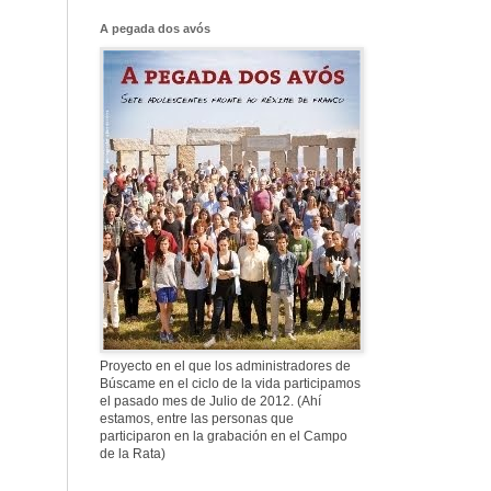
Franco, que tiene
el culo blanco ...
A pegada dos avós
577. Nos fusilaron
al anochecer, nos
fusilaron mal
307. Vuestros
nombres no se han
borrado en la
Historia
Proyecto en el que los administradores de
Búscame en el ciclo de la vida participamos
el pasado mes de Julio de 2012. (Ahí
estamos, entre las personas que
participaron en la grabación en el Campo
de la Rata)