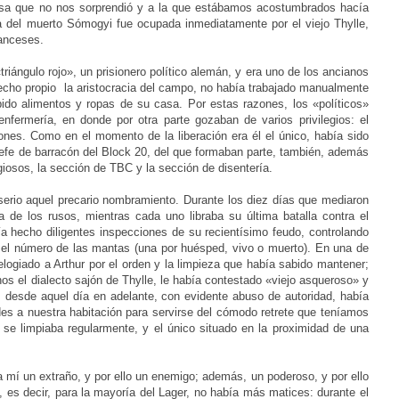
cosa que no nos sorprendió y a la que estábamos acostumbrados hacía
ra del muerto Sómogyi fue ocupada inmediatamente por el viejo Thylle,
ranceses.
triángulo rojo», un prisionero político alemán, y era uno de los ancianos
recho propio la aristocracia del campo, no había trabajado manualmente
bido alimentos y ropas de su casa. Por estas razones, los «políticos»
fermería, en donde por otra parte gozaban de varios privilegios: el
iones. Como en el momento de la liberación era él el único, había sido
 jefe de barracón del Block 20, del que formaban parte, también, además
iosos, la sección de TBC y la sección de disentería.
rio aquel precario nombramiento. Durante los diez días que mediaron
a de los rusos, mientras cada uno libraba su última batalla contra el
ía hecho diligentes inspecciones de su recientísimo feudo, controlando
y el número de las mantas (una por huésped, vivo o muerto). En una de
elogiado a Arthur por el orden y la limpieza que había sabido mantener;
s el dialecto sajón de Thylle, le había contestado «viejo asqueroso» y
, desde aquel día en adelante, con evidente abuso de autoridad, había
des a nuestra habitación para servirse del cómodo retrete que teníamos
e se limpiaba regularmente, y el único situado en la proximidad de una
ra mí un extraño, y por ello un enemigo; además, un poderoso, y por ello
 es decir, para la mayoría del Lager, no había más matices: durante el