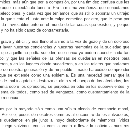
imidos, más aún que por la compasión, por una timidez confusa que les
re aquel espectáculo funesto. Era la misma vergüenza que conocíamos
selecciones, y cada vez que teníamos que asistir o soportar un ultraje:
a que siente el justo ante la culpa cometida por otro, que le pesa por
cida irrevocablemente en el mundo de las cosas que existen, y porque
 y no ha sido capaz de contrarrestarla.
 grave y difícil, y nos llenó el ánimo a la vez de gozo y de un doloroso
r lavar nuestras conciencias y nuestras memorias de la suciedad que
 que aquello no podía suceder; que nunca ya podría suceder nada tan
do, y que las señales de las ofensas se quedarían en nosotros para
ieron, y en los lugares donde sucedieron, y en los relatos que haríamos
egio de nuestra generación y de mi pueblo— nadie ha podido comprender
a, que se extiende como una epidemia. Es una necedad pensar que la
e de mal inagotable: destroza el alma y el cuerpo de los afectados, los
mia sobre los opresores, se perpetúa en odio en los supervivientes, y
 misma de todos, como sed de venganza, como quebrantamiento de la
 renuncia.
das por la mayoría sólo como una súbita oleada de cansancio moral,
 Por ello, pocos de nosotros corrimos al encuentro de los salvadores,
os quedamos en pie junto al hoyo desbordante de miembros lívidos
 luego volvimos con la camilla vacía a llevar la noticia a nuestros