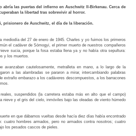
o abría las puertas del infierno en Auschwitz II-Birkenau. Cerca de
uperaban la libertad tras sobrevivir al horror.
 prisionero de Auschwitz, el día de la liberación.
ia mediodía del 27 de enero de 1945. Charles y yo fuimos los primeros
común el cadáver de Sómogyi, el primer muerto de nuestros compañeros
nieve sucia, porque la fosa estaba llena ya y no había otra sepultura:
os y los muertos.
ue avanzaban cautelosamente, metralleta en mano, a lo largo de la
egaron a las alambradas se pararon a mirar, intercambiando palabras
 de extraño embarazo a los cadáveres descompuestos, a los barracones
amos.
eales, suspendidos (la carretera estaba más en alto que el campo)
a nieve y el gris del cielo, inmóviles bajo las oleadas de viento húmedo
 muerte en que dábamos vueltas desde hacía diez días había encontrado
n: cuatro hombres armados, pero no armados contra nosotros; cuatro
bajo los pesados cascos de pieles.