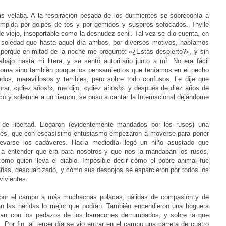
s velaba. A la respiración pesada de los durmientes se sobreponía a
rrumpida por golpes de tos y por gemidos y suspiros sofocados. Thylle
de viejo, insoportable como la desnudez senil. Tal vez se dio cuenta, en
a soledad que hasta aquel día ambos, por diversos motivos, habíamos
porque en mitad de la noche me preguntó: «¿Estás despierto?», y sin
ajo hasta mi litera, y se sentó autoritario junto a mí. No era fácil
dioma sino también porque los pensamientos que teníamos en el pecho
os, maravillosos y terribles, pero sobre todo confusos. Le dije que
lorar, «¡diez años!», me dijo, «¡diez años!»: y después de diez años de
esco y solemne a un tiempo, se puso a cantar la Internacional dejándome
de libertad. Llegaron (evidentemente mandados por los rusos) una
eres, que con escasísimo entusiasmo empezaron a moverse para poner
levarse los cadáveres. Hacia mediodía llegó un niño asustado que
o a entender que era para nosotros y que nos la mandaban los rusos,
omo quien lleva el diablo. Imposible decir cómo el pobre animal fue
ñas, descuartizado, y cómo sus despojos se esparcieron por todos los
vivientes.
as por el campo a más muchachas polacas, pálidas de compasión y de
an las heridas lo mejor que podían. También encendieron una hoguera
an con los pedazos de los barracones derrumbados, y sobre la que
 Por fin, al tercer día se vio entrar en el campo una carreta de cuatro