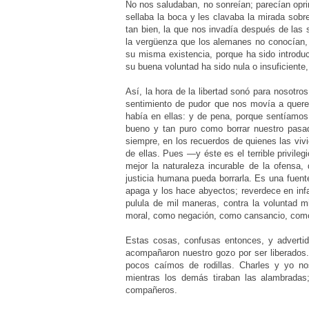
No nos saludaban, no sonreían; parecían opr
sellaba la boca y les clavaba la mirada sob
tan bien, la que nos invadía después de las 
la vergüenza que los alemanes no conocían, l
su misma existencia, porque ha sido introdu
su buena voluntad ha sido nula o insuficiente,
Así, la hora de la libertad sonó para nosotros
sentimiento de pudor que nos movía a quere
había en ellas: y de pena, porque sentíamos
bueno y tan puro como borrar nuestro pasa
siempre, en los recuerdos de quienes las viv
de ellas. Pues —y éste es el terrible privil
mejor la naturaleza incurable de la ofens
justicia humana pueda borrarla. Es una fuent
apaga y los hace abyectos; reverdece en infa
pulula de mil maneras, contra la voluntad
moral, como negación, como cansancio, como
Estas cosas, confusas entonces, y adverti
acompañaron nuestro gozo por ser liberados.
pocos caímos de rodillas. Charles y yo n
mientras los demás tiraban las alambradas;
compañeros.