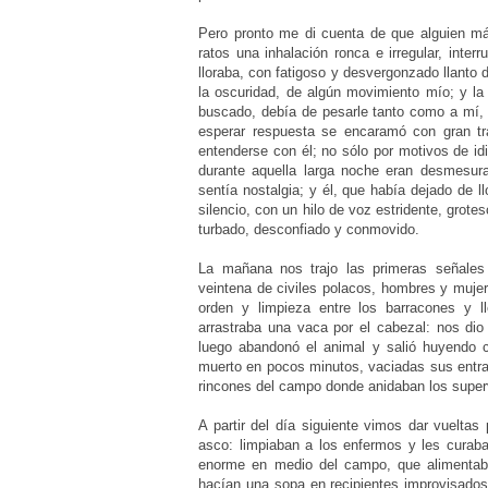
Pero pronto me di cuenta de que alguien má
ratos una inhalación ronca e irregular, inte
lloraba, con fatigoso y desvergonzado llanto 
la oscuridad, de algún movimiento mío; y l
buscado, debía de pesarle tanto como a mí, 
esperar respuesta se encaramó con gran trab
entenderse con él; no sólo por motivos de i
durante aquella larga noche eran desmesurad
sentía nostalgia; y él, que había dejado de l
silencio, con un hilo de voz estridente, grot
turbado, desconfiado y conmovido.
La mañana nos trajo las primeras señales 
veintena de civiles polacos, hombres y muj
orden y limpieza entre los barracones y l
arrastraba una vaca por el cabezal: nos di
luego abandonó el animal y salió huyendo c
muerto en pocos minutos, vaciadas sus entra
rincones del campo donde anidaban los super
A partir del día siguiente vimos dar vuelt
asco: limpiaban a los enfermos y les curab
enorme en medio del campo, que alimentab
hacían una sopa en recipientes improvisados.