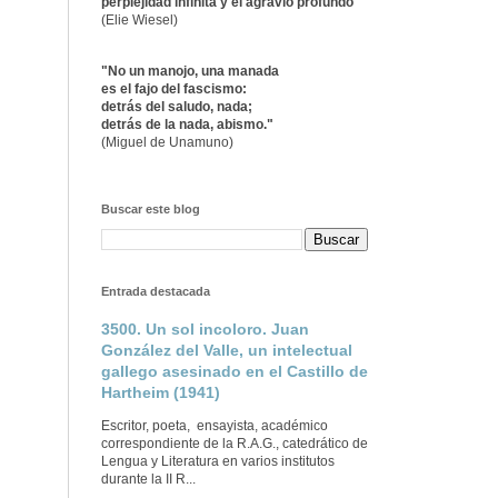
perplejidad infinita y el agravio profundo"
(Elie Wiesel)
"No un manojo, una manada
es el fajo del fascismo:
detrás del saludo, nada;
detrás de la nada, abismo."
(Miguel de Unamuno)
Buscar este blog
Entrada destacada
3500. Un sol incoloro. Juan
González del Valle, un intelectual
gallego asesinado en el Castillo de
Hartheim (1941)
Escritor, poeta, ensayista, académico
correspondiente de la R.A.G., catedrático de
Lengua y Literatura en varios institutos
durante la II R...