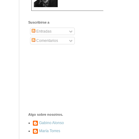
2406. Carta de
Dionisia Manzanero
Suscribirse a
Salas a sus padres
y hermanos
Entradas
Comentarios
1337. La noche de
los ochenta
asesinados
1040. Aniversario
del fusilamiento de
las 13 Rosas y sus
43 compañeros de
las JSU
74. Durruti, el
hombre sin miedo
Algo sobre nosotros.
Gabino Alonso
María Torres
453. Franco,