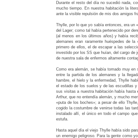
Durante el resto del día no sucedió nada, 
mucho tiempo. En nuestra habitación la lite
ante la visible repulsión de mis dos amigos f
Thylle, por lo que yo sabía entonces, era un «
del Lager; como tal había pertenecido por de
(al menos en los últimos años) y había reci
alemanes eran raramente huéspedes de la en
primero de ellos, el de escapar a las selecc
investido por los SS que huían, del cargo de
de nuestra sala de enfermos altamente contag
Como era alemán, se había tomado muy en se
entre la partida de los alemanes y la llegad
hambre, el hielo y la enfermedad, Thylle hab
el estado de los suelos y de las escudillas 
sus visitas a nuestra habitación había hasta 
Arthur, que no entendía alemán, y mucho meno
«puta de los boches»; a pesar de ello Thylle
cogido la costumbre de venirse todas las tar
instalado allí, el único en todo el campo qu
estufa.
Hasta aquel día el viejo Thylle había sido pa
un enemigo peligroso. Para la gente como yo,