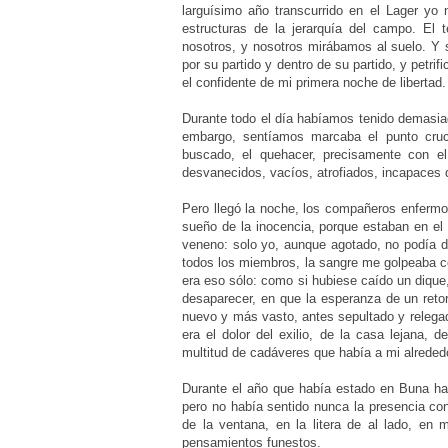
larguísimo año transcurrido en el Lager yo 
estructuras de la jerarquía del campo. El
nosotros, y nosotros mirábamos al suelo. Y s
por su partido y dentro de su partido, y petri
el confidente de mi primera noche de libertad.
Durante todo el día habíamos tenido demasia
embargo, sentíamos marcaba el punto cruci
buscado, el quehacer, precisamente con el
desvanecidos, vacíos, atrofiados, incapaces
Pero llegó la noche, los compañeros enfermo
sueño de la inocencia, porque estaban en el
veneno: solo yo, aunque agotado, no podía d
todos los miembros, la sangre me golpeaba co
era eso sólo: como si hubiese caído un diqu
desaparecer, en que la esperanza de un retor
nuevo y más vasto, antes sepultado y relegad
era el dolor del exilio, de la casa lejana, 
multitud de cadáveres que había a mi alreded
Durante el año que había estado en Buna hab
pero no había sentido nunca la presencia conc
de la ventana, en la litera de al lado, en
pensamientos funestos.