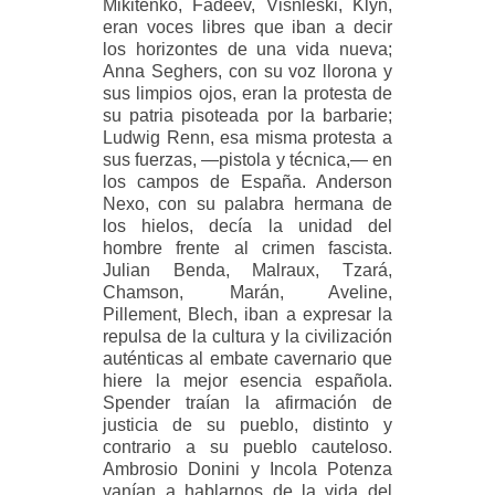
Mikitenko, Fadeev, Visnleski, Klyn,
eran voces libres que iban a decir
los horizontes de una vida nueva;
Anna Seghers, con su voz llorona y
sus limpios ojos, eran la protesta de
su patria pisoteada por la barbarie;
Ludwig Renn, esa misma protesta a
sus fuerzas, —pistola y técnica,— en
los campos de España. Anderson
Nexo, con su palabra hermana de
los hielos, decía la unidad del
hombre frente al crimen fascista.
Julian Benda, Malraux, Tzará,
Chamson, Marán, Aveline,
Pillement, Blech, iban a expresar la
repulsa de la cultura y la civilización
auténticas al embate cavernario que
hiere la mejor esencia española.
Spender traían la afirmación de
justicia de su pueblo, distinto y
contrario a su pueblo cauteloso.
Ambrosio Donini y Incola Potenza
vanían a hablarnos de la vida del