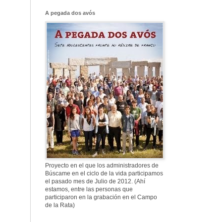
Franco, que tiene
el culo blanco ...
A pegada dos avós
577. Nos fusilaron
al anochecer, nos
fusilaron mal
307. Vuestros
nombres no se han
borrado en la
Historia
Proyecto en el que los administradores de
Búscame en el ciclo de la vida participamos
el pasado mes de Julio de 2012. (Ahí
estamos, entre las personas que
participaron en la grabación en el Campo
de la Rata)