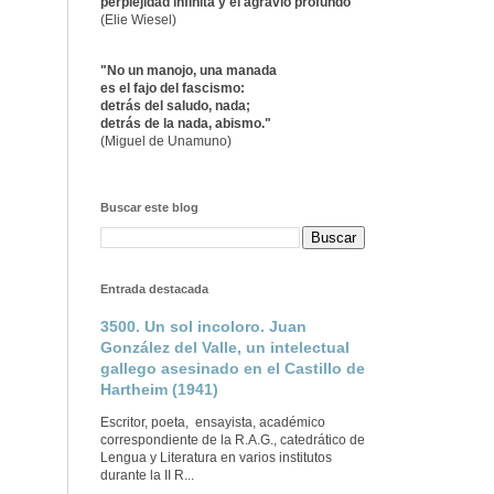
perplejidad infinita y el agravio profundo"
(Elie Wiesel)
"No un manojo, una manada
es el fajo del fascismo:
detrás del saludo, nada;
detrás de la nada, abismo."
(Miguel de Unamuno)
Buscar este blog
Entrada destacada
3500. Un sol incoloro. Juan
González del Valle, un intelectual
gallego asesinado en el Castillo de
Hartheim (1941)
Escritor, poeta, ensayista, académico
correspondiente de la R.A.G., catedrático de
Lengua y Literatura en varios institutos
durante la II R...