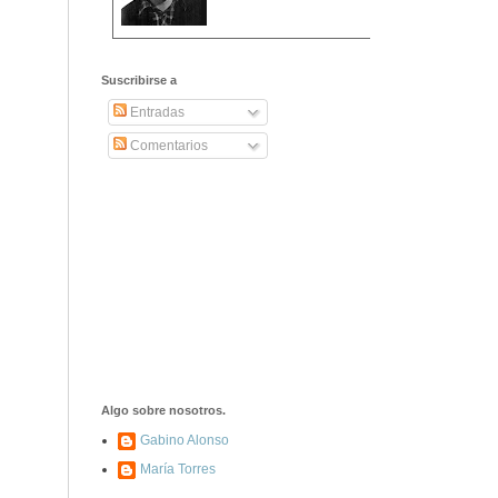
2406. Carta de
Dionisia Manzanero
Suscribirse a
Salas a sus padres
y hermanos
Entradas
Comentarios
1337. La noche de
los ochenta
asesinados
1040. Aniversario
del fusilamiento de
las 13 Rosas y sus
43 compañeros de
las JSU
74. Durruti, el
hombre sin miedo
Algo sobre nosotros.
Gabino Alonso
María Torres
453. Franco,