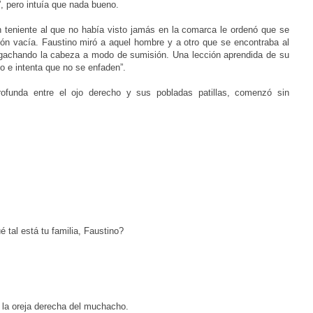
s”, pero intuía que nada bueno.
un teniente al que no había visto jamás en la comarca le ordenó que se
ión vacía. Faustino miró a aquel hombre y a otro que se encontraba al
 agachando la cabeza a modo de sumisión. Una lección aprendida de su
vo e intenta que no se enfaden”.
profunda entre el ojo derecho y sus pobladas patillas, comenzó sin
tal está tu familia, Faustino?
 la oreja derecha del muchacho.