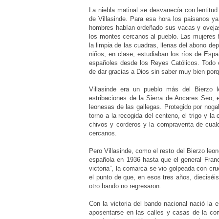
La niebla matinal se desvanecía con lentitu
de Villasinde. Para esa hora los paisanos y
hombres habían ordeñado sus vacas y ovejas
los montes cercanos al pueblo. Las mujeres h
la limpia de las cuadras, llenas del abono de
niños, en clase, estudiaban los ríos de Espa
españoles desde los Reyes Católicos. Todo el
de dar gracias a Dios sin saber muy bien por
Villasinde era un pueblo más del Bierzo 
estribaciones de la Sierra de Ancares Seo, e
leonesas de las gallegas. Protegido por nogal
torno a la recogida del centeno, el trigo y l
chivos y corderos y la compraventa de cualq
cercanos.
Pero Villasinde, como el resto del Bierzo leon
española en 1936 hasta que el general Franco
victoria”, la comarca se vio golpeada con cru
el punto de que, en esos tres años, dieciséi
otro bando no regresaron.
Con la victoria del bando nacional nació la 
aposentarse en las calles y casas de la coma