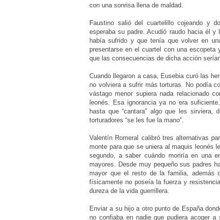
con una sonrisa llena de maldad.
Faustino salió del cuartelillo cojeando y 
esperaba su padre. Acudió raudo hacia él y l
había sufrido y que tenía que volver en una
presentarse en el cuartel con una escopeta 
que las consecuencias de dicha acción serían 
Cuando llegaron a casa, Eusebia curó las her
no volviera a sufrir más torturas. No podía c
vástago menor supiera nada relacionado con
leonés. Esa ignorancia ya no era suficiente
hasta que “cantara” algo que les sirviera, 
torturadores “se les fue la mano”.
Valentín Romeral calibró tres alternativas p
monte para que se uniera al maquis leonés 
segundo, a saber cuándo moriría en una 
mayores. Desde muy pequeño sus padres habí
mayor que el resto de la familia, además d
físicamente no poseía la fuerza y resistenc
dureza de la vida guerrillera.
Enviar a su hijo a otro punto de España dond
no confiaba en nadie que pudiera acoger a