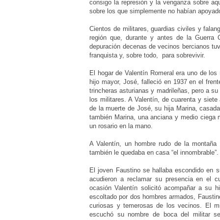
consigo la represión y la venganza sobre aqu
sobre los que simplemente no habían apoyado 
Cientos de militares, guardias civiles y fala
región que, durante y antes de la Guerra 
depuración decenas de vecinos bercianos tuvi
franquista y, sobre todo,
para sobrevivir.
El hogar de Valentín Romeral era uno de los
hijo mayor, José, falleció en 1937 en el fren
trincheras asturianas y madrileñas, pero a su
los militares.
A Valentín, de cuarenta y siete
de la muerte de José, su hija Marina, casad
también Marina, una anciana y medio ciega m
un rosario en la mano.
A Valentín, un hombre rudo de la montaña q
también le quedaba en casa “el innombrable”.
El joven Faustino se hallaba escondido en 
acudieron a reclamar su presencia en el cua
ocasión Valentín solicitó acompañar a su h
escoltado por dos hombres armados, Faustino 
curiosas y temerosas de los vecinos. El m
escuchó su nombre de boca del militar s