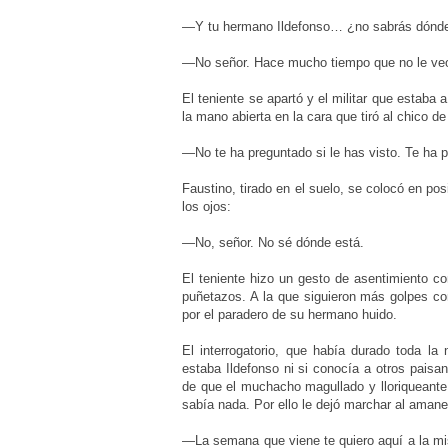
—Y tu hermano Ildefonso… ¿no sabrás dónde 
—No señor. Hace mucho tiempo que no le ve
El teniente se apartó y el militar que estaba 
la mano abierta en la cara que tiró al chico de l
—No te ha preguntado si le has visto. Te ha 
Faustino, tirado en el suelo, se colocó en p
los ojos:
—No, señor. No sé dónde está.
El teniente hizo un gesto de asentimiento c
puñetazos. A la que siguieron más golpes co
por el paradero de su hermano huido.
El interrogatorio, que había durado toda la
estaba Ildefonso ni si conocía a otros paisano
de que el muchacho magullado y lloriqueante 
sabía nada. Por ello le dejó marchar al amanec
—La semana que viene te quiero aquí a la mi