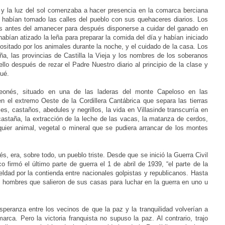
d y la luz del sol comenzaba a hacer presencia en la comarca berciana
a habían tomado las calles del pueblo con sus quehaceres diarios. Los
 antes del amanecer para después disponerse a cuidar del ganado en
abían atizado la leña para preparar la comida del día y habían iniciado
positado por los animales durante la noche, y el cuidado de la casa. Los
ña, las provincias de Castilla la Vieja y los nombres de los soberanos
lo después de rezar el Padre Nuestro diario al principio de la clase y
qué.
leonés,
situado en una de las laderas del monte Capeloso en las
n el extremo Oeste de la Cordillera Cantábrica que separa las tierras
es, castaños, abedules y negrillos, la vida en Villasinde transcurría en
a castaña, la extracción de la leche de las vacas, la matanza de cerdos,
uier animal, vegetal o mineral que se pudiera arrancar de los montes
és, era, sobre todo, un pueblo triste. Desde que se inició la Guerra Civil
 firmó el último parte de guerra el 1 de abril de 1939, “el parte de la
eldad por la contienda entre nacionales golpistas y republicanos. Hasta
s hombres que salieron de sus casas para luchar en la guerra en uno u
esperanza entre los vecinos de que la paz y la tranquilidad volverían a
rca. Pero la victoria franquista no supuso la paz. Al contrario, trajo