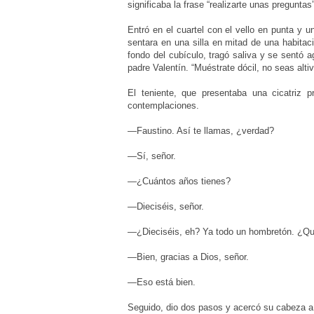
significaba la frase “realizarte unas pregunta
Entró en el cuartel con el vello en punta y 
sentara en una silla en mitad de una habitac
fondo del cubículo, tragó saliva y se sentó
padre Valentín. “Muéstrate dócil, no seas alti
El teniente, que presentaba una cicatriz 
contemplaciones.
—Faustino. Así te llamas, ¿verdad?
—Sí, señor.
—¿Cuántos años tienes?
—Dieciséis, señor.
—¿Dieciséis, eh? Ya todo un hombretón. ¿Qué 
—Bien, gracias a Dios, señor.
—Eso está bien.
Seguido, dio dos pasos y acercó su cabeza a