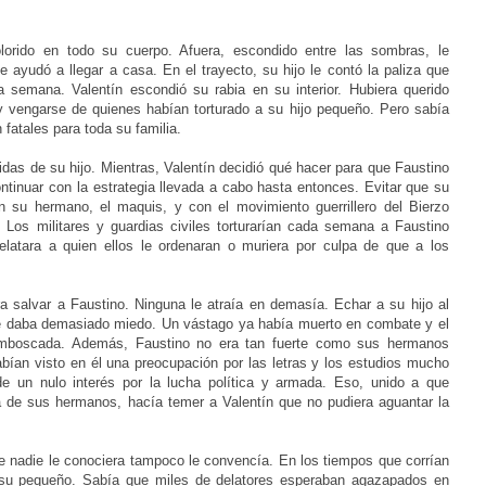
dolorido en todo su cuerpo. Afuera, escondido entre las sombras, le
e ayudó a llegar a casa. En el trayecto, su hijo le contó la paliza que
 semana. Valentín escondió su rabia en su interior. Hubiera querido
y vengarse de quienes habían torturado a su hijo pequeño. Pero sabía
fatales para toda su familia.
idas de su hijo. Mientras, Valentín decidió qué hacer para que Faustino
ontinuar con la estrategia llevada a cabo hasta entonces. Evitar que su
 su hermano, el maquis, y con el movimiento guerrillero del Bierzo
. Los militares y guardias civiles torturarían cada semana a Faustino
delatara a quien ellos le ordenaran o muriera por culpa de que a los
ara salvar a Faustino. Ninguna le atraía en demasía. Echar a su hijo al
le daba demasiado miedo. Un vástago ya había muerto en combate y el
emboscada. Además, Faustino no era tan fuerte como sus hermanos
an visto en él una preocupación por las letras y los estudios mucho
e un nulo interés por la lucha política y armada. Eso, unido a que
ia de sus hermanos, hacía temer a Valentín que no pudiera aguantar la
e nadie le conociera tampoco le convencía. En los tiempos que corrían
 su pequeño. Sabía que miles de delatores esperaban agazapados en