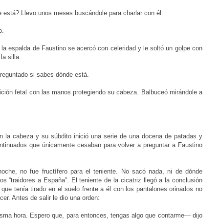
está? Llevo unos meses buscándole para charlar con él.
o.
a la espalda de Faustino se acercó con celeridad y le soltó un golpe con
a silla.
preguntado si sabes dónde está.
osición fetal con las manos protegiendo su cabeza. Balbuceó mirándole a
on la cabeza y su súbdito inició una serie de una docena de patadas y
ntinuados que únicamente cesaban para volver a preguntar a Faustino
 noche, no fue fructífero para el teniente. No sacó nada, ni de dónde
s “traidores a España”. El teniente de la cicatriz llegó a la conclusión
que tenía tirado en el suelo frente a él con los pantalones orinados no
er. Antes de salir le dio una orden:
sma hora. Espero que, para entonces, tengas algo que contarme— dijo