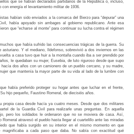
ellos que se habían declarados partidarios de la República o, incluso,
con energía el levantamiento militar de 1936.
ngistas habían sido enviados a la comarca del Bierzo para “depurar” una
Civil, había apoyado sin ambages al gobierno republicano. Ante esa
eron que “echarse al monte” para continuar su lucha contra el régimen
 muchos que había sufrido las consecuencias trágicas de la guerra. Su
te asturiano. Y el mediano, Ildefonso, sobrevivió a dos inviernos en las
 vuelta a casa tuvo que huir a la montaña cuando iba a ser prendido por
 años, le quedaban su mujer, Eusebia, de luto riguroso desde que supo
a hacía dos años con un camionero de un pueblo cercano, y su madre,
ujer que mantenía la mayor parte de su vida al lado de la lumbre con
ue había preferido proteger su hogar antes que luchar en el frente,
 Su hijo pequeño, Faustino Romeral, de dieciséis años.
su propia casa desde hacía ya cuatro meses. Desde que dos militares
rtel de la Guardia Civil para realizarle unas preguntas. En aquella
ijo, pero los soldados le ordenaron que no se moviera de casa. Así,
Romeral atravesó el pueblo hasta llegar al cuartelillo ante las miradas
iedo que había surgido en su interior en el mismo momento en que
e magnificaba a cada paso que daba. No sabía con exactitud qué