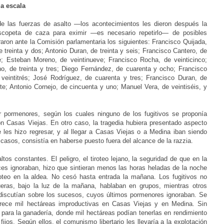
la
escala
 de las fuerzas de asalto —los acontecimientos les dieron
después la
escopeta de caza para eximir —es necesario
repetirlo— de posibles
aron ante la Comisión parlamentaria
los siguientes: Francisco Quijada,
 treinta y dos; Antonio
Duran, de treinta y seis; Francisco Cantero, de
te; Esteban
Moreno, de veintinueve; Francisco Rocha, de veinticinco;
no,
de treinta y tres; Diego Fernández, de cuarenta y ocho; Francisco
 veintitrés; José Rodríguez, de cuarenta y tres; Francisco Duran, de
ete; Antonio Cornejo, de cincuenta y uno; Manuel Vera, de veintiséis, y
r pormenores, según los cuales ninguno de los fugitivos
se proponía
on Casas Viejas. En otro caso, la tragedia hubiera
presentado aspecto
e les hizo regresar, y al llegar a Casas
Viejas o a Medina iban siendo
s casos, consistía en haberse
puesto fuera del alcance de la razzia.
os constantes. El peligro, el tiroteo lejano, la
seguridad de que en la
ces ignoraban, hizo que sintieran
menos las horas heladas de la noche
roteo en la aldea. No cesó
hasta entrada la mañana. Los fugitivos no
eras, bajo la luz de la mañana, hablaban en grupos, mientras otros
 discutían sobre
los sucesos, cuyos últimos pormenores ignoraban. Se
trece mil
hectáreas improductivas en Casas Viejas y en Medina. Sin
o
para la ganadería, donde mil hectáreas podían tenerlas en rendimiento
 fijos. Según ellos, el comunismo libertario les llevaría a la explotación