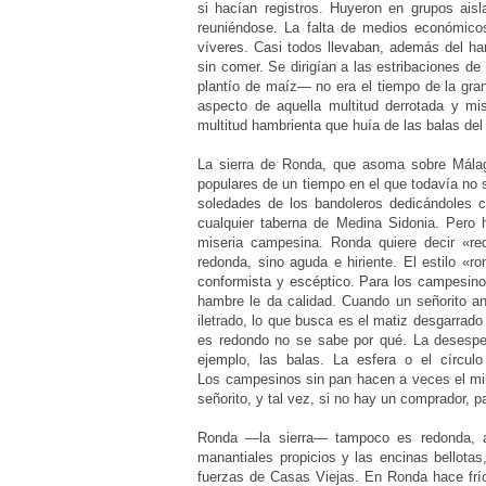
si hacían registros. Huyeron en grupos ais
reuniéndose. La falta de medios económico
víveres.
Casi todos llevaban, además del 
sin comer. Se dirigían a las estribaciones d
plantío de maíz— no era el tiempo de la
gra
aspecto de aquella multitud
derrotada y mi
multitud hambrienta
que huía de las balas del 
La sierra de Ronda, que asoma sobre Málaga
populares de un tiempo en el que todavía no 
soledades de los bandoleros dedicándoles 
cualquier taberna de Medina Sidonia. Per
miseria campesina. Ronda quiere decir «r
redonda, sino aguda e hiriente. El estilo «
conformista y escéptico. Para los campesin
hambre le da calidad. Cuando un
señorito a
iletrado, lo que busca es el matiz desgarrad
es redondo no
se sabe por qué. La desespe
ejemplo,
las balas. La esfera o el círcu
Los
campesinos sin pan hacen a veces el mi
señorito, y tal vez, si no hay un comprador, 
Ronda —la sierra— tampoco es redonda, a
manantiales propicios y las encinas bello
fuerzas de Casas Viejas. En Ronda hace frí