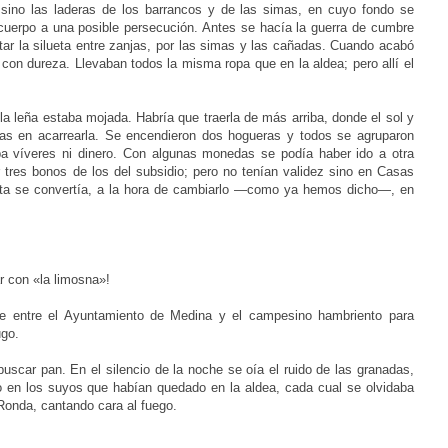
 sino las laderas de los
barrancos y de las simas, en cuyo fondo se
 cuerpo a una
posible persecución. Antes se hacía la guerra de cumbre
rtar
la silueta entre zanjas, por las simas y las cañadas. Cuando acabó
o con dureza. Llevaban todos la misma ropa que en la aldea; pero allí el
 la leña estaba mojada. Habría que traerla de más
arriba, donde el sol y
ras en acarrearla. Se encendieron dos
hogueras y todos se agruparon
ba víveres ni dinero. Con
algunas monedas se podía haber ido a otra
r tres bonos de los
del subsidio; pero no tenían validez sino en Casas
eta se
convertía, a la hora de cambiarlo —como ya hemos dicho—, en
r con «la limosna»!
se entre el Ayuntamiento de Medina y el campesino
hambriento para
ugo.
uscar pan. En el silencio de la noche se oía el ruido de
las granadas,
ndo en los suyos que habían quedado en la aldea,
cada cual se olvidaba
Ronda, cantando cara al fuego.