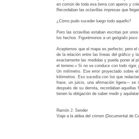
en común de toda esa
tierra con aperos y cr
Recordaban
las octavillas impresas que llega
¿Cómo pudo suceder
luego todo aquello?
Pero las octavillas estaban escritas por uno
los hechos. Figurémonos a un geógrafo poco
Aceptemos que el mapa es perfecto; pero el 
de la relación entre las líneas del gráfico y
exactamente las medidas y pueda poner al pi
el terreno.» Si no se conduce con todo rigor, 
Un milímetro. Ese error proyectado sobre e
kilómetros. Eso sucedía con los que redacta
frase, un juicio, una afirmación
ligera— se m
después de su derrota,
recordaban aquellas 
tienen la
obligación de saber medir y aquilata
Ramón J. Sender
Viaje a la aldea del crimen (Documental de C