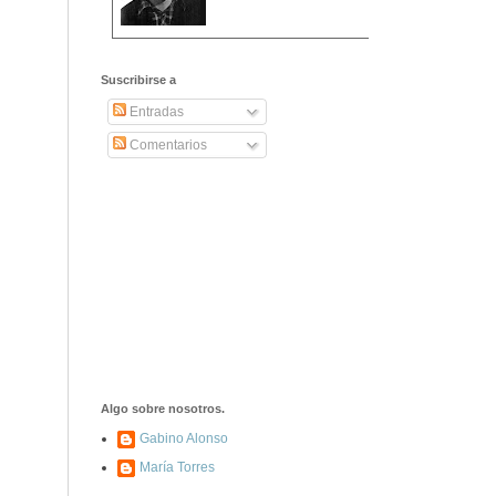
2406. Carta de
Dionisia Manzanero
Suscribirse a
Salas a sus padres
y hermanos
Entradas
Comentarios
1337. La noche de
los ochenta
asesinados
1040. Aniversario
del fusilamiento de
las 13 Rosas y sus
43 compañeros de
las JSU
74. Durruti, el
hombre sin miedo
Algo sobre nosotros.
Gabino Alonso
María Torres
453. Franco,