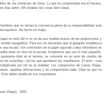
éditos de «la comarcal» de Jerez. Lo que no comprendían era el fracaso.
ron días antes. Allí estaban las cosas bien claras.
s hombres que no tenían la conciencia plena de su
responsabilidad ante
 escrupuloso. Ha hecho un mapa.
mapa no será útil si no se da una medida exacta de las
proporciones y
 la verdad topográfica. Para eso es necesario
que el geógrafo establezca
e una escala: «Un centímetro en el
papel equivale a diez kilómetros en
podrá tener un error en la
escala. Aceptemos que sea lo más pequeño.
l panorama total
en el terreno, se convierte en un error de cientos de
ron las
octavillas, con los que aprobaron los manifiestos. El error
—una
ultiplicaba por mil en la realidad. Los campesinos de Casas Viejas,
frases, aquellas afirmaciones y no comprendían nada. Claro es que no
r. Este deber estaba en sus inspiradores.
asas Viejas), 1933