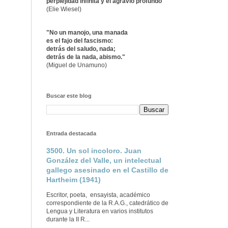
perplejidad infinita y el agravio profundo"
(Elie Wiesel)
"No un manojo, una manada
es el fajo del fascismo:
detrás del saludo, nada;
detrás de la nada, abismo."
(Miguel de Unamuno)
Buscar este blog
Entrada destacada
3500. Un sol incoloro. Juan
González del Valle, un intelectual
gallego asesinado en el Castillo de
Hartheim (1941)
Escritor, poeta, ensayista, académico
correspondiente de la R.A.G., catedrático de
Lengua y Literatura en varios institutos
durante la II R...