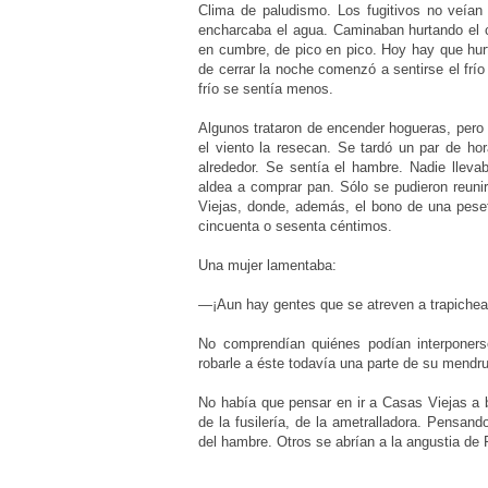
Clima de paludismo. Los fugitivos no veían
encharcaba el agua. Caminaban hurtando el
en cumbre, de pico en pico. Hoy hay que hu
de cerrar la noche comenzó a sentirse el
frí
frío se sentía menos.
Algunos trataron de encender hogueras, pero
el viento la resecan. Se tardó un par de ho
alrededor. Se sentía el hambre. Nadie lleva
aldea a comprar pan. Sólo se pudieron reuni
Viejas, donde, además, el bono de una pes
cincuenta o sesenta céntimos.
Una mujer lamentaba:
—¡Aun hay gentes que se atreven a trapichea
No comprendían quiénes podían interponer
robarle a éste todavía una parte de su mendr
No había que pensar en ir a Casas Viejas a b
de la fusilería, de la ametralladora. Pensa
del hambre. Otros se abrían a la angustia de 