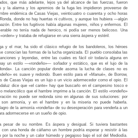
lados, que más adelante, lejos ya
del alcance de las fuerzas, fueron
s y la alarma y los apremios
de la fuga les impidieron proveerse de
hambre endémica de
Casas Viejas, veinticuatro o cuarenta y ocho horas
e Ronda,
donde no hay huertas ni cultivos, y aunque los hubiera —algún
nazón. Entre los fugitivos había algunas mujeres, niños y enfermos. El
serable no tenía nada de heroico, ni podía ser menos belicoso. Una
«orden» y trataba de refugiarse en una sierra áspera y estéril.
 y el mar, ha sido el clásico refugio de los bandoleros,
los héroes
se conocían las formas de la lucha organizada. El
pueblo consolaba las
canciones y leyendas, entre las cuales es
fácil oír todavía alguna en
o hay un estilo —«rondeño»—
soñador y estático, que es el lujo de la
edonda». La canción
popular donde asoma la lucha de clases no es
rondeño» es suave
y redondo. Buen estilo para el «Manué», de Borrow,
os de
Casas Viejas es un lujo o un vicio adormecedor como el opio. El
ndaluz dice que «el cante» hay que buscarlo en el campesino tosco e
o o melancólico que el hambre imprime a la canción. El estilo «rondeño»
ración no puede ser redonda sino en algunas de sus soluciones: por
lo son armonía, y en el hambre y en la miseria no puede haberla.
lagro de la armonía «rondeña» de su desesperación para venderla
a un
para adormecerse en un sueño de opio.
 pesar de su nombre. Es áspera y desigual. Si tuviera
bastantes
tas, con una honda de cáñamo un hombre podría
esperar y resistir á las
o por la noche y un calor húmedo y
pegajoso bajo el sol del Mediodía.