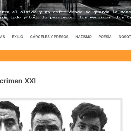
MAS
EXILIO
CÁRCELES Y PRESOS
NAZISMO
POESÍA
NOSO
l crimen XXI