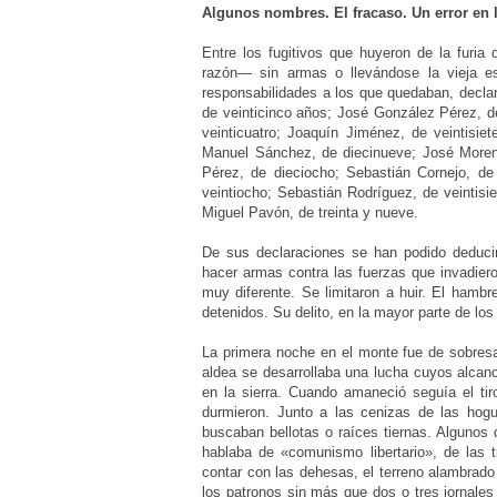
Algunos nombres. El fracaso. Un error en 
Entre los fugitivos que huyeron de la furia
razón— sin armas o llevándose la vieja 
responsabilidades
a los que quedaban, declar
de veinticinco años; José González Pérez, de
veinticuatro; Joaquín Jiménez, de veintisie
Manuel Sánchez, de diecinueve; José More
Pérez, de dieciocho; Sebastián Cornejo,
de
veintiocho; Sebastián Rodríguez, de v
eintisi
Miguel Pavón, de treinta
y nueve.
De sus declaraciones se han podido deduci
hacer armas contra las fuerzas que invadier
muy diferente. Se limitaron a huir. El hambr
detenidos. Su delito, en la mayor parte de lo
La primera noche en el monte fue de sobresalt
aldea se desarrollaba una lucha cuyos alcan
en la sierra. Cuando amaneció seguía el ti
durmieron. Junto a las cenizas de las hogu
buscaban bellotas o raíces tiernas. Algunos
hablaba de «comunismo libertario», de las 
contar con las dehesas, el terreno alambrad
los patronos sin más que dos o tres
jornales