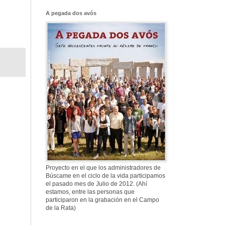
Franco, que tiene
el culo blanco ...
A pegada dos avós
577. Nos fusilaron
al anochecer, nos
fusilaron mal
307. Vuestros
nombres no se han
borrado en la
Historia
Proyecto en el que los administradores de
Búscame en el ciclo de la vida participamos
el pasado mes de Julio de 2012. (Ahí
estamos, entre las personas que
participaron en la grabación en el Campo
de la Rata)